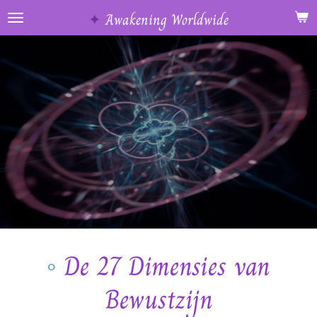
Ga
✦
Awakening Worldwide
direct
naar
de
hoofdinhoud
◦
De 27 Dimensies van
Bewustzijn