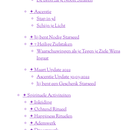
De Bron zal je Nooit Straffen
✦ Ascentie
Stap in 5d
Schijn je Licht
✦ Jij bent Nodig Starseed
✦ 7 Heilige Zielstaken
Waarschuwingen als je Tegen je Ziele Wens
Ingaat
✦ Maart Update 2022
Ascentie Update 30-03-2022
Jij bent een Geschenk Starseed
✦ Spirituele Activiteiten
✦ Inleiding
✦ Ochtend Ritueel
✦ Happiness Rituelen
✦ Ademwerk