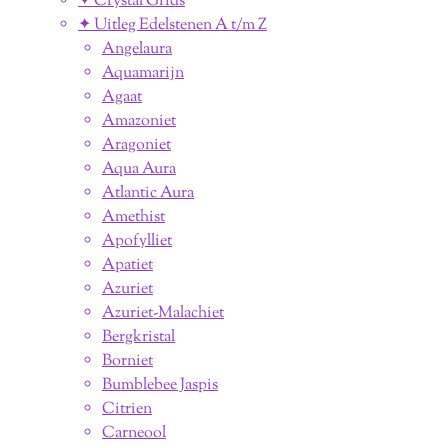
✦ Crystal Grids
✦ Uitleg Edelstenen A t/m Z
Angelaura
Aquamarijn
Agaat
Amazoniet
Aragoniet
Aqua Aura
Atlantic Aura
Amethist
Apofylliet
Apatiet
Azuriet
Azuriet-Malachiet
Bergkristal
Borniet
Bumblebee Jaspis
Citrien
Carneool