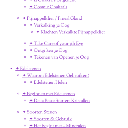
✦ 12 Chakra's Uitgelicht
✦ Cosmic Chakra's
✦ Pijnappelklier / Pineal Gland
✦ Verkalking 3e Oog
✦ Klachten Verkalkte Pijnappelklier
✦ Take Care of your 3th Eye
✦ Ontgiften 3e Oog
✦ Tekenen van Openen 3e Oog
✦ Edelstenen
✦ Waarom Edelstenen Gebruiken?
✦ Edelstenen Helen
✦ Beginnen met Edelstenen
✦ De 12 Beste Starters Kristallen
✦ Soorten Stenen
✦ Soorten & Gebruik
✦ Het begint met .. Mineralen