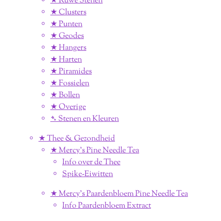
★ Ruwe Stenen
★ Clusters
★ Punten
★ Geodes
★ Hangers
★ Harten
★ Piramides
★ Fossielen
★ Bollen
★ Overige
➴ Stenen en Kleuren
★ Thee & Gezondheid
★ Mercy's Pine Needle Tea
Info over de Thee
Spike-Eiwitten
★ Mercy's Paardenbloem Pine Needle Tea
Info Paardenbloem Extract