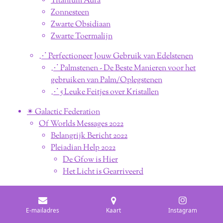
Titanium Aura
Zonnesteen
Zwarte Obsidiaan
Zwarte Toermalijn
⋰ Perfectioneer Jouw Gebruik van Edelstenen
⋰ Palmstenen - De Beste Manieren voor het
gebruiken van Palm/Oplegstenen
⋰ 5 Leuke Feitjes over Kristallen
✴︎ Galactic Federation
Of Worlds Messages 2022
Belangrijk Bericht 2022
Pleiadian Help 2022
De Gfow is Hier
Het Licht is Gearriveerd
De Sluier is Opgeheven 2022
Zijn we klaar voor Ascentie?
E-mailadres
Kaart
Instagram
De Gebeurtenis / The Event