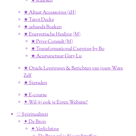
★ Kaarsen
★ Altaar Accessoires (2H)
★ Tarot Decks
★ 2ehands Boeken
★ Energetische Healing (M)
★ Prive Consult (M)
★ Transformational Cupping by Bo
★ Acupunctuur Gary Lu
★ Oracle Leggingen & Berichten van jouw Ware
Zelf
★ Sieraden
★ E-course
✦ Wil jij ook je Eigen Website?
♡ Spiritualiteit
✦ De Bron
✦ Verlichting