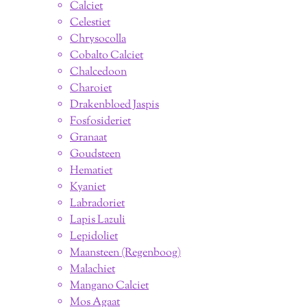
Calciet
Celestiet
Chrysocolla
Cobalto Calciet
Chalcedoon
Charoiet
Drakenbloed Jaspis
Fosfosideriet
Granaat
Goudsteen
Hematiet
Kyaniet
Labradoriet
Lapis Lazuli
Lepidoliet
Maansteen (Regenboog)
Malachiet
Mangano Calciet
Mos Agaat