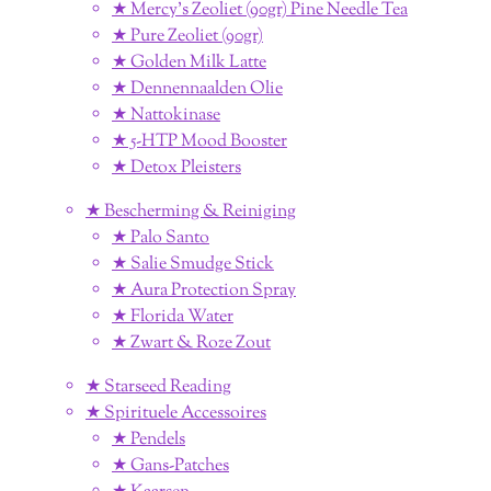
★ Mercy's Zeoliet (90gr) Pine Needle Tea
★ Pure Zeoliet (90gr)
★ Golden Milk Latte
★ Dennennaalden Olie
★ Nattokinase
★ 5-HTP Mood Booster
★ Detox Pleisters
★ Bescherming & Reiniging
★ Palo Santo
★ Salie Smudge Stick
★ Aura Protection Spray
★ Florida Water
★ Zwart & Roze Zout
★ Starseed Reading
★ Spirituele Accessoires
★ Pendels
★ Gans-Patches