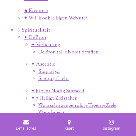
★ E-course
✦ Wil jij ook je Eigen Website?
♡ Spiritualiteit
✦ De Bron
✦ Verlichting
De Bron zal je Nooit Straffen
✦ Ascentie
Stap in 5d
Schijn je Licht
✦ Jij bent Nodig Starseed
✦ 7 Heilige Zielstaken
Waarschuwingen als je Tegen je Ziele
Wens Ingaat
✦ Maart Update 2022
E-mailadres
Kaart
Instagram
Ascentie Update 30-03-2022