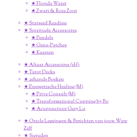
★ Florida Water
★ Zwart & Roze Zout
★ Starseed Reading
★ Spirituele Accessoires
★ Pendels
★ Gans-Patches
★ Kaarsen
★ Altaar Accessoires (2H)
★ Tarot Decks
★ 2ehands Boeken
★ Energetische Healing (M)
★ Prive Consult (M)
★ Transformational Cupping by Bo
★ Acupunctuur Gary Lu
★ Oracle Leggingen & Berichten van jouw Ware
Zelf
★ Sieraden