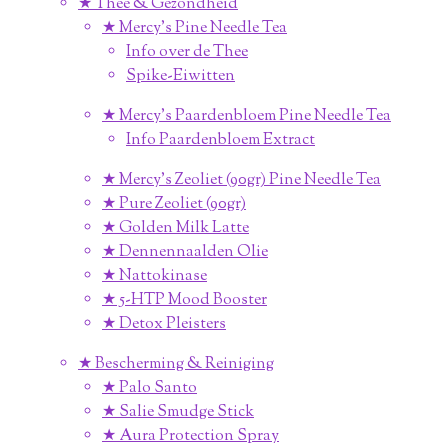
★ Thee & Gezondheid
★ Mercy's Pine Needle Tea
Info over de Thee
Spike-Eiwitten
★ Mercy's Paardenbloem Pine Needle Tea
Info Paardenbloem Extract
★ Mercy's Zeoliet (90gr) Pine Needle Tea
★ Pure Zeoliet (90gr)
★ Golden Milk Latte
★ Dennennaalden Olie
★ Nattokinase
★ 5-HTP Mood Booster
★ Detox Pleisters
★ Bescherming & Reiniging
★ Palo Santo
★ Salie Smudge Stick
★ Aura Protection Spray