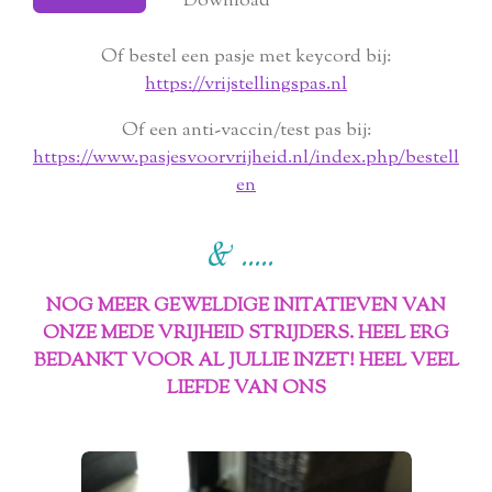
Download
Of bestel een pasje met keycord bij:
https://vrijstellingspas.nl
Of een anti-vaccin/test pas bij:
https://www.pasjesvoorvrijheid.nl/index.php/bestell
en
& .....
NOG MEER GEWELDIGE INITATIEVEN VAN
ONZE MEDE VRIJHEID STRIJDERS.
HEEL ERG
BEDANKT VOOR AL JULLIE INZET! HEEL VEEL
LIEFDE VAN ONS