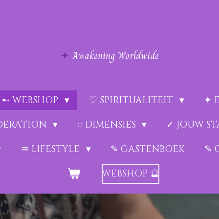
✦
Awakening Worldwide
➸ WEBSHOP
♡ SPIRITUALITEIT
✦ 
EDERATION
◌ DIMENSIES
✓ JOUW ST
♒︎ LIFESTYLE
✎ GASTENBOEK
✎ 
WEBSHOP 🔮