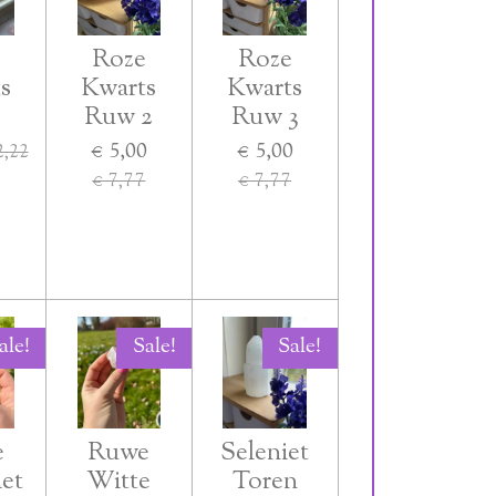
e
Roze
Roze
s
Kwarts
Kwarts
Ruw 2
Ruw 3
€ 5,00
€ 5,00
2,22
€ 7,77
€ 7,77
ale!
Sale!
Sale!
e
Ruwe
Seleniet
et
Witte
Toren