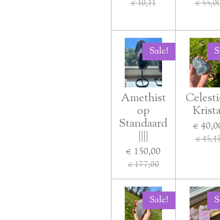
€ 10,11
€ 55,0
Sale!
S
Amethist
Celest
op
Krista
Standaard
€ 40,0
||||
€ 45,4
€ 150,00
€ 177,00
Sale!
S