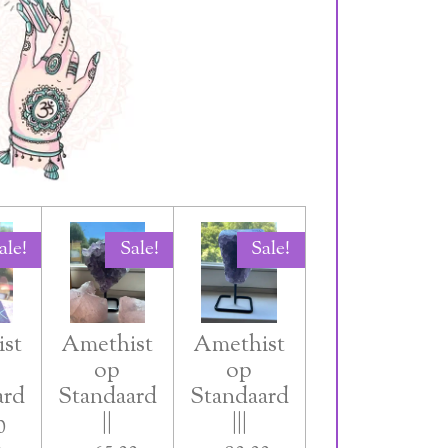
ale!
Sale!
Sale!
st
Amethist
Amethist
op
op
ard
Standaard
Standaard
||
|||
0