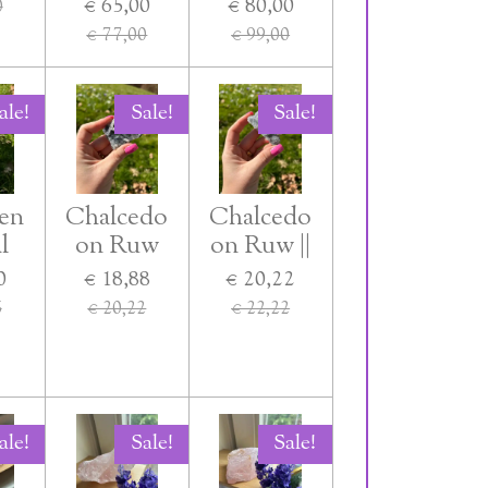
€ 65,00
€ 80,00
0
€ 77,00
€ 99,00
ale!
Sale!
Sale!
ien
Chalcedo
Chalcedo
l
on Ruw
on Ruw ||
0
€ 18,88
€ 20,22
5
€ 20,22
€ 22,22
ale!
Sale!
Sale!