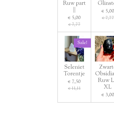
Ruw part
Glinst
||
€ 5,0
€ 5,00
€ 7,77
€ 7,77
Sale!
Seleniet
Zwart
Torentje
Obsidi
Ruw L
€ 7,50
XL
€ 11,11
€ 3,0