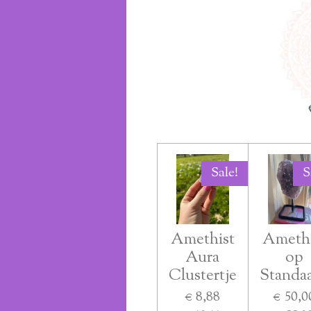
Sale!
S
Amethist
Amethi
Aura
op
Clustertje
Standa
€ 8,88
€ 50,0