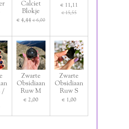
er
Calciet
€ 11,11
Blokje
0
€ 15,55
€ 4,44
€ 6,00
e
Zwarte
Zwarte
aan
Obsidiaan
Obsidiaan
 /
Ruw M
Ruw S
€ 2,00
€ 1,00
0