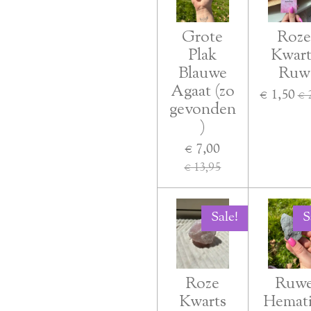
Grote
Roz
Plak
Kwart
Blauwe
Ruw
Agaat (zo
€ 1,50
€ 
gevonden
)
€ 7,00
€ 13,95
Sale!
S
Roze
Ruw
Kwarts
Hemati