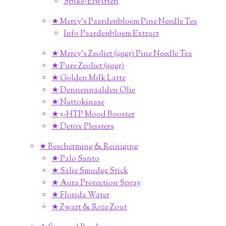
Spike-Eiwitten
★ Mercy's Paardenbloem Pine Needle Tea
Info Paardenbloem Extract
★ Mercy's Zeoliet (90gr) Pine Needle Tea
★ Pure Zeoliet (90gr)
★ Golden Milk Latte
★ Dennennaalden Olie
★ Nattokinase
★ 5-HTP Mood Booster
★ Detox Pleisters
★ Bescherming & Reiniging
★ Palo Santo
★ Salie Smudge Stick
★ Aura Protection Spray
★ Florida Water
★ Zwart & Roze Zout