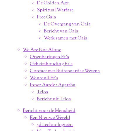
De Golden Age
Spiritual Warfare
Free Gaia
De Overgang van Gaia
Bericht van Gaia
Werk samen met Gaia
We Are Not Alone
Openbaringen Et's
Geheimhouding Et's
Contact met Buitenaardse Wezens
We are all Et's
Inner Aarde : Agartha
Telos
Bericht uit Telos
Bericht voor de Mensheid
Een Nieuwe Wereld
5d-technologieën