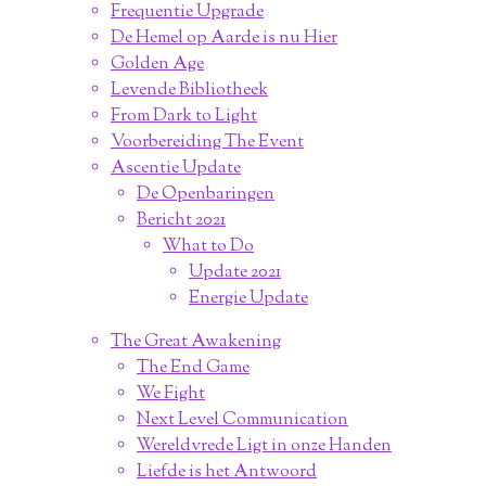
Frequentie Upgrade
De Hemel op Aarde is nu Hier
Golden Age
Levende Bibliotheek
From Dark to Light
Voorbereiding The Event
Ascentie Update
De Openbaringen
Bericht 2021
What to Do
Update 2021
Energie Update
The Great Awakening
The End Game
We Fight
Next Level Communication
Wereldvrede Ligt in onze Handen
Liefde is het Antwoord