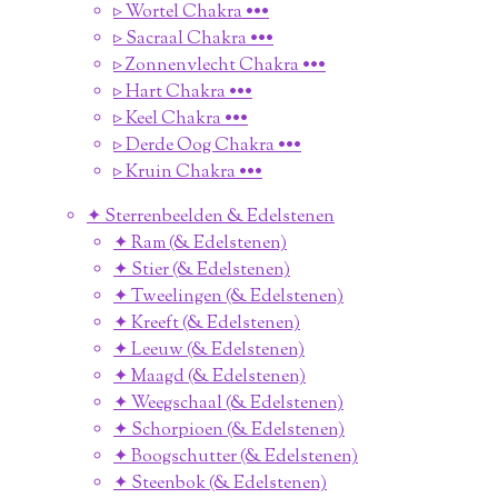
▹ Wortel Chakra •••
▹ Sacraal Chakra •••
▹ Zonnenvlecht Chakra •••
▹ Hart Chakra •••
▹ Keel Chakra •••
▹ Derde Oog Chakra •••
▹ Kruin Chakra •••
✦ Sterrenbeelden & Edelstenen
✦ Ram (& Edelstenen)
✦ Stier (& Edelstenen)
✦ Tweelingen (& Edelstenen)
✦ Kreeft (& Edelstenen)
✦ Leeuw (& Edelstenen)
✦ Maagd (& Edelstenen)
✦ Weegschaal (& Edelstenen)
✦ Schorpioen (& Edelstenen)
✦ Boogschutter (& Edelstenen)
✦ Steenbok (& Edelstenen)