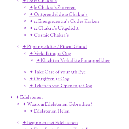
✦ De 12 Chakra's
✦ Je Chakra's Zuiveren
✦ Ontgrendel de 12 Chakra's
✦ 12 Energiecentra's Codes Kraken
✦ 12 Chakra's Uitgelicht
✦ Cosmic Chakra's
✦ Pijnappelklier / Pineal Gland
✦ Verkalking 3e Oog
✦ Klachten Verkalkte Pijnappelklier
✦ Take Care of your 3th Eye
✦ Ontgiften 3e Oog
✦ Tekenen van Openen 3e Oog
✦ Edelstenen
✦ Waarom Edelstenen Gebruiken?
✦ Edelstenen Helen
✦ Beginnen met Edelstenen