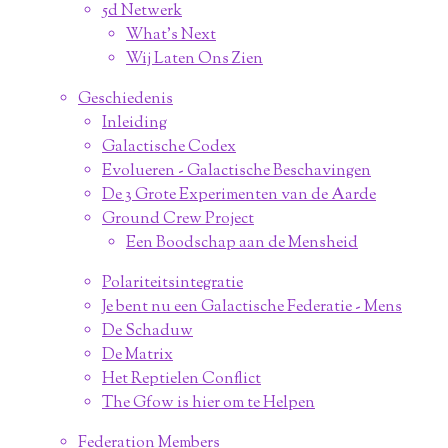
5d Netwerk
What's Next
Wij Laten Ons Zien
Geschiedenis
Inleiding
Galactische Codex
Evolueren - Galactische Beschavingen
De 3 Grote Experimenten van de Aarde
Ground Crew Project
Een Boodschap aan de Mensheid
Polariteitsintegratie
Je bent nu een Galactische Federatie - Mens
De Schaduw
De Matrix
Het Reptielen Conflict
The Gfow is hier om te Helpen
Federation Members