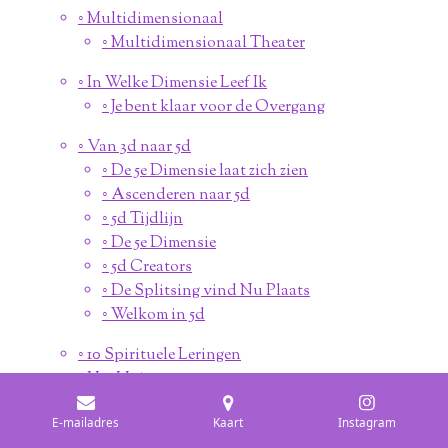
◦ Multidimensionaal
◦ Multidimensionaal Theater
◦ In Welke Dimensie Leef Ik
◦ Je bent klaar voor de Overgang
◦ Van 3d naar 5d
◦ De 5e Dimensie laat zich zien
◦ Ascenderen naar 5d
◦ 5d Tijdlijn
◦ De 5e Dimensie
◦ 5d Creators
◦ De Splitsing vind Nu Plaats
◦ Welkom in 5d
◦ 10 Spirituele Leringen
◦ Het Universum
⋆ Een Levend Universum
E-mailadres
Kaart
Instagram
⋆ Wetten van het Universum