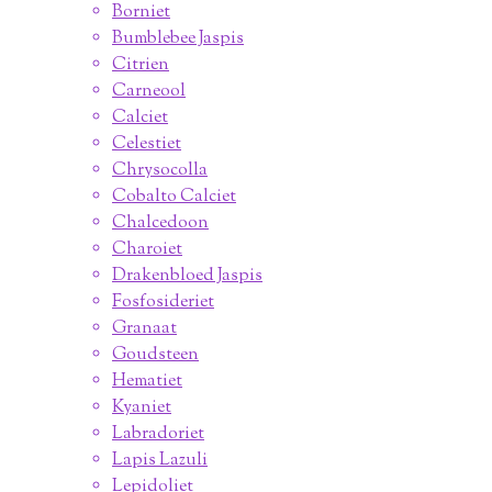
Borniet
Bumblebee Jaspis
Citrien
Carneool
Calciet
Celestiet
Chrysocolla
Cobalto Calciet
Chalcedoon
Charoiet
Drakenbloed Jaspis
Fosfosideriet
Granaat
Goudsteen
Hematiet
Kyaniet
Labradoriet
Lapis Lazuli
Lepidoliet