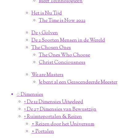
Meer Technologieën
Het is Nu Tijd
The Time is Now 2022
De 3 Golven
De 2 Soorten Mensen in de Wereld
The Chosen Ones
The Ones Who Choose
Christ Conciousness
We are Masters
Je bent al een Geascendeerde Meester
◌ Dimensies
◦ De 12 Dimensies Uitgelegd
◦ De 27 Dimensies van Bewustzijn
◦ Ruimteportalen & Reizen
⋆ Reizen door het Universum
⋆ Portalen