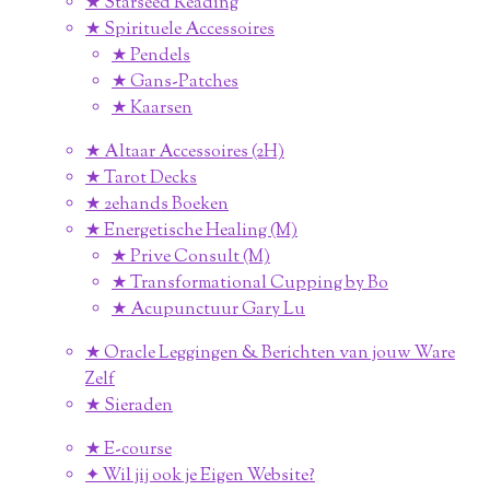
★ Starseed Reading
★ Spirituele Accessoires
★ Pendels
★ Gans-Patches
★ Kaarsen
★ Altaar Accessoires (2H)
★ Tarot Decks
★ 2ehands Boeken
★ Energetische Healing (M)
★ Prive Consult (M)
★ Transformational Cupping by Bo
★ Acupunctuur Gary Lu
★ Oracle Leggingen & Berichten van jouw Ware
Zelf
★ Sieraden
★ E-course
✦ Wil jij ook je Eigen Website?