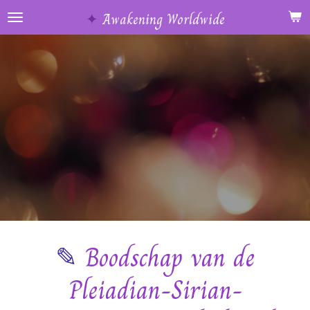
Ga
✦
Awakening Worldwide
direct
naar
de
hoofdinhoud
✎
Boodschap van de
Pleiadian-Sirian-