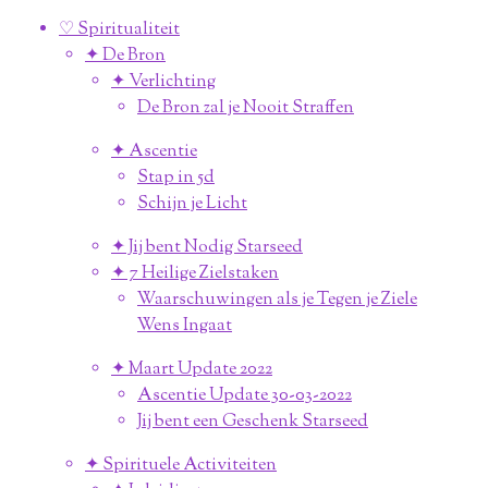
♡ Spiritualiteit
✦ De Bron
✦ Verlichting
De Bron zal je Nooit Straffen
✦ Ascentie
Stap in 5d
Schijn je Licht
✦ Jij bent Nodig Starseed
✦ 7 Heilige Zielstaken
Waarschuwingen als je Tegen je Ziele
Wens Ingaat
✦ Maart Update 2022
Ascentie Update 30-03-2022
Jij bent een Geschenk Starseed
✦ Spirituele Activiteiten