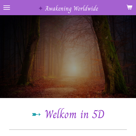
Ga
✦
Awakening Worldwide
direct
naar
de
hoofdinhoud
➸
Welkom in 5D