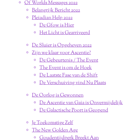
Of Worlds Messages 2022
Belangrijk Bericht 2022
Pleiadian Help 2022
De Gfow is Hier
Het Licht is Gearriveerd
De Sluier is Opgeheven 2022
Zijn we klaar voor Ascentie?
De Gebeurtenis / The Event
The Event is om de Hoek
De Laatste Fase van de Shift
De Verschuiving vind Nu Plaats
De Oorlog is Gewonnen
De Ascentie van Gaia is Onvermijdelijk
De Galactische Poort is Geopend
Je Toekomstige Zelf
The New Golden Age
Goudentijdperk Breekt Aan