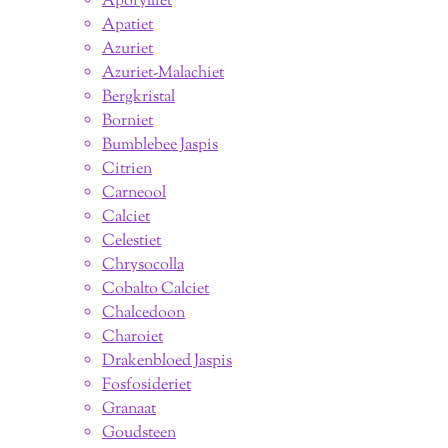
Apofylliet
Apatiet
Azuriet
Azuriet-Malachiet
Bergkristal
Borniet
Bumblebee Jaspis
Citrien
Carneool
Calciet
Celestiet
Chrysocolla
Cobalto Calciet
Chalcedoon
Charoiet
Drakenbloed Jaspis
Fosfosideriet
Granaat
Goudsteen