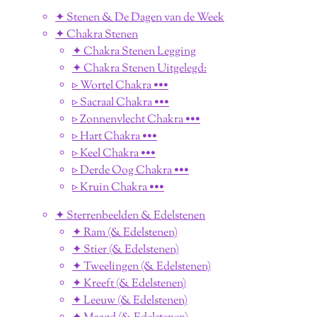
✦ Stenen & De Dagen van de Week
✦ Chakra Stenen
✦ Chakra Stenen Legging
✦ Chakra Stenen Uitgelegd:
▹ Wortel Chakra •••
▹ Sacraal Chakra •••
▹ Zonnenvlecht Chakra •••
▹ Hart Chakra •••
▹ Keel Chakra •••
▹ Derde Oog Chakra •••
▹ Kruin Chakra •••
✦ Sterrenbeelden & Edelstenen
✦ Ram (& Edelstenen)
✦ Stier (& Edelstenen)
✦ Tweelingen (& Edelstenen)
✦ Kreeft (& Edelstenen)
✦ Leeuw (& Edelstenen)