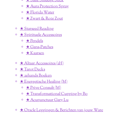
★ Salie Smudge Stick
★ Aura Protection Spray
★ Florida Water
★ Zwart & Roze Zout
★ Starseed Reading
★ Spirituele Accessoires
★ Pendels
★ Gans-Patches
★ Kaarsen
★ Altaar Accessoires (2H)
★ Tarot Decks
★ 2ehands Boeken
★ Energetische Healing (M)
★ Prive Consult (M)
★ Transformational Cupping by Bo
★ Acupunctuur Gary Lu
★ Oracle Leggingen & Berichten van jouw Ware