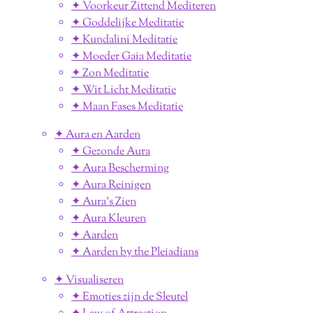
✦ Voorkeur Zittend Mediteren
✦ Goddelijke Meditatie
✦ Kundalini Meditatie
✦ Moeder Gaia Meditatie
✦ Zon Meditatie
✦ Wit Licht Meditatie
✦ Maan Fases Meditatie
✦ Aura en Aarden
✦ Gezonde Aura
✦ Aura Bescherming
✦ Aura Reinigen
✦ Aura's Zien
✦ Aura Kleuren
✦ Aarden
✦ Aarden by the Pleiadians
✦ Visualiseren
✦ Emoties zijn de Sleutel