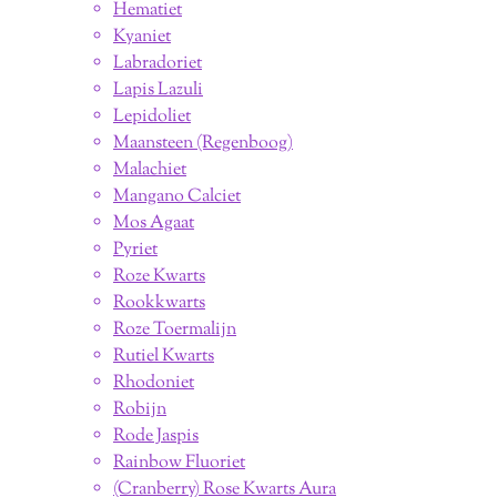
Hematiet
Kyaniet
Labradoriet
Lapis Lazuli
Lepidoliet
Maansteen (Regenboog)
Malachiet
Mangano Calciet
Mos Agaat
Pyriet
Roze Kwarts
Rookkwarts
Roze Toermalijn
Rutiel Kwarts
Rhodoniet
Robijn
Rode Jaspis
Rainbow Fluoriet
(Cranberry) Rose Kwarts Aura