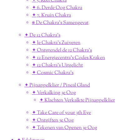
✦ 5. Keel Chakra
✦ 6. Derde Oog Chakra
✦ 7. Kruin Chakra
⎈ De Chakra's Samengevat
✦ De 12 Chakra's
✦ Je Chakra's Zuiveren
✦ Ontgrendel de 12 Chakra's
✦ 12 Energiecentra's Codes Kraken
✦ 12 Chakra's Uitgelicht
✦ Cosmic Chakra's
✦ Pijnappelklier / Pineal Gland
✦ Verkalking 3e Oog
✦ Klachten Verkalkte Pijnappelklier
✦ Take Care of your 3th Eye
✦ Ontgiften 3e Oog
✦ Tekenen van Openen 3e Oog