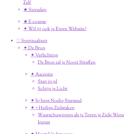
Zelf
★ Sieraden
★ E-course
✦ Wil jij ook je Eigen Website?
♡ Spiritualiteit
✦ De Bron
✦ Verlichting
De Bron zal je Nooit Straffen
✦ Ascentie
Stap in 5d
Schijn je Licht
✦ Jij bent Nodig Starseed
✦ 7 Heilige Zielstaken
Waarschuwingen als je Tegen je Ziele Wens
Ingaat