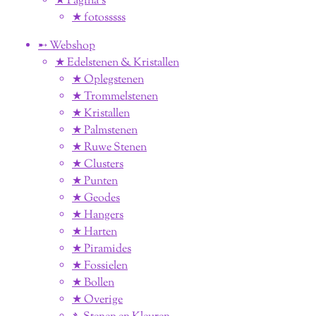
★ Pagina’s
★ fotosssss
➸ Webshop
★ Edelstenen & Kristallen
★ Oplegstenen
★ Trommelstenen
★ Kristallen
★ Palmstenen
★ Ruwe Stenen
★ Clusters
★ Punten
★ Geodes
★ Hangers
★ Harten
★ Piramides
★ Fossielen
★ Bollen
★ Overige