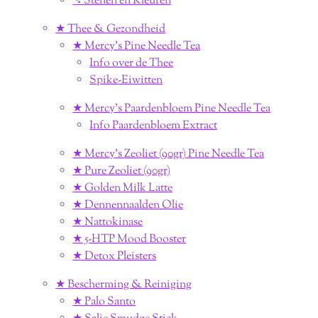
➴ Stenen en Kleuren
★ Thee & Gezondheid
★ Mercy's Pine Needle Tea
Info over de Thee
Spike-Eiwitten
★ Mercy's Paardenbloem Pine Needle Tea
Info Paardenbloem Extract
★ Mercy's Zeoliet (90gr) Pine Needle Tea
★ Pure Zeoliet (90gr)
★ Golden Milk Latte
★ Dennennaalden Olie
★ Nattokinase
★ 5-HTP Mood Booster
★ Detox Pleisters
★ Bescherming & Reiniging
★ Palo Santo