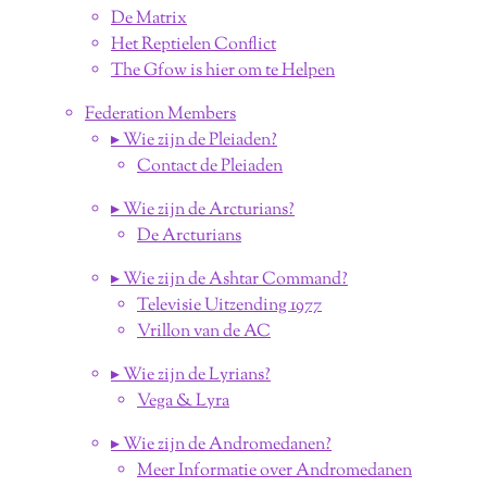
De Matrix
Het Reptielen Conflict
The Gfow is hier om te Helpen
Federation Members
▸ Wie zijn de Pleiaden?
Contact de Pleiaden
▸ Wie zijn de Arcturians?
De Arcturians
▸ Wie zijn de Ashtar Command?
Televisie Uitzending 1977
Vrillon van de AC
▸ Wie zijn de Lyrians?
Vega & Lyra
▸ Wie zijn de Andromedanen?
Meer Informatie over Andromedanen