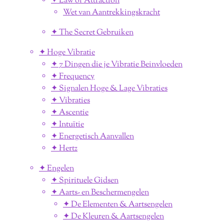
✦ Law of Attraction
Wet van Aantrekkingskracht
✦ The Secret Gebruiken
✦ Hoge Vibratie
✦ 7 Dingen die je Vibratie Beinvloeden
✦ Frequency
✦ Signalen Hoge & Lage Vibraties
✦ Vibraties
✦ Ascentie
✦ Intuïtie
✦ Energetisch Aanvallen
✦ Hertz
✦ Engelen
✦ Spirituele Gidsen
✦ Aarts- en Beschermengelen
✦ De Elementen & Aartsengelen
✦ De Kleuren & Aartsengelen