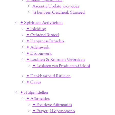
✦ Maart Update 2022
Ascentie Update 30-03-2022
Jij bent een Geschenk Starseed
✦ Spirituele Activiteiten
✦ Inleiding
✦ Ochtend Ritueel
✦ Happiness Rituelen
✦ Ademwerk
✦ Droomwerk
✦ Loslaten & Koorden Verbreken
✦ Loslaten van Producten-Geloof
✦ Dankbaarheid Rituelen
✦ Gaves
✦ Hulpmidellen
✦ Affirmaties
✦ Positieve Affirmaties
✦ Prayer ; H'oponopono