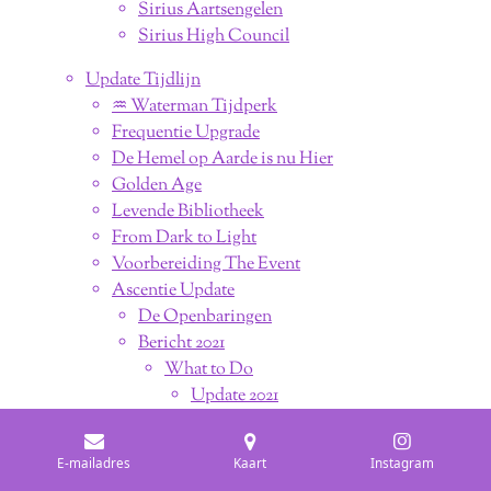
Sirius Aartsengelen
Sirius High Council
Update Tijdlijn
♒︎ Waterman Tijdperk
Frequentie Upgrade
De Hemel op Aarde is nu Hier
Golden Age
Levende Bibliotheek
From Dark to Light
Voorbereiding The Event
Ascentie Update
De Openbaringen
Bericht 2021
What to Do
Update 2021
Energie Update
E-mailadres
Kaart
Instagram
The Great Awakening