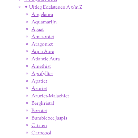
✦ Crystal Grids
✦ Uitleg Edelstenen A t/m Z
Angelaura
Aquamarijn
Agaat
Amazoniet
Aragoniet
Aqua Aura
Atlantic Aura
Amethist
Apofylliet
Apatiet
Azuriet
Azuriet-Malachiet
Bergkristal
Borniet
Bumblebee Jaspis
Citrien
Carneool