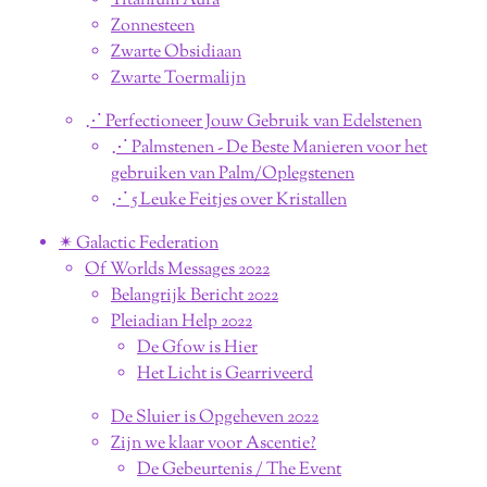
Titanium Aura
Zonnesteen
Zwarte Obsidiaan
Zwarte Toermalijn
⋰ Perfectioneer Jouw Gebruik van Edelstenen
⋰ Palmstenen - De Beste Manieren voor het
gebruiken van Palm/Oplegstenen
⋰ 5 Leuke Feitjes over Kristallen
✴︎ Galactic Federation
Of Worlds Messages 2022
Belangrijk Bericht 2022
Pleiadian Help 2022
De Gfow is Hier
Het Licht is Gearriveerd
De Sluier is Opgeheven 2022
Zijn we klaar voor Ascentie?
De Gebeurtenis / The Event