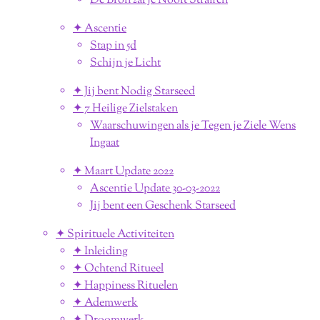
De Bron zal je Nooit Straffen
✦ Ascentie
Stap in 5d
Schijn je Licht
✦ Jij bent Nodig Starseed
✦ 7 Heilige Zielstaken
Waarschuwingen als je Tegen je Ziele Wens
Ingaat
✦ Maart Update 2022
Ascentie Update 30-03-2022
Jij bent een Geschenk Starseed
✦ Spirituele Activiteiten
✦ Inleiding
✦ Ochtend Ritueel
✦ Happiness Rituelen
✦ Ademwerk