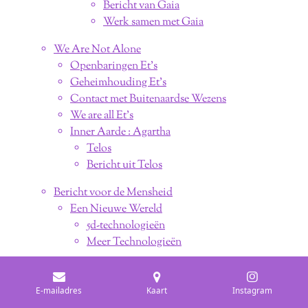
Bericht van Gaia
Werk samen met Gaia
We Are Not Alone
Openbaringen Et's
Geheimhouding Et's
Contact met Buitenaardse Wezens
We are all Et's
Inner Aarde : Agartha
Telos
Bericht uit Telos
Bericht voor de Mensheid
Een Nieuwe Wereld
5d-technologieën
Meer Technologieën
Het is Nu Tijd
The Time is Now 2022
E-mailadres
Kaart
Instagram