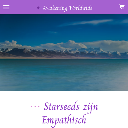
Ga
✦
Awakening Worldwide
direct
naar
de
hoofdinhoud
⋯
Starseeds zijn
Empathisch