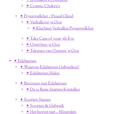
✦ 12 Chakra's Uitgelicht
✦ Cosmic Chakra's
✦ Pijnappelklier / Pineal Gland
✦ Verkalking 3e Oog
✦ Klachten Verkalkte Pijnappelklier
✦ Take Care of your 3th Eye
✦ Ontgiften 3e Oog
✦ Tekenen van Openen 3e Oog
✦ Edelstenen
✦ Waarom Edelstenen Gebruiken?
✦ Edelstenen Helen
✦ Beginnen met Edelstenen
✦ De 12 Beste Starters Kristallen
✦ Soorten Stenen
✦ Soorten & Gebruik
✦ Het begint met .. Mineralen