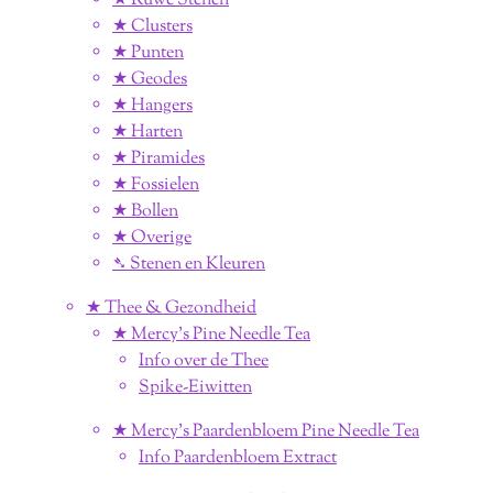
★ Ruwe Stenen
★ Clusters
★ Punten
★ Geodes
★ Hangers
★ Harten
★ Piramides
★ Fossielen
★ Bollen
★ Overige
➴ Stenen en Kleuren
★ Thee & Gezondheid
★ Mercy's Pine Needle Tea
Info over de Thee
Spike-Eiwitten
★ Mercy's Paardenbloem Pine Needle Tea
Info Paardenbloem Extract