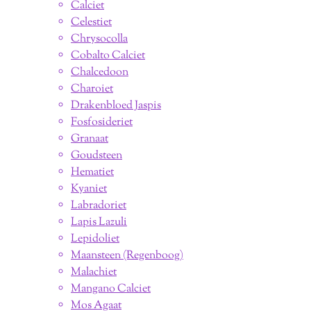
Calciet
Celestiet
Chrysocolla
Cobalto Calciet
Chalcedoon
Charoiet
Drakenbloed Jaspis
Fosfosideriet
Granaat
Goudsteen
Hematiet
Kyaniet
Labradoriet
Lapis Lazuli
Lepidoliet
Maansteen (Regenboog)
Malachiet
Mangano Calciet
Mos Agaat