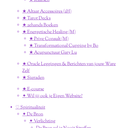
★ Kaarsen
★ Altaar Accessoires (2H)
★ Tarot Decks
★ 2ehands Boeken
★ Energetische Healing (M)
★ Prive Consult (M)
★ Transformational Cupping by Bo
★ Acupunctuur Gary Lu
★ Oracle Leggingen & Berichten van jouw Ware
Zelf
★ Sieraden
★ E-course
✦ Wil jij ook je Eigen Website?
♡ Spiritualiteit
✦ De Bron
✦ Verlichting