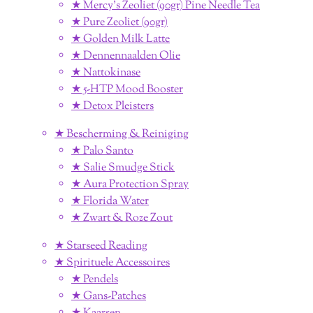
★ Mercy's Zeoliet (90gr) Pine Needle Tea
★ Pure Zeoliet (90gr)
★ Golden Milk Latte
★ Dennennaalden Olie
★ Nattokinase
★ 5-HTP Mood Booster
★ Detox Pleisters
★ Bescherming & Reiniging
★ Palo Santo
★ Salie Smudge Stick
★ Aura Protection Spray
★ Florida Water
★ Zwart & Roze Zout
★ Starseed Reading
★ Spirituele Accessoires
★ Pendels
★ Gans-Patches