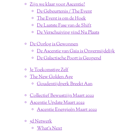
Zijn we klaar voor Ascentie?
De Gebeurtenis / The Event
The Event is om de Hoek
De Laatste Fase van de Shift
De Verschuiving vind Nu Plaats
De Oorlog is Gewonnen
De Ascentie van Gaia is Onvermijdelijk
De Galactische Poort is Geopend
Je Toekomstige Zelf
The New Golden Age
Goudentijdperk Breekt Aan
Collectief Bewustzijn Maart 2022
Ascentie Update Maart 2022
Ascentie Energieën Maart 2022
5d Netwerk
What's Next