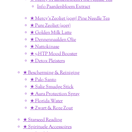
Info Paardenbloem Extract
★ Mercy's Zeoliet (90gr) Pine Needle Tea
★ Pure Zeoliet (90gr)
★ Golden Milk Latte
★ Dennennaalden Olie
★ Nattokinase
★ 5-HTP Mood Booster
★ Detox Pleisters
★ Bescherming & Reiniging
★ Palo Santo
★ Salie Smudge Stick
★ Aura Protection Spray
★ Florida Water
★ Zwart & Roze Zout
★ Starseed Reading
★ Spirituele Accessoires