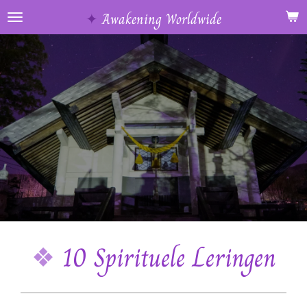
Ga
✦
Awakening Worldwide
direct
naar
de
hoofdinhoud
❖
10 Spirituele Leringen