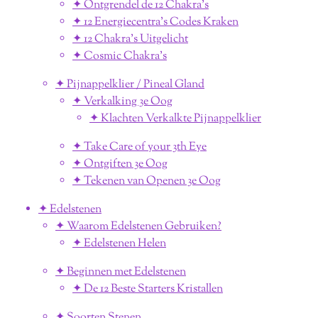
✦ Ontgrendel de 12 Chakra's
✦ 12 Energiecentra's Codes Kraken
✦ 12 Chakra's Uitgelicht
✦ Cosmic Chakra's
✦ Pijnappelklier / Pineal Gland
✦ Verkalking 3e Oog
✦ Klachten Verkalkte Pijnappelklier
✦ Take Care of your 3th Eye
✦ Ontgiften 3e Oog
✦ Tekenen van Openen 3e Oog
✦ Edelstenen
✦ Waarom Edelstenen Gebruiken?
✦ Edelstenen Helen
✦ Beginnen met Edelstenen
✦ De 12 Beste Starters Kristallen
✦ Soorten Stenen