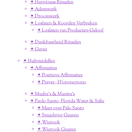
✦ Happiness Rituelen
✦ Ademwerk
✦ Droomwerk
✦ Loslaten & Koorden Verbreken
✦ Loslaten van Producten-Geloof
✦ Dankbaarheid Rituelen
✦ Gaves
✦ Hulpmidellen
✦ Affirmaties
✦ Positieve Affirmaties
✦ Prayer ; H'oponopono
✦ Mudra's & Mantra's
✦ Paolo Santo, Florida Water & Salie
✦ Meer over Palo Santo
✦ Smudging Geuren
✦ Wierook
✦ Wierook Geuren