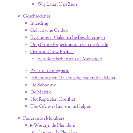
Wij Laten Ons Zien
Geschiedenis
Inleiding
Galactische Codex
Evolueren - Galactische Beschavingen
De 3 Grote Experimenten van de Aarde
Ground Crew Project
Een Boodschap aan de Mensheid
Polariteitsintegratie
Je bent nu een Galactische Federatie - Mens
De Schaduw
De Matrix
Het Reptielen Conflict
The Gfow is hier om te Helpen
Federation Members
▸ Wie zijn de Pleiaden?
Contact de Pleiaden