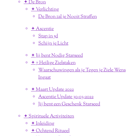
✦ De Bron
✦ Verlichting
De Bron zal je Nooit Straffen
✦ Ascentie
Stap in 5d
Schijn je Licht
✦ Jij bent Nodig Starseed
✦ 7 Heilige Zielstaken
Waarschuwingen als je Tegen je Ziele Wens
Ingaat
✦ Maart Update 2022
Ascentie Update 30-03-2022
Jij bent een Geschenk Starseed
✦ Spirituele Activiteiten
✦ Inleiding
✦ Ochtend Ritueel