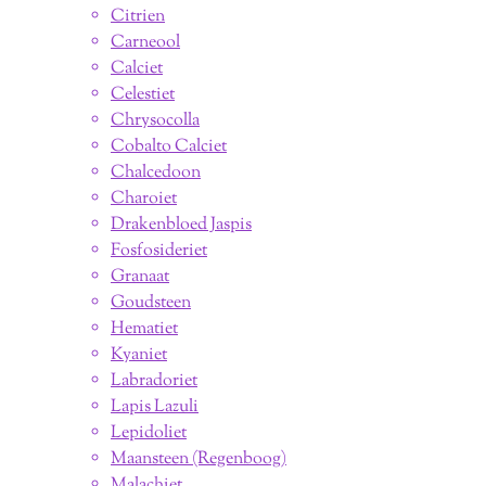
Citrien
Carneool
Calciet
Celestiet
Chrysocolla
Cobalto Calciet
Chalcedoon
Charoiet
Drakenbloed Jaspis
Fosfosideriet
Granaat
Goudsteen
Hematiet
Kyaniet
Labradoriet
Lapis Lazuli
Lepidoliet
Maansteen (Regenboog)
Malachiet