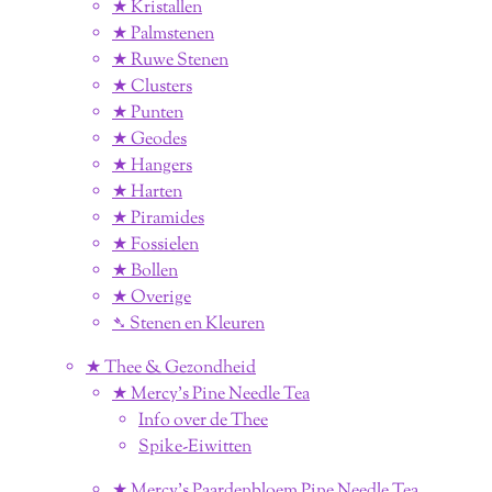
★ Kristallen
★ Palmstenen
★ Ruwe Stenen
★ Clusters
★ Punten
★ Geodes
★ Hangers
★ Harten
★ Piramides
★ Fossielen
★ Bollen
★ Overige
➴ Stenen en Kleuren
★ Thee & Gezondheid
★ Mercy's Pine Needle Tea
Info over de Thee
Spike-Eiwitten
★ Mercy's Paardenbloem Pine Needle Tea