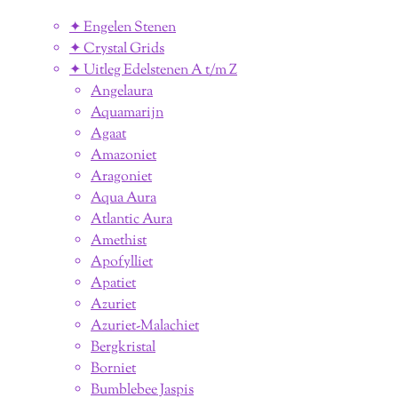
✦ Engelen Stenen
✦ Crystal Grids
✦ Uitleg Edelstenen A t/m Z
Angelaura
Aquamarijn
Agaat
Amazoniet
Aragoniet
Aqua Aura
Atlantic Aura
Amethist
Apofylliet
Apatiet
Azuriet
Azuriet-Malachiet
Bergkristal
Borniet
Bumblebee Jaspis