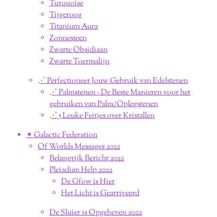
Turquoise
Tijgeroog
Titanium Aura
Zonnesteen
Zwarte Obsidiaan
Zwarte Toermalijn
⋰ Perfectioneer Jouw Gebruik van Edelstenen
⋰ Palmstenen - De Beste Manieren voor het
gebruiken van Palm/Oplegstenen
⋰ 5 Leuke Feitjes over Kristallen
✴︎ Galactic Federation
Of Worlds Messages 2022
Belangrijk Bericht 2022
Pleiadian Help 2022
De Gfow is Hier
Het Licht is Gearriveerd
De Sluier is Opgeheven 2022