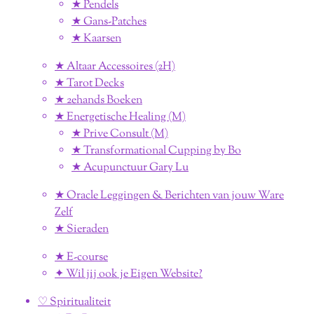
★ Pendels
★ Gans-Patches
★ Kaarsen
★ Altaar Accessoires (2H)
★ Tarot Decks
★ 2ehands Boeken
★ Energetische Healing (M)
★ Prive Consult (M)
★ Transformational Cupping by Bo
★ Acupunctuur Gary Lu
★ Oracle Leggingen & Berichten van jouw Ware
Zelf
★ Sieraden
★ E-course
✦ Wil jij ook je Eigen Website?
♡ Spiritualiteit