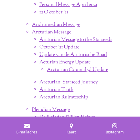
Personal Message April 2021
12 Oktober '21
Andromedian Message
Arcturian Message
Arcturian Message to the Starseeds
October '21 Update
Update van de Arcturische Raad
Acturian Energy Update
Arcturian Council 5d Update
Arcturian: Starseed Journey
Arcturian Truth
Arcturian Ruimteschip
Pleiadian Message
De Pleiaden Willen Helpen
Pleiadians - The Great Awakening
Pleiadian Message ; The Big Shift
E-mailadres
Kaart
Instagram
Je Zult Ons Zien