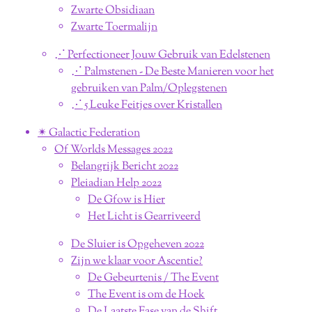
Zwarte Obsidiaan
Zwarte Toermalijn
⋰ Perfectioneer Jouw Gebruik van Edelstenen
⋰ Palmstenen - De Beste Manieren voor het
gebruiken van Palm/Oplegstenen
⋰ 5 Leuke Feitjes over Kristallen
✴︎ Galactic Federation
Of Worlds Messages 2022
Belangrijk Bericht 2022
Pleiadian Help 2022
De Gfow is Hier
Het Licht is Gearriveerd
De Sluier is Opgeheven 2022
Zijn we klaar voor Ascentie?
De Gebeurtenis / The Event
The Event is om de Hoek
De Laatste Fase van de Shift