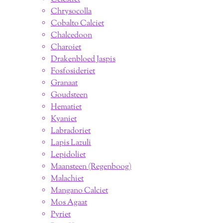
Chrysocolla
Cobalto Calciet
Chalcedoon
Charoiet
Drakenbloed Jaspis
Fosfosideriet
Granaat
Goudsteen
Hematiet
Kyaniet
Labradoriet
Lapis Lazuli
Lepidoliet
Maansteen (Regenboog)
Malachiet
Mangano Calciet
Mos Agaat
Pyriet