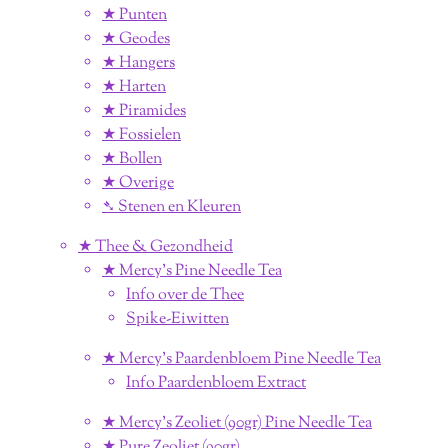
★ Punten
★ Geodes
★ Hangers
★ Harten
★ Piramides
★ Fossielen
★ Bollen
★ Overige
➴ Stenen en Kleuren
★ Thee & Gezondheid
★ Mercy's Pine Needle Tea
Info over de Thee
Spike-Eiwitten
★ Mercy's Paardenbloem Pine Needle Tea
Info Paardenbloem Extract
★ Mercy's Zeoliet (90gr) Pine Needle Tea
★ Pure Zeoliet (90gr)