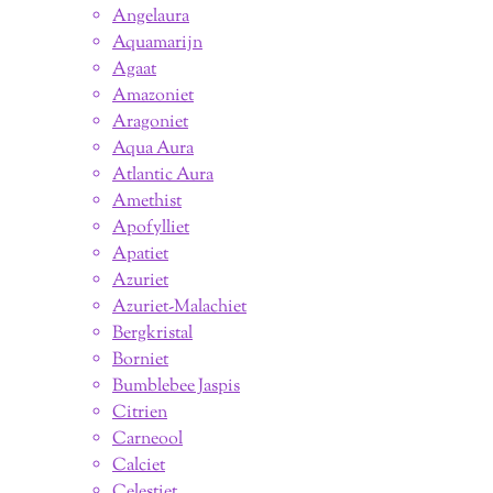
Angelaura
Aquamarijn
Agaat
Amazoniet
Aragoniet
Aqua Aura
Atlantic Aura
Amethist
Apofylliet
Apatiet
Azuriet
Azuriet-Malachiet
Bergkristal
Borniet
Bumblebee Jaspis
Citrien
Carneool
Calciet
Celestiet