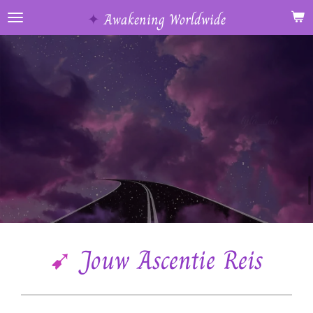
Ga
✦
Awakening Worldwide
direct
naar
de
hoofdinhoud
➹
Jouw Ascentie Reis