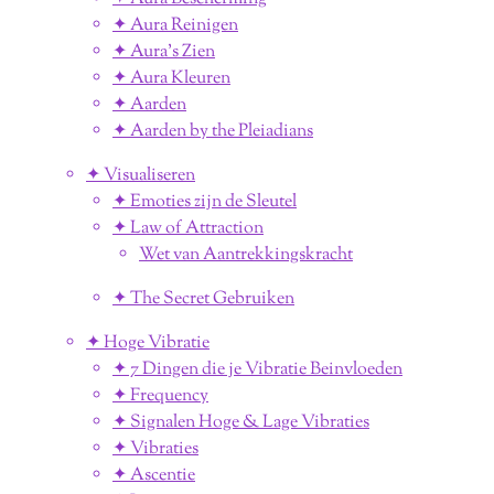
✦ Aura Reinigen
✦ Aura's Zien
✦ Aura Kleuren
✦ Aarden
✦ Aarden by the Pleiadians
✦ Visualiseren
✦ Emoties zijn de Sleutel
✦ Law of Attraction
Wet van Aantrekkingskracht
✦ The Secret Gebruiken
✦ Hoge Vibratie
✦ 7 Dingen die je Vibratie Beinvloeden
✦ Frequency
✦ Signalen Hoge & Lage Vibraties
✦ Vibraties
✦ Ascentie