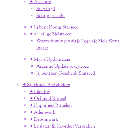
✦ Ascentie
Stap in 5d
Schijn je Licht
✦ Jij bent Nodig Starseed
✦ 7 Heilige Zielstaken
Waarschuwingen als je Tegen je Ziele Wens
Ingaat
✦ Maart Update 2022
Ascentie Update 30-03-2022
Jij bent een Geschenk Starseed
✦ Spirituele Activiteiten
✦ Inleiding
✦ Ochtend Ritueel
✦ Happiness Rituelen
✦ Ademwerk
✦ Droomwerk
✦ Loslaten & Koorden Verbreken