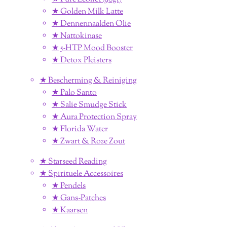
★ Golden Milk Latte
★ Dennennaalden Olie
★ Nattokinase
★ 5-HTP Mood Booster
★ Detox Pleisters
★ Bescherming & Reiniging
★ Palo Santo
★ Salie Smudge Stick
★ Aura Protection Spray
★ Florida Water
★ Zwart & Roze Zout
★ Starseed Reading
★ Spirituele Accessoires
★ Pendels
★ Gans-Patches
★ Kaarsen