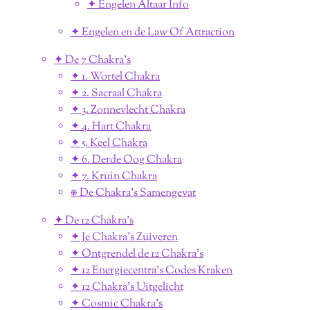
✦ Engelen Altaar Info
✦ Engelen en de Law Of Attraction
✦ De 7 Chakra's
✦ 1. Wortel Chakra
✦ 2. Sacraal Chakra
✦ 3. Zonnevlecht Chakra
✦ 4. Hart Chakra
✦ 5. Keel Chakra
✦ 6. Derde Oog Chakra
✦ 7. Kruin Chakra
⎈ De Chakra's Samengevat
✦ De 12 Chakra's
✦ Je Chakra's Zuiveren
✦ Ontgrendel de 12 Chakra's
✦ 12 Energiecentra's Codes Kraken
✦ 12 Chakra's Uitgelicht
✦ Cosmic Chakra's