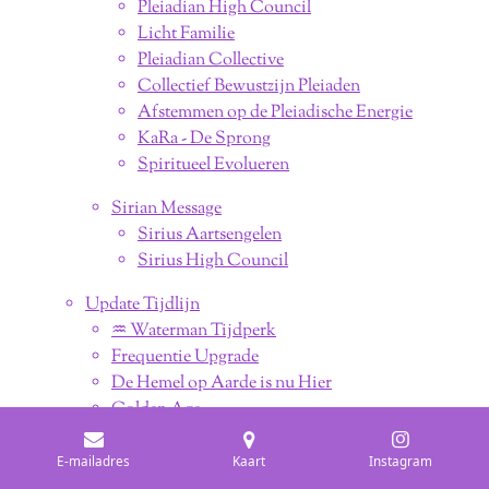
Pleiadian High Council
Licht Familie
Pleiadian Collective
Collectief Bewustzijn Pleiaden
Afstemmen op de Pleiadische Energie
KaRa - De Sprong
Spiritueel Evolueren
Sirian Message
Sirius Aartsengelen
Sirius High Council
Update Tijdlijn
♒︎ Waterman Tijdperk
Frequentie Upgrade
De Hemel op Aarde is nu Hier
Golden Age
Levende Bibliotheek
From Dark to Light
E-mailadres
Kaart
Instagram
Voorbereiding The Event