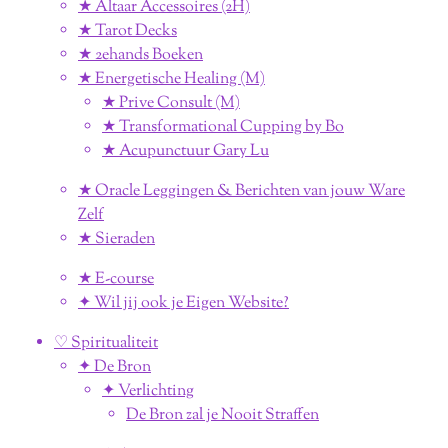
★ Altaar Accessoires (2H)
★ Tarot Decks
★ 2ehands Boeken
★ Energetische Healing (M)
★ Prive Consult (M)
★ Transformational Cupping by Bo
★ Acupunctuur Gary Lu
★ Oracle Leggingen & Berichten van jouw Ware
Zelf
★ Sieraden
★ E-course
✦ Wil jij ook je Eigen Website?
♡ Spiritualiteit
✦ De Bron
✦ Verlichting
De Bron zal je Nooit Straffen