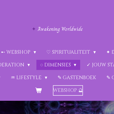
✦
Awakening Worldwide
➸ WEBSHOP
♡ SPIRITUALITEIT
✦ 
EDERATION
◌ DIMENSIES
✓ JOUW ST
♒︎ LIFESTYLE
✎ GASTENBOEK
✎ 
WEBSHOP 🔮