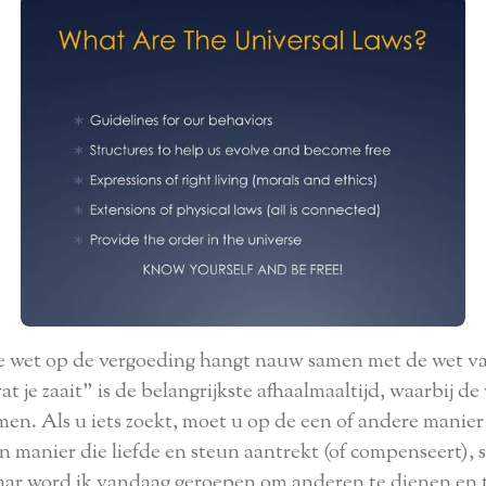
 wet op de vergoeding hangt nauw samen met de wet va
t je zaait" is de belangrijkste afhaalmaaltijd, waarbij de
gkomen. Als u iets zoekt, moet u op de een of andere mani
 manier die liefde en steun aantrekt (of compenseert), ste
ar word ik vandaag geroepen om anderen te dienen en 