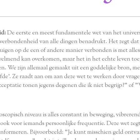
id:
De eerste en meest fundamentele wet van het univer
 verbondenheid van alle dingen benadrukt. Het zegt dat 
uigen op de een of andere manier verbonden is met alle
welmend kan overkomen, maar het in het echte leven to
n. We zijn allemaal gemaakt uit een goddelijke bron, m
lfde'. Ze raadt aan om aan deze wet te werken door vragen
eptatie tonen jegens degenen die ik niet begrijp?" of 
copisch niveau is alles constant in beweging, vibrerend
ook voor iemands persoonlijke frequentie. Deze wet zegt 
informeren. Bijvoorbeeld: "Je kunt misschien geld ontv