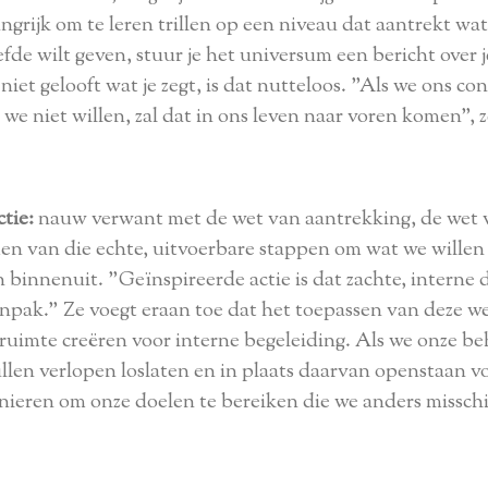
angrijk om te leren trillen op een niveau dat aantrekt wat
efde wilt geven, stuur je het universum een ​​bericht over j
niet gelooft wat je zegt, is dat nutteloos. "Als we ons c
 we niet willen, zal dat in ons leven naar voren komen", z
tie:
nauw verwant met de wet van aantrekking, de wet v
en van die echte, uitvoerbare stappen om wat we willen i
 binnenuit. "Geïnspireerde actie is dat zachte, interne 
aanpak." Ze voegt eraan toe dat het toepassen van deze we
 ruimte creëren voor interne begeleiding. Als we onze be
len verlopen loslaten en in plaats daarvan openstaan ​​
nieren om onze doelen te bereiken die we anders missch