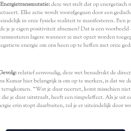
Energietransmutatie:
deze wet stelt dat op energetisch 
uctueert. Elke actie wordt voorafgegaan door een gedacht
indelijk in onze fysieke realiteit te manifesteren. Ben j
de je je eigen positiviteit afnemen? Dat is een voorbeel
transmuteren lagere wanneer ze met opzet worden toege
negatieve energie om ons heen op te heffen met onze ge
Gevolg:
relatief eenvoudig, deze wet benadrukt de directe
s Kumar hier belangrijk is om op te merken, is dat we d
n terugkomen. "Wat je daar neerzet, komt misschien niet 
e die je daar uitstraalt, heeft een rimpeleffect. Als je ui
nergie erin stopt daarbuiten, zul je er uiteindelijk door 