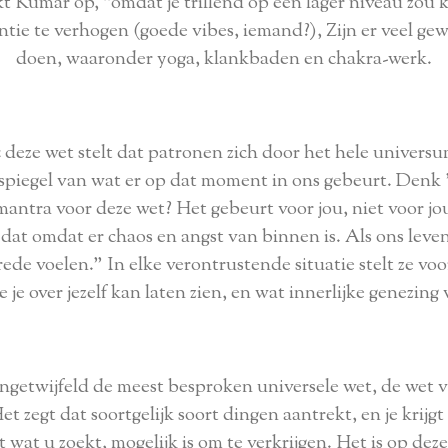
t Kumar op, "omdat je trillend op een lager niveau zou 
ntie te verhogen (goede vibes, iemand?), Zijn er veel ge
doen, waaronder yoga, klankbaden en chakra-werk.
:
deze wet stelt dat patronen zich door het hele universu
en spiegel van wat er op dat moment in ons gebeurt. Denk
mantra voor deze wet? Het gebeurt voor jou, niet voor jo
is dat omdat er chaos en angst van binnen is. Als ons leve
ede voelen." In elke verontrustende situatie stelt ze voo
e je over jezelf kan laten zien, en wat innerlijke genezing 
ngetwijfeld de meest besproken universele wet, de wet 
t zegt dat soortgelijk soort dingen aantrekt, en je krijgt
 wat u zoekt, mogelijk is om te verkrijgen. Het is op dez