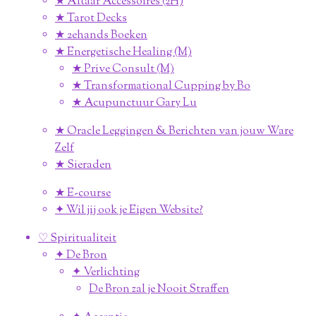
★ Altaar Accessoires (2H)
★ Tarot Decks
★ 2ehands Boeken
★ Energetische Healing (M)
★ Prive Consult (M)
★ Transformational Cupping by Bo
★ Acupunctuur Gary Lu
★ Oracle Leggingen & Berichten van jouw Ware
Zelf
★ Sieraden
★ E-course
✦ Wil jij ook je Eigen Website?
♡ Spiritualiteit
✦ De Bron
✦ Verlichting
De Bron zal je Nooit Straffen