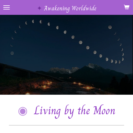
Ga
✦
Awakening Worldwide
direct
naar
de
hoofdinhoud
◉
Living by the Moon