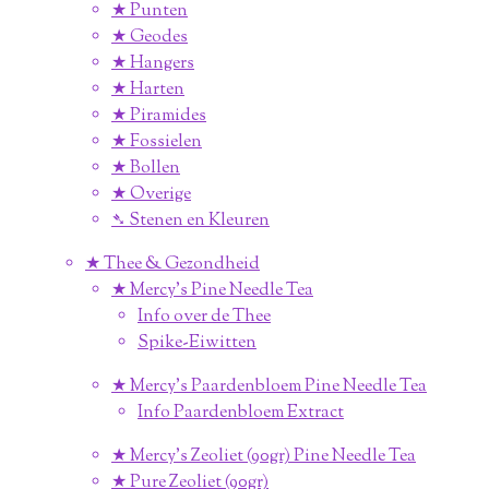
★ Punten
★ Geodes
★ Hangers
★ Harten
★ Piramides
★ Fossielen
★ Bollen
★ Overige
➴ Stenen en Kleuren
★ Thee & Gezondheid
★ Mercy's Pine Needle Tea
Info over de Thee
Spike-Eiwitten
★ Mercy's Paardenbloem Pine Needle Tea
Info Paardenbloem Extract
★ Mercy's Zeoliet (90gr) Pine Needle Tea
★ Pure Zeoliet (90gr)