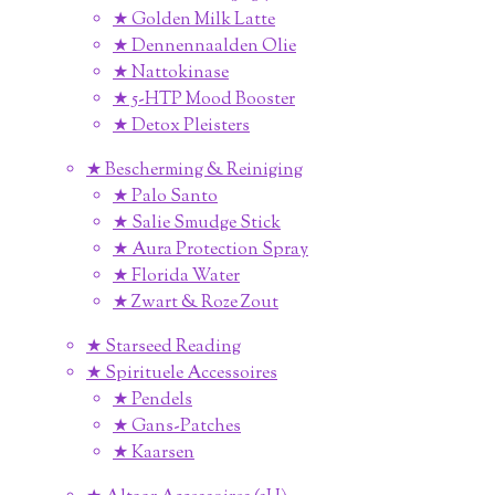
★ Golden Milk Latte
★ Dennennaalden Olie
★ Nattokinase
★ 5-HTP Mood Booster
★ Detox Pleisters
★ Bescherming & Reiniging
★ Palo Santo
★ Salie Smudge Stick
★ Aura Protection Spray
★ Florida Water
★ Zwart & Roze Zout
★ Starseed Reading
★ Spirituele Accessoires
★ Pendels
★ Gans-Patches
★ Kaarsen