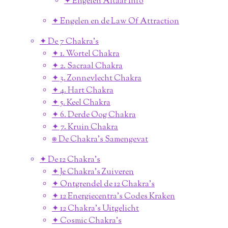
✦ Engelen Altaar Info
✦ Engelen en de Law Of Attraction
✦ De 7 Chakra's
✦ 1. Wortel Chakra
✦ 2. Sacraal Chakra
✦ 3. Zonnevlecht Chakra
✦ 4. Hart Chakra
✦ 5. Keel Chakra
✦ 6. Derde Oog Chakra
✦ 7. Kruin Chakra
⎈ De Chakra's Samengevat
✦ De 12 Chakra's
✦ Je Chakra's Zuiveren
✦ Ontgrendel de 12 Chakra's
✦ 12 Energiecentra's Codes Kraken
✦ 12 Chakra's Uitgelicht
✦ Cosmic Chakra's