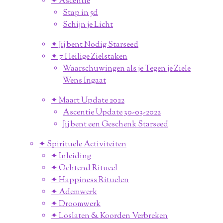
✦ Ascentie
Stap in 5d
Schijn je Licht
✦ Jij bent Nodig Starseed
✦ 7 Heilige Zielstaken
Waarschuwingen als je Tegen je Ziele
Wens Ingaat
✦ Maart Update 2022
Ascentie Update 30-03-2022
Jij bent een Geschenk Starseed
✦ Spirituele Activiteiten
✦ Inleiding
✦ Ochtend Ritueel
✦ Happiness Rituelen
✦ Ademwerk
✦ Droomwerk
✦ Loslaten & Koorden Verbreken