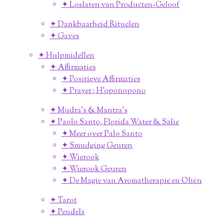
✦ Loslaten van Producten-Geloof
✦ Dankbaarheid Rituelen
✦ Gaves
✦ Hulpmidellen
✦ Affirmaties
✦ Positieve Affirmaties
✦ Prayer ; H'oponopono
✦ Mudra's & Mantra's
✦ Paolo Santo, Florida Water & Salie
✦ Meer over Palo Santo
✦ Smudging Geuren
✦ Wierook
✦ Wierook Geuren
✦ De Magie van Aromatherapie en Oliën
✦ Tarot
✦ Pendels