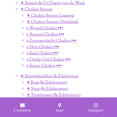
✦ Stenen & De Dagen van de Week
✦ Chakra Stenen
✦ Chakra Stenen Legging
✦ Chakra Stenen Uitgelegd:
▹ Wortel Chakra •••
▹ Sacraal Chakra •••
▹ Zonnenvlecht Chakra •••
▹ Hart Chakra •••
▹ Keel Chakra •••
▹ Derde Oog Chakra •••
▹ Kruin Chakra •••
✦ Sterrenbeelden & Edelstenen
✦ Ram (& Edelstenen)
✦ Stier (& Edelstenen)
✦ Tweelingen (& Edelstenen)
✦ Kreeft (& Edelstenen)
✦ Leeuw (& Edelstenen)
E-mailadres
Kaart
Instagram
✦ Maagd (& Edelstenen)