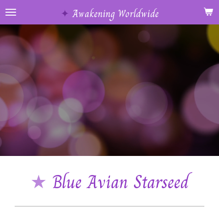
Ga
✦
Awakening Worldwide
direct
naar
de
hoofdinhoud
★
Blue Avian Starseed