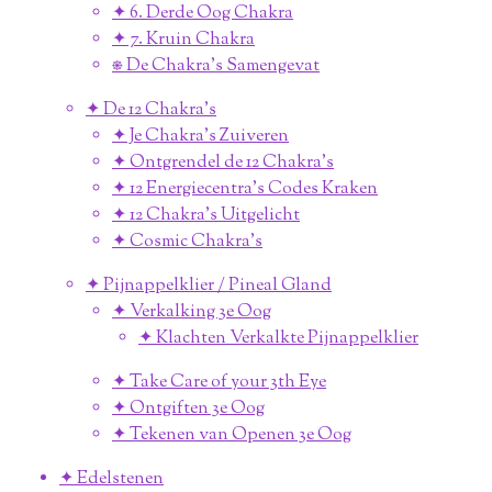
✦ 6. Derde Oog Chakra
✦ 7. Kruin Chakra
⎈ De Chakra's Samengevat
✦ De 12 Chakra's
✦ Je Chakra's Zuiveren
✦ Ontgrendel de 12 Chakra's
✦ 12 Energiecentra's Codes Kraken
✦ 12 Chakra's Uitgelicht
✦ Cosmic Chakra's
✦ Pijnappelklier / Pineal Gland
✦ Verkalking 3e Oog
✦ Klachten Verkalkte Pijnappelklier
✦ Take Care of your 3th Eye
✦ Ontgiften 3e Oog
✦ Tekenen van Openen 3e Oog
✦ Edelstenen