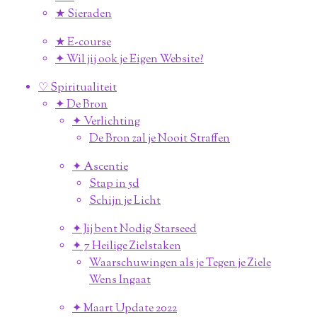
★ Sieraden
★ E-course
✦ Wil jij ook je Eigen Website?
♡ Spiritualiteit
✦ De Bron
✦ Verlichting
De Bron zal je Nooit Straffen
✦ Ascentie
Stap in 5d
Schijn je Licht
✦ Jij bent Nodig Starseed
✦ 7 Heilige Zielstaken
Waarschuwingen als je Tegen je Ziele
Wens Ingaat
✦ Maart Update 2022