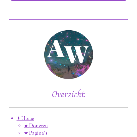
Overzicht:
✦ Home
★ Doneren
★ Pagina’s