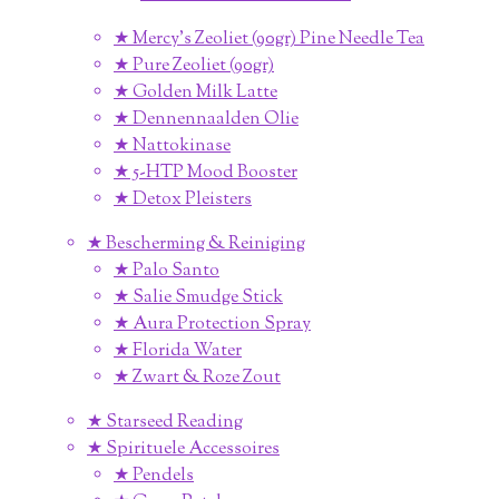
★ Mercy's Zeoliet (90gr) Pine Needle Tea
★ Pure Zeoliet (90gr)
★ Golden Milk Latte
★ Dennennaalden Olie
★ Nattokinase
★ 5-HTP Mood Booster
★ Detox Pleisters
★ Bescherming & Reiniging
★ Palo Santo
★ Salie Smudge Stick
★ Aura Protection Spray
★ Florida Water
★ Zwart & Roze Zout
★ Starseed Reading
★ Spirituele Accessoires
★ Pendels