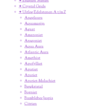
✦ Engelen Stenen
✦ Crystal Grids
✦ Uitleg Edelstenen A t/m Z
Angelaura
Aquamarijn
Agaat
Amazoniet
Aragoniet
Aqua Aura
Atlantic Aura
Amethist
Apofylliet
Apatiet
Azuriet
Azuriet-Malachiet
Bergkristal
Borniet
Bumblebee Jaspis
Citrien