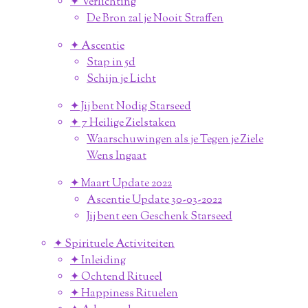
✦ Verlichting
De Bron zal je Nooit Straffen
✦ Ascentie
Stap in 5d
Schijn je Licht
✦ Jij bent Nodig Starseed
✦ 7 Heilige Zielstaken
Waarschuwingen als je Tegen je Ziele
Wens Ingaat
✦ Maart Update 2022
Ascentie Update 30-03-2022
Jij bent een Geschenk Starseed
✦ Spirituele Activiteiten
✦ Inleiding
✦ Ochtend Ritueel
✦ Happiness Rituelen