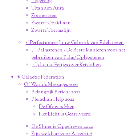
Tijgeroog
Titanium Aura
Zonnesteen
Zwarte Obsidiaan
Zwarte Toermalijn
⋰ Perfectioneer Jouw Gebruik van Edelstenen
⋰ Palmstenen - De Beste Manieren voor het
gebruiken van Palm/Oplegstenen
⋰ 5 Leuke Feitjes over Kristallen
✴︎ Galactic Federation
Of Worlds Messages 2022
Belangrijk Bericht 2022
Pleiadian Help 2022
De Gfow is Hier
Het Licht is Gearriveerd
De Sluier is Opgeheven 2022
Zijn we klaar voor Ascentie?