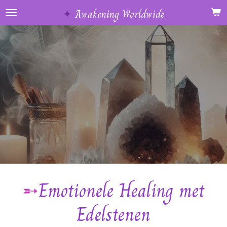
Ga
✦
Awakening Worldwide
direct
naar
de
hoofdinhoud
➵
Emotionele Healing met
Edelstenen