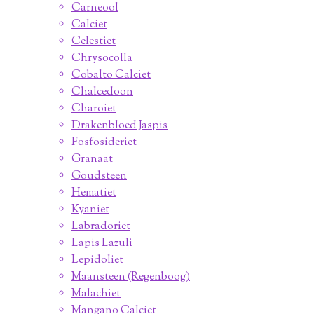
Carneool
Calciet
Celestiet
Chrysocolla
Cobalto Calciet
Chalcedoon
Charoiet
Drakenbloed Jaspis
Fosfosideriet
Granaat
Goudsteen
Hematiet
Kyaniet
Labradoriet
Lapis Lazuli
Lepidoliet
Maansteen (Regenboog)
Malachiet
Mangano Calciet