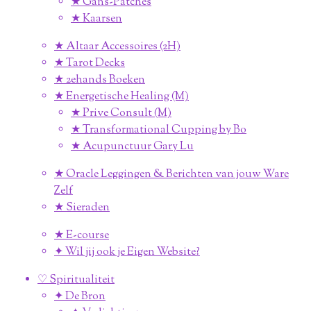
★ Gans-Patches
★ Kaarsen
★ Altaar Accessoires (2H)
★ Tarot Decks
★ 2ehands Boeken
★ Energetische Healing (M)
★ Prive Consult (M)
★ Transformational Cupping by Bo
★ Acupunctuur Gary Lu
★ Oracle Leggingen & Berichten van jouw Ware
Zelf
★ Sieraden
★ E-course
✦ Wil jij ook je Eigen Website?
♡ Spiritualiteit
✦ De Bron