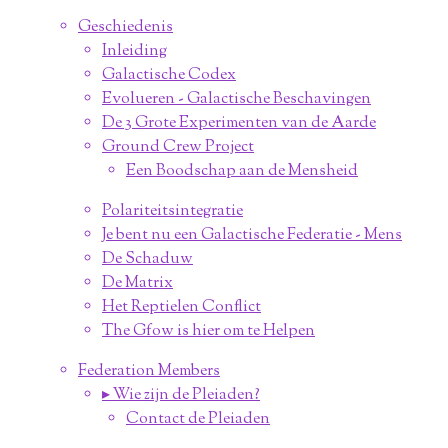
Geschiedenis
Inleiding
Galactische Codex
Evolueren - Galactische Beschavingen
De 3 Grote Experimenten van de Aarde
Ground Crew Project
Een Boodschap aan de Mensheid
Polariteitsintegratie
Je bent nu een Galactische Federatie - Mens
De Schaduw
De Matrix
Het Reptielen Conflict
The Gfow is hier om te Helpen
Federation Members
▸ Wie zijn de Pleiaden?
Contact de Pleiaden