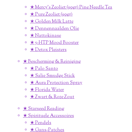
★ Mercy's Zeoliet (90gr) Pine Needle Tea
★ Pure Zeoliet (90gr)
★ Golden Milk Latte
★ Dennennaalden Olie
★ Nattokinase
★ 5-HTP Mood Booster
★ Detox Pleisters
★ Bescherming & Reiniging
★ Palo Santo
★ Salie Smudge Stick
★ Aura Protection Spray
★ Florida Water
★ Zwart & Roze Zout
★ Starseed Reading
★ Spirituele Accessoires
★ Pendels
★ Gans-Patches