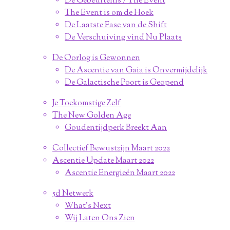
De Gebeurtenis / The Event
The Event is om de Hoek
De Laatste Fase van de Shift
De Verschuiving vind Nu Plaats
De Oorlog is Gewonnen
De Ascentie van Gaia is Onvermijdelijk
De Galactische Poort is Geopend
Je Toekomstige Zelf
The New Golden Age
Goudentijdperk Breekt Aan
Collectief Bewustzijn Maart 2022
Ascentie Update Maart 2022
Ascentie Energieën Maart 2022
5d Netwerk
What's Next
Wij Laten Ons Zien