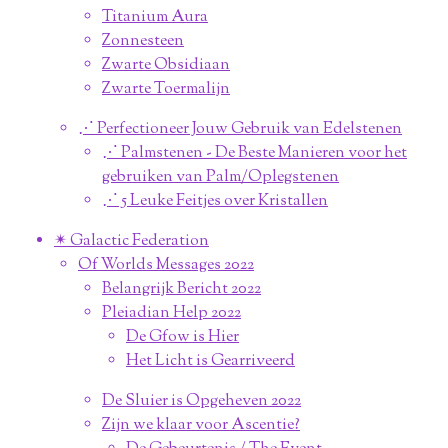
Titanium Aura
Zonnesteen
Zwarte Obsidiaan
Zwarte Toermalijn
⋰ Perfectioneer Jouw Gebruik van Edelstenen
⋰ Palmstenen - De Beste Manieren voor het
gebruiken van Palm/Oplegstenen
⋰ 5 Leuke Feitjes over Kristallen
✴︎ Galactic Federation
Of Worlds Messages 2022
Belangrijk Bericht 2022
Pleiadian Help 2022
De Gfow is Hier
Het Licht is Gearriveerd
De Sluier is Opgeheven 2022
Zijn we klaar voor Ascentie?