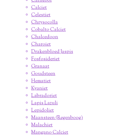
Carneool
Calciet
Celestiet
Chrysocolla
Cobalto Calciet
Chalcedoon
Charoiet
Drakenbloed Jaspis
Fosfosideriet
Granaat
Goudsteen
Hematiet
Kyaniet
Labradoriet
Lapis Lazuli
Lepidoliet
Maansteen (Regenboog)
Malachiet
Mangano Calciet