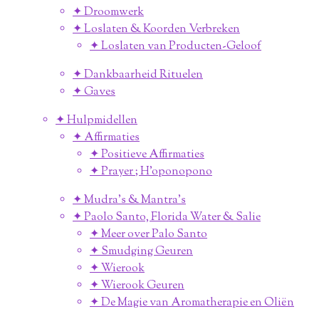
✦ Droomwerk
✦ Loslaten & Koorden Verbreken
✦ Loslaten van Producten-Geloof
✦ Dankbaarheid Rituelen
✦ Gaves
✦ Hulpmidellen
✦ Affirmaties
✦ Positieve Affirmaties
✦ Prayer ; H'oponopono
✦ Mudra's & Mantra's
✦ Paolo Santo, Florida Water & Salie
✦ Meer over Palo Santo
✦ Smudging Geuren
✦ Wierook
✦ Wierook Geuren
✦ De Magie van Aromatherapie en Oliën