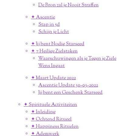
De Bron zal je Nooit Straffen
✦ Ascentie
Stap in 5d
Schijn je Licht
✦ Jij bent Nodig Starseed
✦ 7 Heilige Zielstaken
Waarschuwingen als je Tegen je Ziele
Wens Ingaat
✦ Maart Update 2022
Ascentie Update 30-03-2022
Jij bent een Geschenk Starseed
✦ Spirituele Activiteiten
✦ Inleiding
✦ Ochtend Ritueel
✦ Happiness Rituelen
✦ Ademwerk