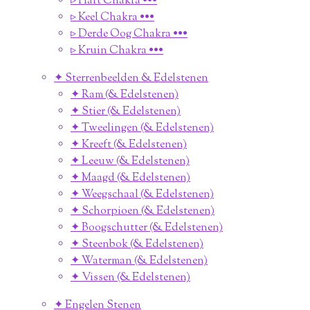
▹ Hart Chakra •••
▹ Keel Chakra •••
▹ Derde Oog Chakra •••
▹ Kruin Chakra •••
✦ Sterrenbeelden & Edelstenen
✦ Ram (& Edelstenen)
✦ Stier (& Edelstenen)
✦ Tweelingen (& Edelstenen)
✦ Kreeft (& Edelstenen)
✦ Leeuw (& Edelstenen)
✦ Maagd (& Edelstenen)
✦ Weegschaal (& Edelstenen)
✦ Schorpioen (& Edelstenen)
✦ Boogschutter (& Edelstenen)
✦ Steenbok (& Edelstenen)
✦ Waterman (& Edelstenen)
✦ Vissen (& Edelstenen)
✦ Engelen Stenen