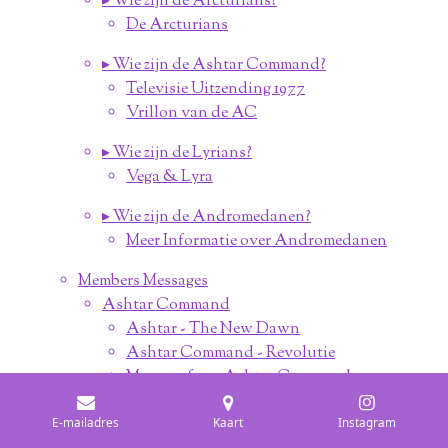
▸ Wie zijn de Arcturians?
De Arcturians
▸ Wie zijn de Ashtar Command?
Televisie Uitzending 1977
Vrillon van de AC
▸ Wie zijn de Lyrians?
Vega & Lyra
▸ Wie zijn de Andromedanen?
Meer Informatie over Andromedanen
Members Messages
Ashtar Command
Ashtar - The New Dawn
Ashtar Command - Revolutie
Message from Ashtar Command
Ashtar Update
E-mailadres
Kaart
Instagram
Personal Message April 2021