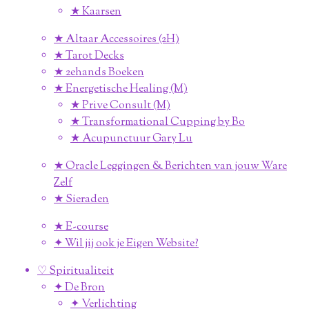
★ Kaarsen
★ Altaar Accessoires (2H)
★ Tarot Decks
★ 2ehands Boeken
★ Energetische Healing (M)
★ Prive Consult (M)
★ Transformational Cupping by Bo
★ Acupunctuur Gary Lu
★ Oracle Leggingen & Berichten van jouw Ware
Zelf
★ Sieraden
★ E-course
✦ Wil jij ook je Eigen Website?
♡ Spiritualiteit
✦ De Bron
✦ Verlichting