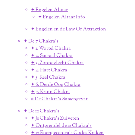
✦ Engelen Altaar
✦ Engelen Altaar Info
✦ Engelen en de Law Of Attraction
✦ De 7 Chakra's
✦ 1. Wortel Chakra
✦ 2. Sacraal Chakra
✦ 3. Zonnevlecht Chakra
✦ 4. Hart Chakra
✦ 5. Keel Chakra
✦ 6. Derde Oog Chakra
✦ 7. Kruin Chakra
⎈ De Chakra's Samengevat
✦ De 12 Chakra's
✦ Je Chakra's Zuiveren
✦ Ontgrendel de 12 Chakra's
✦ 12 Energiecentra's Codes Kraken