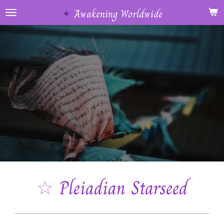
Ga
✦
Awakening Worldwide
direct
naar
de
hoofdinhoud
☆
Pleiadian Starseed