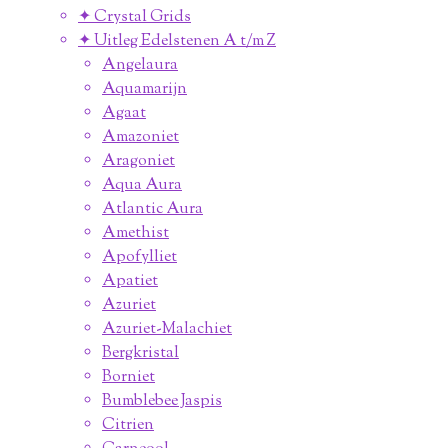
✦ Crystal Grids
✦ Uitleg Edelstenen A t/m Z
Angelaura
Aquamarijn
Agaat
Amazoniet
Aragoniet
Aqua Aura
Atlantic Aura
Amethist
Apofylliet
Apatiet
Azuriet
Azuriet-Malachiet
Bergkristal
Borniet
Bumblebee Jaspis
Citrien