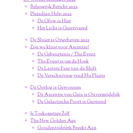
Belangrijk Bericht 2022
Pleiadian Help 2022
De Gfow is Hier
Het Licht is Gearriveerd
De Sluier is Opgeheven 2022
Zijn we klaar voor Ascentie?
De Gebeurtenis / The Event
The Event is om de Hoek
De Laatste Fase van de Shift
De Verschuiving vind Nu Plaats
De Oorlog is Gewonnen
De Ascentie van Gaia is Onvermijdelijk
De Galactische Poort is Geopend
Je Toekomstige Zelf
The New Golden Age
Goudentijdperk Breekt Aan