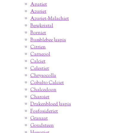
Apatiet
Azuriet
Azuriet-Malachiet
Bergkristal
Borniet
Bumblebee Jaspis
Citrien
Carneool
Calciet
Celestiet
Chrysocolla
Cobalto Calciet
Chalcedoon
Charoiet
Drakenbloed Jaspis
Fosfosideriet
Granaat
Goudsteen
Hematiet