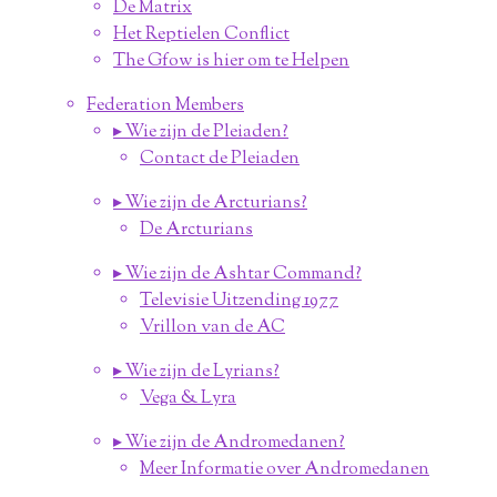
De Matrix
Het Reptielen Conflict
The Gfow is hier om te Helpen
Federation Members
▸ Wie zijn de Pleiaden?
Contact de Pleiaden
▸ Wie zijn de Arcturians?
De Arcturians
▸ Wie zijn de Ashtar Command?
Televisie Uitzending 1977
Vrillon van de AC
▸ Wie zijn de Lyrians?
Vega & Lyra
▸ Wie zijn de Andromedanen?
Meer Informatie over Andromedanen