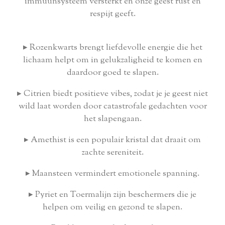
immuunsysteem versterkt en onze geest rust en
respijt geeft.
▸
Rozenkwarts brengt liefdevolle energie die het
lichaam helpt om in gelukzaligheid te komen en
daardoor goed te slapen.
▸
Citrien biedt positieve vibes, zodat je je geest niet
wild laat worden door catastrofale gedachten voor
het slapengaan.
▸
Amethist is een populair kristal dat draait om
zachte sereniteit.
▸
Maansteen vermindert emotionele spanning.
▸
Pyriet en Toermalijn zijn beschermers die je
helpen om veilig en gezond te slapen.