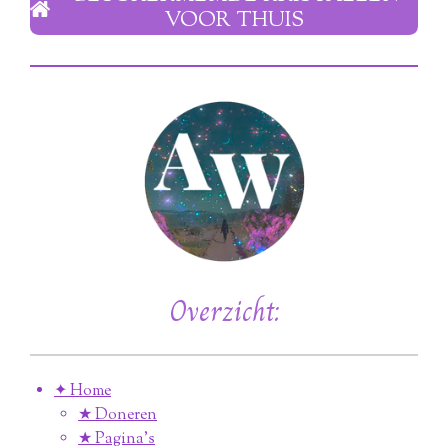
VOOR THUIS
Overzicht:
✦ Home
★ Doneren
★ Pagina’s