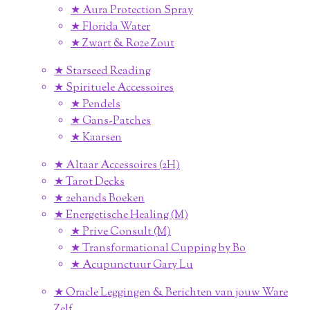
★ Aura Protection Spray
★ Florida Water
★ Zwart & Roze Zout
★ Starseed Reading
★ Spirituele Accessoires
★ Pendels
★ Gans-Patches
★ Kaarsen
★ Altaar Accessoires (2H)
★ Tarot Decks
★ 2ehands Boeken
★ Energetische Healing (M)
★ Prive Consult (M)
★ Transformational Cupping by Bo
★ Acupunctuur Gary Lu
★ Oracle Leggingen & Berichten van jouw Ware
Zelf