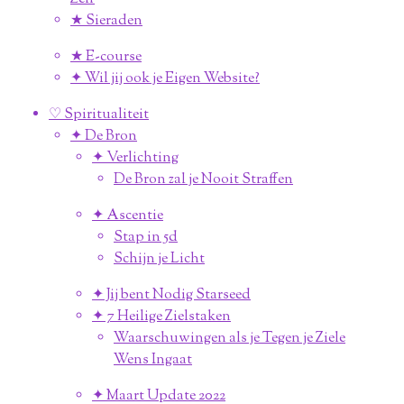
★ Sieraden
★ E-course
✦ Wil jij ook je Eigen Website?
♡ Spiritualiteit
✦ De Bron
✦ Verlichting
De Bron zal je Nooit Straffen
✦ Ascentie
Stap in 5d
Schijn je Licht
✦ Jij bent Nodig Starseed
✦ 7 Heilige Zielstaken
Waarschuwingen als je Tegen je Ziele
Wens Ingaat
✦ Maart Update 2022