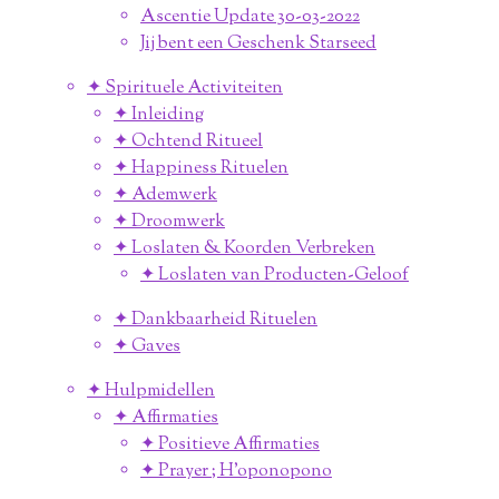
Ascentie Update 30-03-2022
Jij bent een Geschenk Starseed
✦ Spirituele Activiteiten
✦ Inleiding
✦ Ochtend Ritueel
✦ Happiness Rituelen
✦ Ademwerk
✦ Droomwerk
✦ Loslaten & Koorden Verbreken
✦ Loslaten van Producten-Geloof
✦ Dankbaarheid Rituelen
✦ Gaves
✦ Hulpmidellen
✦ Affirmaties
✦ Positieve Affirmaties
✦ Prayer ; H'oponopono