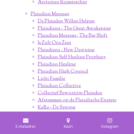
Arcturian Ruimteschip
Pleiadian Message
De Pleiaden Willen Helpen
Pleiadians - The Great Awakening
Pleiadian Message ; The Big Shift
Je Zult Ons Zien
Pleiadians - New Dawning
Pleiadian Self Healing Prophecy
Pleiadian Healing
Pleiadian High Council
Licht Familie
Pleiadian Collective
Collectief Bewustzijn Pleiaden
Afstemmen op de Pleiadische Energie
KaRa - De Sprong
Spiritueel Evolueren
Sirian Message
E-mailadres
Kaart
Instagram
Sirius Aartsengelen