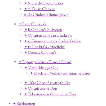
✦ 6. Derde Oog Chakra
✦ 7. Kruin Chakra
⎈ De Chakra's Samengevat
✦ De 12 Chakra's
✦ Je Chakra's Zuiveren
✦ Ontgrendel de 12 Chakra's
✦ 12 Energiecentra's Codes Kraken
✦ 12 Chakra's Uitgelicht
✦ Cosmic Chakra's
✦ Pijnappelklier / Pineal Gland
✦ Verkalking 3e Oog
✦ Klachten Verkalkte Pijnappelklier
✦ Take Care of your 3th Eye
✦ Ontgiften 3e Oog
✦ Tekenen van Openen 3e Oog
✦ Edelstenen