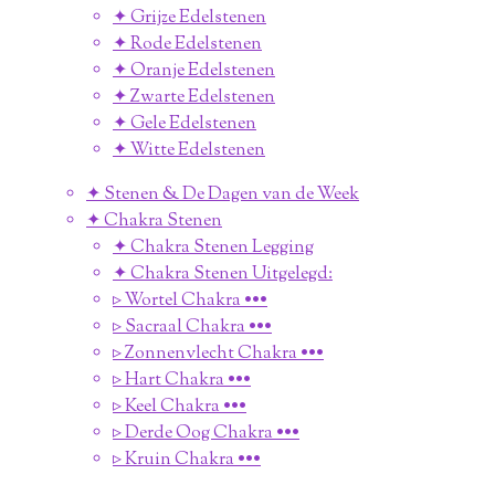
✦ Grijze Edelstenen
✦ Rode Edelstenen
✦ Oranje Edelstenen
✦ Zwarte Edelstenen
✦ Gele Edelstenen
✦ Witte Edelstenen
✦ Stenen & De Dagen van de Week
✦ Chakra Stenen
✦ Chakra Stenen Legging
✦ Chakra Stenen Uitgelegd:
▹ Wortel Chakra •••
▹ Sacraal Chakra •••
▹ Zonnenvlecht Chakra •••
▹ Hart Chakra •••
▹ Keel Chakra •••
▹ Derde Oog Chakra •••
▹ Kruin Chakra •••