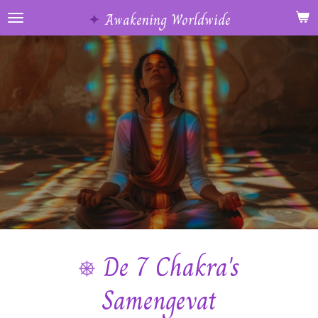
Ga
✦
Awakening Worldwide
direct
naar
de
hoofdinhoud
⎈
De 7 Chakra's
Samengevat