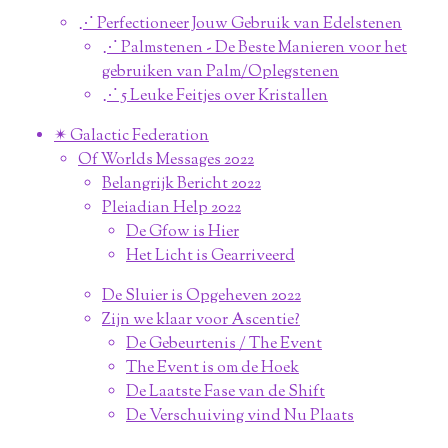
⋰ Perfectioneer Jouw Gebruik van Edelstenen
⋰ Palmstenen - De Beste Manieren voor het
gebruiken van Palm/Oplegstenen
⋰ 5 Leuke Feitjes over Kristallen
✴︎ Galactic Federation
Of Worlds Messages 2022
Belangrijk Bericht 2022
Pleiadian Help 2022
De Gfow is Hier
Het Licht is Gearriveerd
De Sluier is Opgeheven 2022
Zijn we klaar voor Ascentie?
De Gebeurtenis / The Event
The Event is om de Hoek
De Laatste Fase van de Shift
De Verschuiving vind Nu Plaats