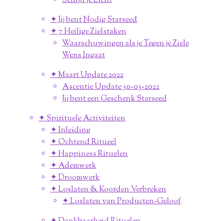
Schijn je Licht
✦ Jij bent Nodig Starseed
✦ 7 Heilige Zielstaken
Waarschuwingen als je Tegen je Ziele
Wens Ingaat
✦ Maart Update 2022
Ascentie Update 30-03-2022
Jij bent een Geschenk Starseed
✦ Spirituele Activiteiten
✦ Inleiding
✦ Ochtend Ritueel
✦ Happiness Rituelen
✦ Ademwerk
✦ Droomwerk
✦ Loslaten & Koorden Verbreken
✦ Loslaten van Producten-Geloof