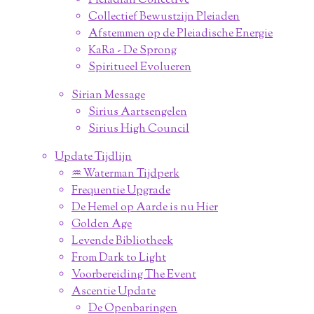
Pleiadian Collective
Collectief Bewustzijn Pleiaden
Afstemmen op de Pleiadische Energie
KaRa - De Sprong
Spiritueel Evolueren
Sirian Message
Sirius Aartsengelen
Sirius High Council
Update Tijdlijn
♒︎ Waterman Tijdperk
Frequentie Upgrade
De Hemel op Aarde is nu Hier
Golden Age
Levende Bibliotheek
From Dark to Light
Voorbereiding The Event
Ascentie Update
De Openbaringen