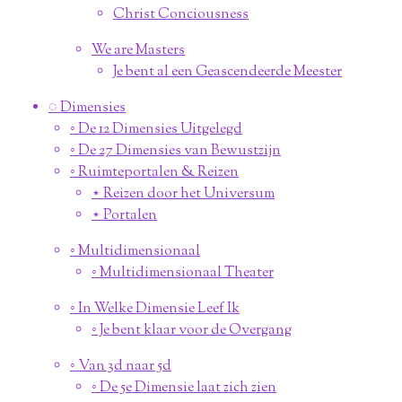
Christ Conciousness
We are Masters
Je bent al een Geascendeerde Meester
◌ Dimensies
◦ De 12 Dimensies Uitgelegd
◦ De 27 Dimensies van Bewustzijn
◦ Ruimteportalen & Reizen
⋆ Reizen door het Universum
⋆ Portalen
◦ Multidimensionaal
◦ Multidimensionaal Theater
◦ In Welke Dimensie Leef Ik
◦ Je bent klaar voor de Overgang
◦ Van 3d naar 5d
◦ De 5e Dimensie laat zich zien