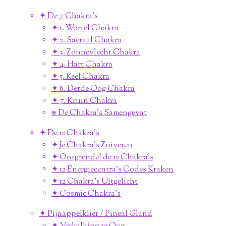
✦ De 7 Chakra's
✦ 1. Wortel Chakra
✦ 2. Sacraal Chakra
✦ 3. Zonnevlecht Chakra
✦ 4. Hart Chakra
✦ 5. Keel Chakra
✦ 6. Derde Oog Chakra
✦ 7. Kruin Chakra
⎈ De Chakra's Samengevat
✦ De 12 Chakra's
✦ Je Chakra's Zuiveren
✦ Ontgrendel de 12 Chakra's
✦ 12 Energiecentra's Codes Kraken
✦ 12 Chakra's Uitgelicht
✦ Cosmic Chakra's
✦ Pijnappelklier / Pineal Gland