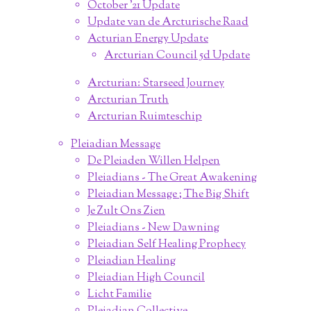
October '21 Update
Update van de Arcturische Raad
Acturian Energy Update
Arcturian Council 5d Update
Arcturian: Starseed Journey
Arcturian Truth
Arcturian Ruimteschip
Pleiadian Message
De Pleiaden Willen Helpen
Pleiadians - The Great Awakening
Pleiadian Message ; The Big Shift
Je Zult Ons Zien
Pleiadians - New Dawning
Pleiadian Self Healing Prophecy
Pleiadian Healing
Pleiadian High Council
Licht Familie