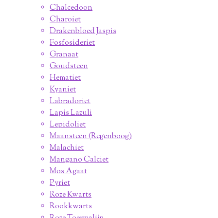
Chalcedoon
Charoiet
Drakenbloed Jaspis
Fosfosideriet
Granaat
Goudsteen
Hematiet
Kyaniet
Labradoriet
Lapis Lazuli
Lepidoliet
Maansteen (Regenboog)
Malachiet
Mangano Calciet
Mos Agaat
Pyriet
Roze Kwarts
Rookkwarts