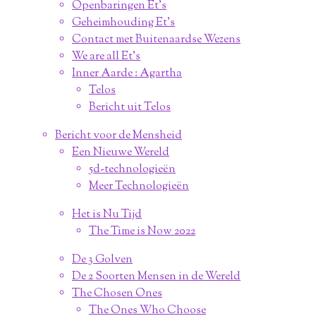
Openbaringen Et's
Geheimhouding Et's
Contact met Buitenaardse Wezens
We are all Et's
Inner Aarde : Agartha
Telos
Bericht uit Telos
Bericht voor de Mensheid
Een Nieuwe Wereld
5d-technologieën
Meer Technologieën
Het is Nu Tijd
The Time is Now 2022
De 3 Golven
De 2 Soorten Mensen in de Wereld
The Chosen Ones
The Ones Who Choose