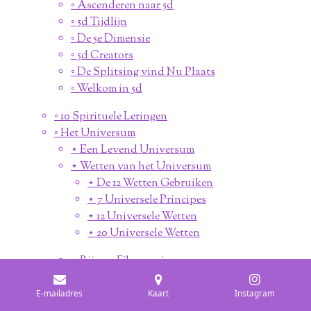
◦ Ascenderen naar 5d
◦ 5d Tijdlijn
◦ De 5e Dimensie
◦ 5d Creators
◦ De Splitsing vind Nu Plaats
◦ Welkom in 5d
◦ 10 Spirituele Leringen
◦ Het Universum
⋆ Een Levend Universum
⋆ Wetten van het Universum
⋆ De 12 Wetten Gebruiken
⋆ 7 Universele Principes
⋆ 12 Universele Wetten
⋆ 20 Universele Wetten
⋆ Rij van Fibonacci
◦ Maak jezelf los van 3d
E-mailadres
Kaart
Instagram
◦ Het Torus Veld