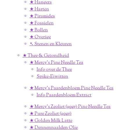
★ Hangers
★ Harten
★ Piramides
★ Fossielen
★ Bollen
★ Overige
➴ Stenen en Kleuren
★ Thee & Gezondheid
★ Mercy's Pine Needle Tea
Info over de Thee
Spike-Eiwitten
★ Mercy's Paardenbloem Pine Needle Tea
Info Paardenbloem Extract
★ Mercy's Zeoliet (90gr) Pine Needle Tea
★ Pure Zeoliet (90gr)
★ Golden Milk Latte
★ Dennennaalden Olie