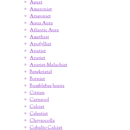
Agaat
Amazoniet
Aragoniet
Aqua Aura
Atlantic Aura
Amethist
Apofylliet
Apatiet
Azuriet
Azuriet-Malachiet
Bergkristal
Borniet
Bumblebee Jaspis
Citrien
Carneool
Calciet
Celestiet
Chrysocolla
Cobalto Calciet