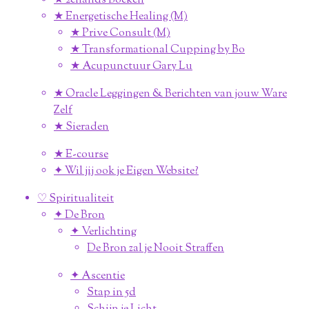
★ 2ehands Boeken
★ Energetische Healing (M)
★ Prive Consult (M)
★ Transformational Cupping by Bo
★ Acupunctuur Gary Lu
★ Oracle Leggingen & Berichten van jouw Ware
Zelf
★ Sieraden
★ E-course
✦ Wil jij ook je Eigen Website?
♡ Spiritualiteit
✦ De Bron
✦ Verlichting
De Bron zal je Nooit Straffen
✦ Ascentie
Stap in 5d