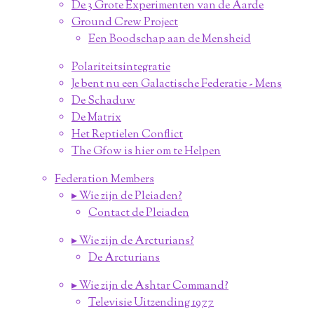
De 3 Grote Experimenten van de Aarde
Ground Crew Project
Een Boodschap aan de Mensheid
Polariteitsintegratie
Je bent nu een Galactische Federatie - Mens
De Schaduw
De Matrix
Het Reptielen Conflict
The Gfow is hier om te Helpen
Federation Members
▸ Wie zijn de Pleiaden?
Contact de Pleiaden
▸ Wie zijn de Arcturians?
De Arcturians
▸ Wie zijn de Ashtar Command?
Televisie Uitzending 1977