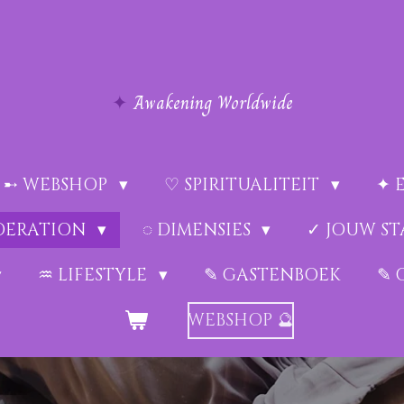
✦
Awakening Worldwide
➸ WEBSHOP
♡ SPIRITUALITEIT
✦ 
EDERATION
◌ DIMENSIES
✓ JOUW ST
♒︎ LIFESTYLE
✎ GASTENBOEK
✎ 
WEBSHOP 🔮