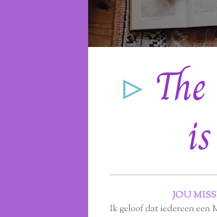
▹
The 
i
JOU MISSI
Ik geloof dat iedereen een M