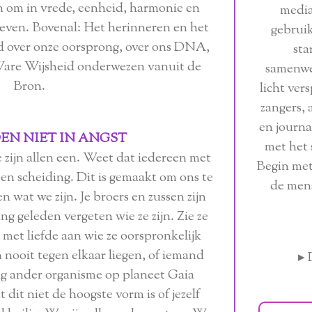
en om in vrede, eenheid, harmonie en
media
 leven. Bovenal: Het herinneren en het
gebruik
d over onze oorsprong, over ons DNA,
sta
are Wijsheid onderwezen vanuit de
samenwe
Bron.
licht ver
zangers, 
en journa
EN NIET IN ANGST
met het 
zijn allen een. Weet dat iedereen met
Begin met
een scheiding. Dit is gemaakt om ons te
de men
n wat we zijn. Je broers en zussen zijn
ang geleden vergeten wie ze zijn. Zie ze
r met liefde aan wie ze oorspronkelijk
n nooit tegen elkaar liegen, of iemand
▸ 
ig ander organisme op planeet Gaia
dit niet de hoogste vorm is of jezelf