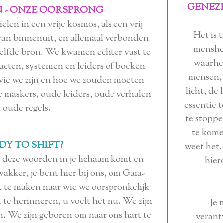
GENEZE
EN - ONZE OORSPRONG
ielen in een vrije kosmos, als een vrij
Het is 
 van binnenuit, en allemaal verbonden
menshei
ezelfde bron. We kwamen echter vast te
waarhei
tracten, systemen en leiders of boeken
mensen, i
 wie we zijn en hoe we zouden moeten
licht, de
e maskers, oude leiders, oude verhalen
essentie t
 oude regels.
te stoppe
te kome
DY TO SHIFT?
weet het
t deze woorden in je lichaam komt en
hier
akker, je bent hier bij ons, om Gaia-
 te maken naar wie we oorspronkelijk
 te herinneren, u voelt het nu. We zijn
Je 
n. We zijn geboren om naar ons hart te
verant