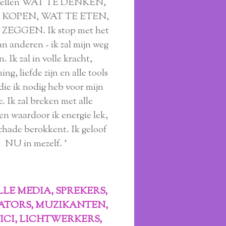
rtellen WAT TE DENKEN,
 KOPEN, WAT TE ETEN,
ZEGGEN. Ik stop met het
n anderen - ik zal mijn weg
n. Ik zal in volle kracht,
ng, liefde zijn en alle tools
 die ik nodig heb voor mijn
e. Ik zal breken met alle
n waardoor ik energie lek,
schade berokkent. Ik geloof
NU in mezelf. '
LE MEDIA, SPREKERS,
ATORS, MUZIKANTEN,
ICI, LICHTWERKERS,