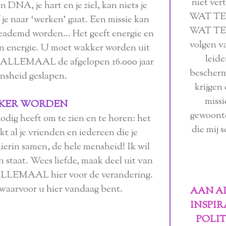
niet ve
en DNA, je hart en je ziel, kan niets je
WAT TE
f je naar ‘werken’ gaat. Een missie kan
WAT TE 
geademd worden… Het geeft energie en
volgen va
n energie. U moet wakker worden uit
leide
n ALLEMAAL de afgelopen 16.000 jaar
beschermi
ensheid geslapen.
krijgen
missi
KER WORDEN
gewoonte
nodig heeft om te zien en te horen: het
die mij 
t al je vrienden en iedereen die je
ierin samen, de hele mensheid! Ik wil
 in staat. Wees liefde, maak deel uit van
n ALLEMAAL hier voor de verandering.
 waarvoor u hier vandaag bent.
AAN AL
INSPIR
POLIT