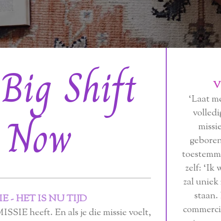
Big Shift
V
‘Laat me
volled
s Now
missi
geboren’
toestemmi
zelf: ‘Ik
zal uniek 
staan. 
E - HET IS NU TIJD
commerci
ISSIE heeft. En als je die missie voelt,