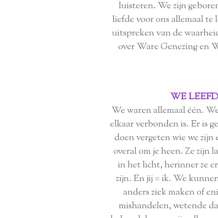
luisteren. We zijn gebor
liefde voor ons allemaal te
uitspreken van de waarhei
over Ware Genezing en W
WE LEEFD
We waren allemaal één. We 
elkaar verbonden is. Er is g
doen vergeten wie we zijn e
overal om je heen. Ze zijn l
in het licht, herinner ze e
zijn. En jij = ik. We kunne
anders ziek maken of en
mishandelen, wetende dat 