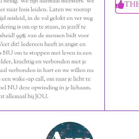
l heilig. We zijn allemaal meesters. We
THE
eer naar huis leiden. Laten we voorop
ijd misleid, in de val gelokt en ver weg
dering is om op te staan, in jezelf te
nsheid! 99% van de mensen bidt voor
eet dit! Iedereen heeft in angst en
es NU om te stoppen met leven in een
elder, krachtig en verbonden met je
maal verbonden in hart en we willen nu
 een wake-up call, om naar je licht te
 voel NU deze opwinding in je lichaam.
nt allemaal bij JOU.