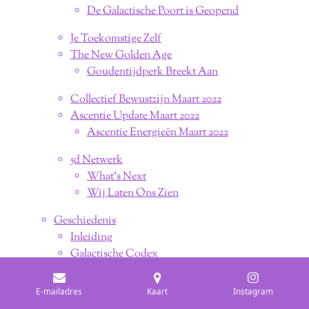
De Galactische Poort is Geopend
Je Toekomstige Zelf
The New Golden Age
Goudentijdperk Breekt Aan
Collectief Bewustzijn Maart 2022
Ascentie Update Maart 2022
Ascentie Energieën Maart 2022
5d Netwerk
What's Next
Wij Laten Ons Zien
Geschiedenis
Inleiding
Galactische Codex
Evolueren - Galactische Beschavingen
De 3 Grote Experimenten van de Aarde
E-mailadres
Kaart
Instagram
Ground Crew Project