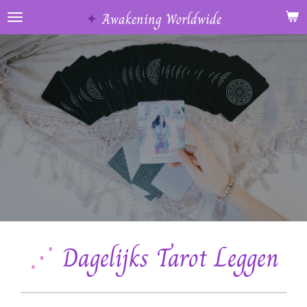
Ga
✦
Awakening Worldwide
direct
naar
de
hoofdinhoud
⋰
Dagelijks Tarot Leggen