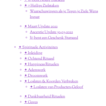
✦ Jij bent Nodig Starseed
✦ 7 Heilige Zielstaken
Waarschuwingen als je Tegen je Ziele Wens
Ingaat
✦ Maart Update 2022
Ascentie Update 30-03-2022
Jij bent een Geschenk Starseed
✦ Spirituele Activiteiten
✦ Inleiding
✦ Ochtend Ritueel
✦ Happiness Rituelen
✦ Ademwerk
✦ Droomwerk
✦ Loslaten & Koorden Verbreken
✦ Loslaten van Producten-Geloof
✦ Dankbaarheid Rituelen
✦ Gaves