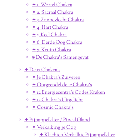
✦ 1. Wortel Chakra
✦ 2. Sacraal Chakra
✦ 3. Zonnevlecht Chakra
✦ 4. Hart Chakra
✦ 5. Keel Chakra
✦ 6. Derde Oog Chakra
✦ 7. Kruin Chakra
⎈ De Chakra's Samengevat
✦ De 12 Chakra's
✦ Je Chakra's Zuiveren
✦ Ontgrendel de 12 Chakra's
✦ 12 Energiecentra's Codes Kraken
✦ 12 Chakra's Uitgelicht
✦ Cosmic Chakra's
✦ Pijnappelklier / Pineal Gland
✦ Verkalking 3e Oog
✦ Klachten Verkalkte Pijnappelklier