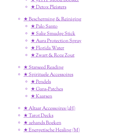
★ 5-HTP Mood Booster
★ Detox Pleisters
★ Bescherming & Reiniging
★ Palo Santo
★ Salie Smudge Stick
★ Aura Protection Spray
★ Florida Water
★ Zwart & Roze Zout
★ Starseed Reading
★ Spirituele Accessoires
★ Pendels
★ Gans-Patches
★ Kaarsen
★ Altaar Accessoires (2H)
★ Tarot Decks
★ 2ehands Boeken
★ Energetische Healing (M)