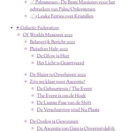
⋰ Palmstenen - De Beste Manieren voor het
gebruiken van Palm/Oplegstenen
⋰ 5 Leuke Feitjes over Kristallen
✴︎ Galactic Federation
Of Worlds Messages 2022
Belangrijk Bericht 2022
Pleiadian Help 2022
De Gfow is Hier
Het Licht is Gearriveerd
De Sluier is Opgeheven 2022
Zijn we klaar voor Ascentie?
De Gebeurtenis / The Event
The Event is om de Hoek
De Laatste Fase van de Shift
De Verschuiving vind Nu Plaats
De Oorlog is Gewonnen
De Ascentie van Gaia is Onvermijdelijk