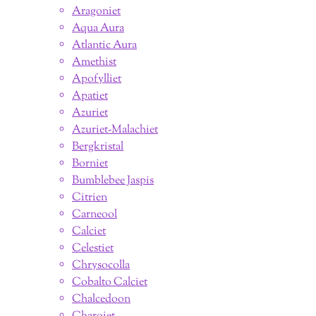
Aragoniet
Aqua Aura
Atlantic Aura
Amethist
Apofylliet
Apatiet
Azuriet
Azuriet-Malachiet
Bergkristal
Borniet
Bumblebee Jaspis
Citrien
Carneool
Calciet
Celestiet
Chrysocolla
Cobalto Calciet
Chalcedoon