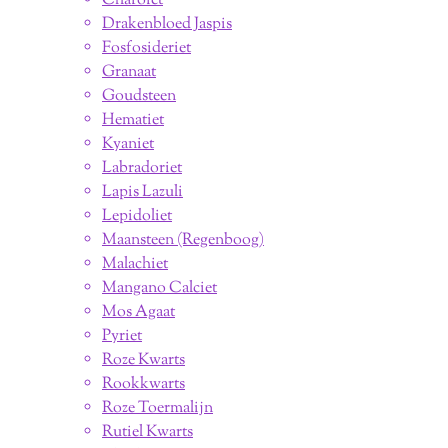
Charoiet
Drakenbloed Jaspis
Fosfosideriet
Granaat
Goudsteen
Hematiet
Kyaniet
Labradoriet
Lapis Lazuli
Lepidoliet
Maansteen (Regenboog)
Malachiet
Mangano Calciet
Mos Agaat
Pyriet
Roze Kwarts
Rookkwarts
Roze Toermalijn
Rutiel Kwarts