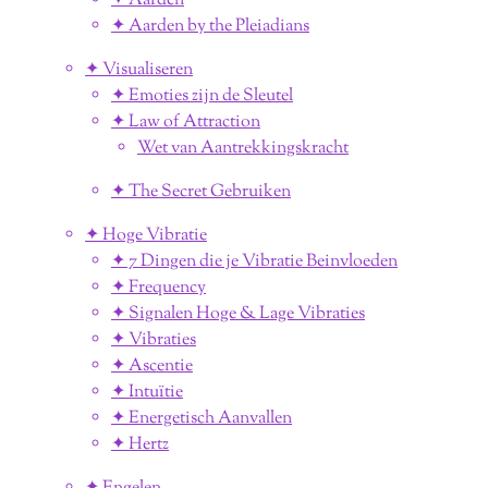
✦ Aarden
✦ Aarden by the Pleiadians
✦ Visualiseren
✦ Emoties zijn de Sleutel
✦ Law of Attraction
Wet van Aantrekkingskracht
✦ The Secret Gebruiken
✦ Hoge Vibratie
✦ 7 Dingen die je Vibratie Beinvloeden
✦ Frequency
✦ Signalen Hoge & Lage Vibraties
✦ Vibraties
✦ Ascentie
✦ Intuïtie
✦ Energetisch Aanvallen
✦ Hertz