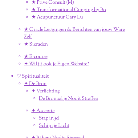
★ Prive Consult (M)
★ Transformational Cupping by Bo
★ Acupunctuur Gary Lu
★ Oracle Leggingen & Berichten van jouw Ware
Zelf
★ Sieraden
★ E-course
✦ Wil jij ook je Eigen Website?
♡ Spiritualiteit
✦ De Bron
✦ Verlichting
De Bron zal je Nooit Straffen
✦ Ascentie
Stap in 5d
Schijn je Licht