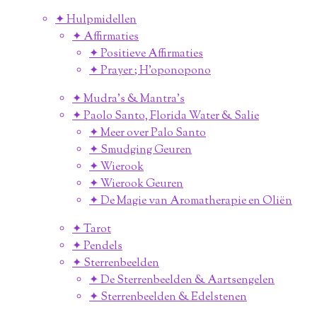
✦ Hulpmidellen
✦ Affirmaties
✦ Positieve Affirmaties
✦ Prayer ; H'oponopono
✦ Mudra's & Mantra's
✦ Paolo Santo, Florida Water & Salie
✦ Meer over Palo Santo
✦ Smudging Geuren
✦ Wierook
✦ Wierook Geuren
✦ De Magie van Aromatherapie en Oliën
✦ Tarot
✦ Pendels
✦ Sterrenbeelden
✦ De Sterrenbeelden & Aartsengelen
✦ Sterrenbeelden & Edelstenen