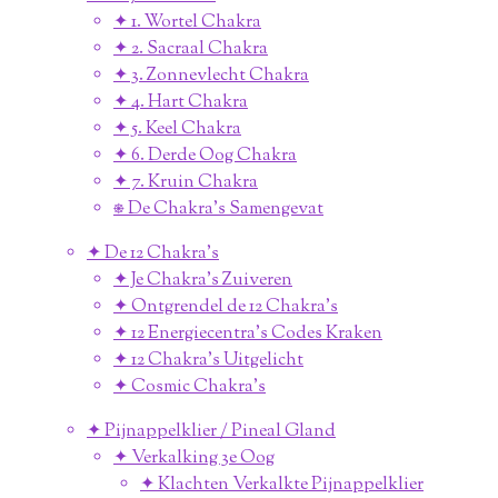
✦ 1. Wortel Chakra
✦ 2. Sacraal Chakra
✦ 3. Zonnevlecht Chakra
✦ 4. Hart Chakra
✦ 5. Keel Chakra
✦ 6. Derde Oog Chakra
✦ 7. Kruin Chakra
⎈ De Chakra's Samengevat
✦ De 12 Chakra's
✦ Je Chakra's Zuiveren
✦ Ontgrendel de 12 Chakra's
✦ 12 Energiecentra's Codes Kraken
✦ 12 Chakra's Uitgelicht
✦ Cosmic Chakra's
✦ Pijnappelklier / Pineal Gland
✦ Verkalking 3e Oog
✦ Klachten Verkalkte Pijnappelklier