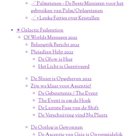
⋰ Palmstenen - De Beste Manieren voor het
gebruiken van Palm/Oplegstenen
⋰ 5 Leuke Feitjes over Kristallen
✴︎ Galactic Federation
Of Worlds Messages 2022
Belangrijk Bericht 2022
Pleiadian Help 2022
De Gfow is Hier
Het Licht is Gearriveerd
De Sluier is Opgeheven 2022
Zijn we klaar voor Ascentie?
De Gebeurtenis / The Event
The Event is om de Hoek
De Laatste Fase van de Shift
De Verschuiving vind Nu Plaats
De Oorlog is Gewonnen
De Ascentie van Gaia is Onvermijdelijk