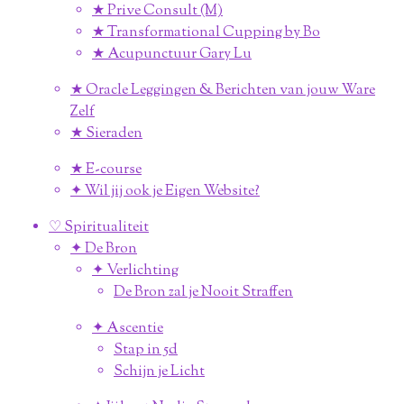
★ Prive Consult (M)
★ Transformational Cupping by Bo
★ Acupunctuur Gary Lu
★ Oracle Leggingen & Berichten van jouw Ware
Zelf
★ Sieraden
★ E-course
✦ Wil jij ook je Eigen Website?
♡ Spiritualiteit
✦ De Bron
✦ Verlichting
De Bron zal je Nooit Straffen
✦ Ascentie
Stap in 5d
Schijn je Licht