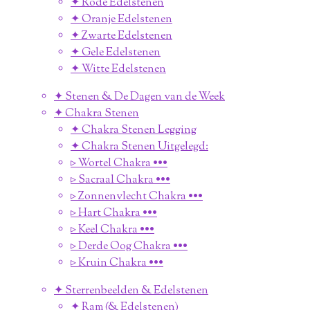
✦ Rode Edelstenen
✦ Oranje Edelstenen
✦ Zwarte Edelstenen
✦ Gele Edelstenen
✦ Witte Edelstenen
✦ Stenen & De Dagen van de Week
✦ Chakra Stenen
✦ Chakra Stenen Legging
✦ Chakra Stenen Uitgelegd:
▹ Wortel Chakra •••
▹ Sacraal Chakra •••
▹ Zonnenvlecht Chakra •••
▹ Hart Chakra •••
▹ Keel Chakra •••
▹ Derde Oog Chakra •••
▹ Kruin Chakra •••
✦ Sterrenbeelden & Edelstenen
✦ Ram (& Edelstenen)