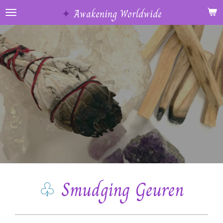
Ga
✦
Awakening Worldwide
direct
naar
de
hoofdinhoud
♧
Smudging Geuren