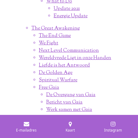
What to Do
Update 2021
Energie Update
The Great Awakening
The End Game
We Fight
Next Level Communication
Wereldvrede Ligt in onze Handen
Liefde is het Antwoord
De Golden Age
Spiritual Warfare
Free Gaia
De Overgang van Gaia
Bericht van Gaia
Werk samen met Gaia
We Are Not Alone
Openbaringen Et's
E-mailadres
Kaart
Instagram
Geheimhouding Et's