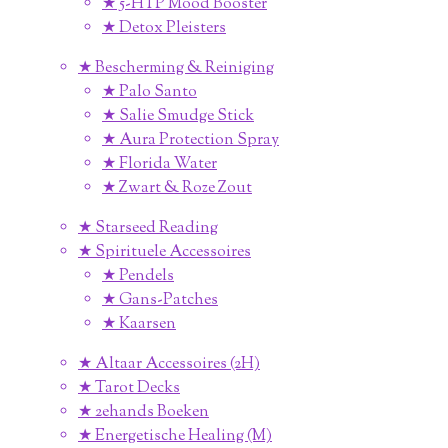
★ 5-HTP Mood Booster
★ Detox Pleisters
★ Bescherming & Reiniging
★ Palo Santo
★ Salie Smudge Stick
★ Aura Protection Spray
★ Florida Water
★ Zwart & Roze Zout
★ Starseed Reading
★ Spirituele Accessoires
★ Pendels
★ Gans-Patches
★ Kaarsen
★ Altaar Accessoires (2H)
★ Tarot Decks
★ 2ehands Boeken
★ Energetische Healing (M)