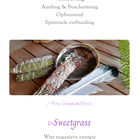
Aarding & Bescherming
Opbeurend
Spirituele verbinding
⋰ Foto Unsplash (Free)
▹
Sweetgrass
Wist negatieve energie