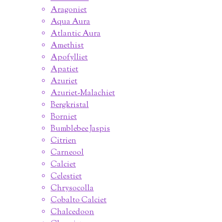
Aragoniet
Aqua Aura
Atlantic Aura
Amethist
Apofylliet
Apatiet
Azuriet
Azuriet-Malachiet
Bergkristal
Borniet
Bumblebee Jaspis
Citrien
Carneool
Calciet
Celestiet
Chrysocolla
Cobalto Calciet
Chalcedoon