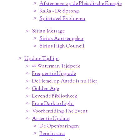
Afstemmen op de Pleiadische Energie
KaRa - De Sprong
Spiritueel Evolueren
Sirian Message
Sirius Aartsengelen
Sirius High Council
Update Tijdlijn
♒︎ Waterman Tijdperk
Frequentie Upgrade
De Hemel op Aarde is nu Hier
Golden Age
Levende Bibliotheek
From Dark to Light
Voorbereiding The Event
Ascentie Update
De Openbaringen
Bericht 2021