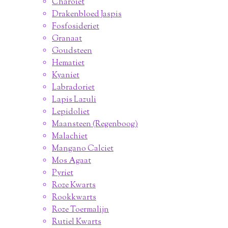
Charoiet
Drakenbloed Jaspis
Fosfosideriet
Granaat
Goudsteen
Hematiet
Kyaniet
Labradoriet
Lapis Lazuli
Lepidoliet
Maansteen (Regenboog)
Malachiet
Mangano Calciet
Mos Agaat
Pyriet
Roze Kwarts
Rookkwarts
Roze Toermalijn
Rutiel Kwarts