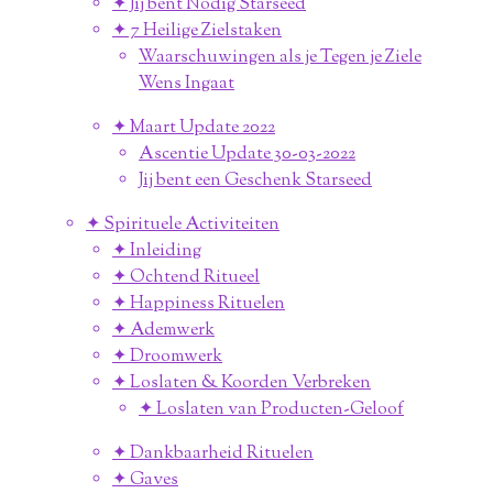
✦ Jij bent Nodig Starseed
✦ 7 Heilige Zielstaken
Waarschuwingen als je Tegen je Ziele
Wens Ingaat
✦ Maart Update 2022
Ascentie Update 30-03-2022
Jij bent een Geschenk Starseed
✦ Spirituele Activiteiten
✦ Inleiding
✦ Ochtend Ritueel
✦ Happiness Rituelen
✦ Ademwerk
✦ Droomwerk
✦ Loslaten & Koorden Verbreken
✦ Loslaten van Producten-Geloof
✦ Dankbaarheid Rituelen
✦ Gaves