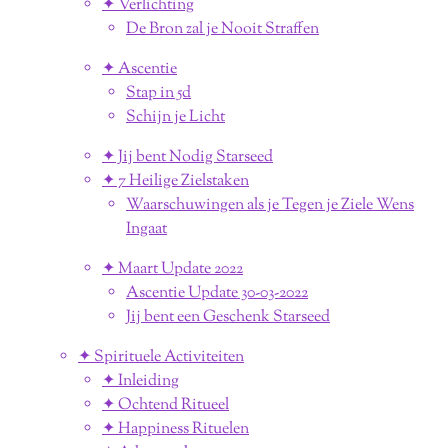
✦ Verlichting
De Bron zal je Nooit Straffen
✦ Ascentie
Stap in 5d
Schijn je Licht
✦ Jij bent Nodig Starseed
✦ 7 Heilige Zielstaken
Waarschuwingen als je Tegen je Ziele Wens
Ingaat
✦ Maart Update 2022
Ascentie Update 30-03-2022
Jij bent een Geschenk Starseed
✦ Spirituele Activiteiten
✦ Inleiding
✦ Ochtend Ritueel
✦ Happiness Rituelen