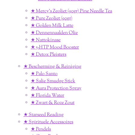
★ Mercy's Zeoliet (90gr) Pine Needle Tea
★ Pure Zeoliet (90gr)
★ Golden Milk Latte
★ Dennennaalden Olie
★ Nattokinase
★ 5-HTP Mood Booster
★ Detox Pleisters
★ Bescherming & Reiniging
★ Palo Santo
★ Salie Smudge Stick
★ Aura Protection Spray
★ Florida Water
★ Zwart & Roze Zout
★ Starseed Reading
★ Spirituele Accessoires
★ Pendels