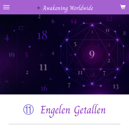
Ga
✦
Awakening Worldwide
direct
naar
de
hoofdinhoud
⑪
Engelen Getallen