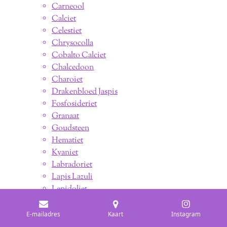
Carneool
Calciet
Celestiet
Chrysocolla
Cobalto Calciet
Chalcedoon
Charoiet
Drakenbloed Jaspis
Fosfosideriet
Granaat
Goudsteen
Hematiet
Kyaniet
Labradoriet
Lapis Lazuli
Lepidoliet
Maansteen (Regenboog)
Malachiet
E-mailadres
Kaart
Instagram
Mangano Calciet