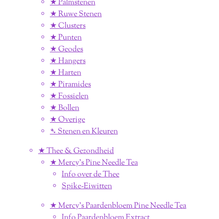
★ Palmstenen
★ Ruwe Stenen
★ Clusters
★ Punten
★ Geodes
★ Hangers
★ Harten
★ Piramides
★ Fossielen
★ Bollen
★ Overige
➴ Stenen en Kleuren
★ Thee & Gezondheid
★ Mercy's Pine Needle Tea
Info over de Thee
Spike-Eiwitten
★ Mercy's Paardenbloem Pine Needle Tea
Info Paardenbloem Extract