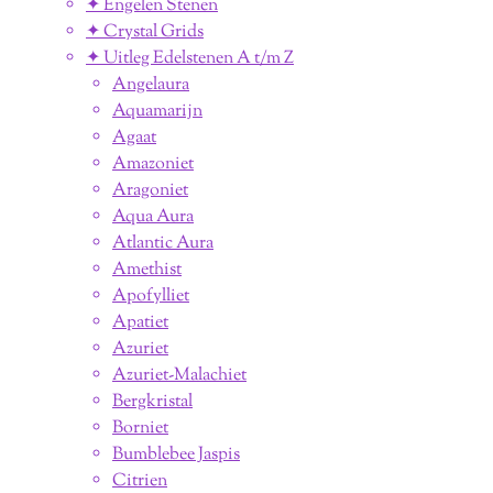
✦ Engelen Stenen
✦ Crystal Grids
✦ Uitleg Edelstenen A t/m Z
Angelaura
Aquamarijn
Agaat
Amazoniet
Aragoniet
Aqua Aura
Atlantic Aura
Amethist
Apofylliet
Apatiet
Azuriet
Azuriet-Malachiet
Bergkristal
Borniet
Bumblebee Jaspis
Citrien