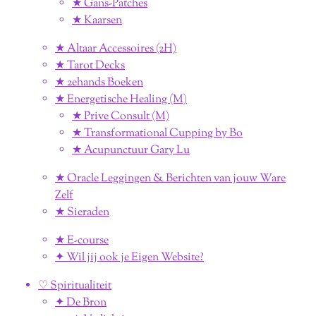
★ Gans-Patches
★ Kaarsen
★ Altaar Accessoires (2H)
★ Tarot Decks
★ 2ehands Boeken
★ Energetische Healing (M)
★ Prive Consult (M)
★ Transformational Cupping by Bo
★ Acupunctuur Gary Lu
★ Oracle Leggingen & Berichten van jouw Ware
Zelf
★ Sieraden
★ E-course
✦ Wil jij ook je Eigen Website?
♡ Spiritualiteit
✦ De Bron