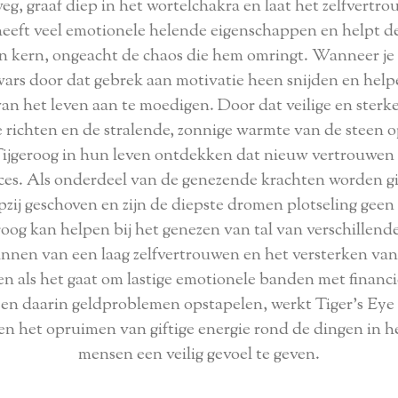
eg, graaf diep in het wortelchakra en laat het zelfvertro
 heeft veel emotionele helende eigenschappen en helpt de
jn kern, ongeacht de chaos die hem omringt. Wanneer je 
ars door dat gebrek aan motivatie heen snijden en help
van het leven aan te moedigen. Door dat veilige en ster
te richten en de stralende, zonnige warmte van de stee
Tijgeroog in hun leven ontdekken dat nieuw vertrouwen
cces. Als onderdeel van de genezende krachten worden g
zij geschoven en zijn de diepste dromen plotseling gee
roog kan helpen bij het genezen van tal van verschillende 
innen van een laag zelfvertrouwen en het versterken van 
n als het gaat om lastige emotionele banden met financ
en daarin geldproblemen opstapelen, werkt Tiger's Eye 
n het opruimen van giftige energie rond de dingen in h
mensen een veilig gevoel te geven.