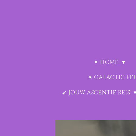
Ga
direct
naar
de
hoofdinhoud
✦ HOME
✴︎ GALACTIC F
➹ JOUW ASCENTIE REIS