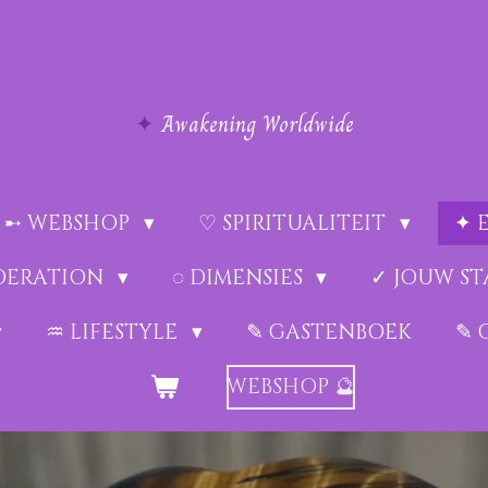
✦
Awakening Worldwide
➸ WEBSHOP
♡ SPIRITUALITEIT
✦ 
EDERATION
◌ DIMENSIES
✓ JOUW ST
♒︎ LIFESTYLE
✎ GASTENBOEK
✎ 
WEBSHOP 🔮