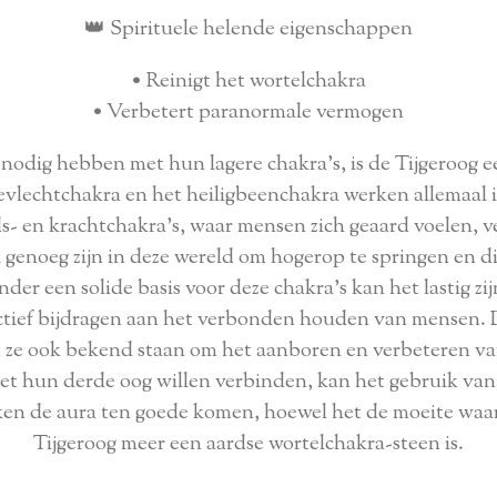
👑 Spirituele helende eigenschappen
• Reinigt het wortelchakra
• Verbetert paranormale vermogen
odig hebben met hun lagere chakra's, is de Tijgeroog e
evlechtchakra en het heiligbeenchakra werken allemaal 
eids- en krachtchakra's, waar mensen zich geaard voelen, 
 genoeg zijn in deze wereld om hogerop te springen en di
er een solide basis voor deze chakra's kan het lastig zij
ctief bijdragen aan het verbonden houden van mensen. De
t ze ook bekend staan om het aanboren en verbeteren v
et hun derde oog willen verbinden, kan het gebruik van d
jken de aura ten goede komen, hoewel het de moeite waa
Tijgeroog meer een aardse wortelchakra-steen is.