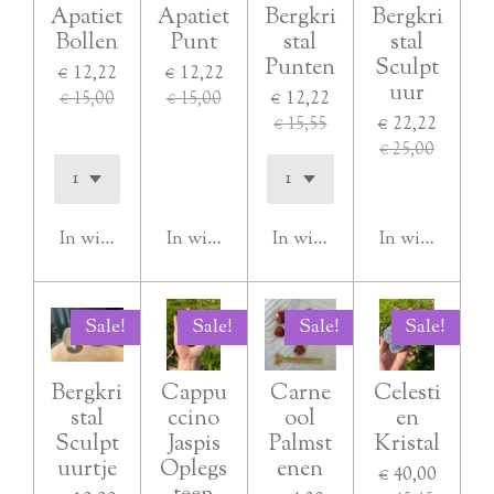
Apatiet
Apatiet
Bergkri
Bergkri
Bollen
Punt
stal
stal
Punten
Sculpt
€ 12,22
€ 12,22
uur
€ 12,22
€ 15,00
€ 15,00
€ 22,22
€ 15,55
€ 25,00
In winkelwagen
In winkelwagen
In winkelwagen
In winkelwag
Sale!
Sale!
Sale!
Sale!
Bergkri
Cappu
Carne
Celesti
stal
ccino
ool
en
Sculpt
Jaspis
Palmst
Kristal
uurtje
Oplegs
enen
€ 40,00