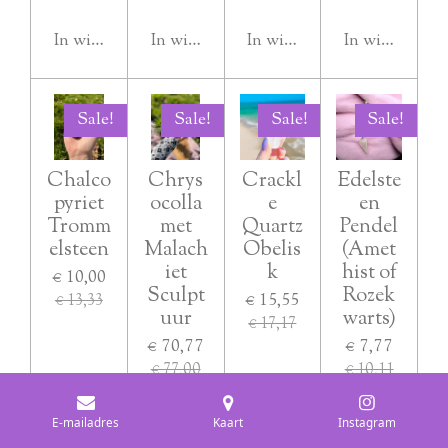
In winkelwagen
In winkelwagen
In winkelwagen
In winkelwag
Sale!
Sale!
Sale!
Sale!
Chalco
Chrys
Crackl
Edelste
pyriet
ocolla
e
en
Tromm
met
Quartz
Pendel
elsteen
Malach
Obelis
(Amet
iet
k
hist of
€ 10,00
Sculpt
Rozek
€ 15,55
€ 13,33
uur
warts)
€ 17,17
€ 70,77
€ 7,77
€ 77,00
€ 10,11
E-mailadres
Kaart
Instagram