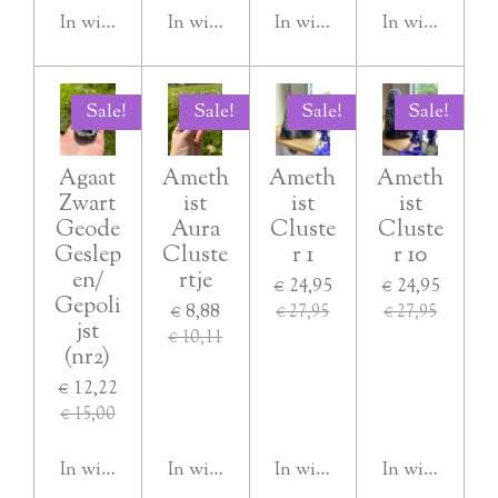
In winkelwagen
In winkelwagen
In winkelwagen
In winkelwag
Sale!
Sale!
Sale!
Sale!
Agaat
Ameth
Ameth
Ameth
Zwart
ist
ist
ist
Geode
Aura
Cluste
Cluste
Geslep
Cluste
r 1
r 10
en/
rtje
€ 24,95
€ 24,95
Gepoli
€ 8,88
€ 27,95
€ 27,95
jst
€ 10,11
(nr2)
€ 12,22
€ 15,00
In winkelwagen
In winkelwagen
In winkelwagen
In winkelwag