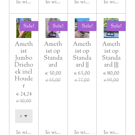
In winkelwagen
In winkelwagen
In winkelwagen
In winkelwag
Sale!
Sale!
Sale!
Sale!
Ameth
Ameth
Ameth
Ameth
ist
ist op
ist op
ist op
Jumbo
Standa
Standa
Standa
Drieho
ard
ard ||
ard |||
ek incl
€ 50,00
€ 65,00
€ 80,00
Houde
€ 55,00
€ 77,00
€ 99,00
r
€ 24,24
€ 30,00
In winkelwagen
In winkelwagen
In winkelwagen
In winkelwag