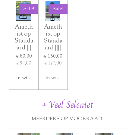
Sale!
Sale!
Ameth
Ameth
ist op
ist op
Standa
Standa
ard |||
ard ||||
€ 80,00
€ 150,00
€ 99,00
€ 177,00
In winkelwagen
In winkelwagen
+ Veel Seleniet
MEERDERE OP VOORRAAD