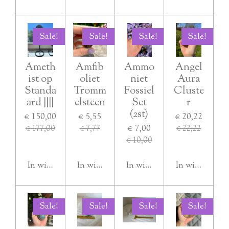
Sale!
Sale!
Sale!
Sale!
Ameth
Amfib
Ammo
Angel
ist op
oliet
niet
Aura
Standa
Tromm
Fossiel
Cluste
ard ||||
elsteen
Set
r
(2st)
€ 150,00
€ 5,55
€ 20,22
€ 7,00
€ 177,00
€ 7,77
€ 22,22
€ 10,00
In winkelwagen
In winkelwagen
In winkelwagen
In winkelwag
Sale!
Sale!
Sale!
Sale!