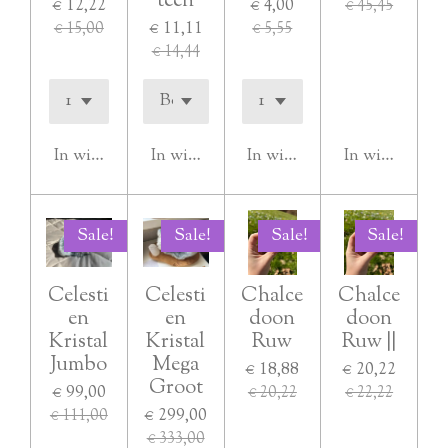
teen
€ 12,22
€ 4,00
€ 45,45
€ 11,11
€ 15,00
€ 5,55
€ 14,44
In winkelwagen
In winkelwagen
In winkelwagen
In winkelwag
Sale!
Sale!
Sale!
Sale!
Celesti
Celesti
Chalce
Chalce
en
en
doon
doon
Kristal
Kristal
Ruw
Ruw ||
Jumbo
Mega
€ 18,88
€ 20,22
Groot
€ 99,00
€ 20,22
€ 22,22
€ 299,00
€ 111,00
€ 333,00