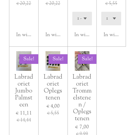
€ 20,22
€ 20,22
€ 5,55
In winkelwagen
In winkelwagen
In winkelwagen
In winkelwag
Sale!
Sale!
Sale!
Labrad
Labrad
Labrad
oriet
oriet
oriet
Jumbo
Oplegs
Tromm
Palmst
tenen
elstene
een
n /
€ 4,00
Oplegs
€ 11,11
€ 5,55
tenen
€ 14,44
€ 7,00
€ 9,99