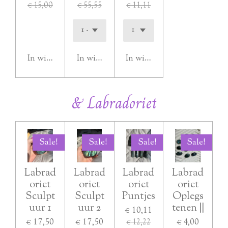
€ 15,00
€ 55,55
€ 11,11
In winkelwagen
In winkelwagen
In winkelwagen
& Labradoriet
Sale!
Sale!
Sale!
Sale!
Labrad
Labrad
Labrad
Labrad
oriet
oriet
oriet
oriet
Sculpt
Sculpt
Puntjes
Oplegs
uur 1
uur 2
tenen ||
€ 10,11
€ 17,50
€ 17,50
€ 4,00
€ 12,22