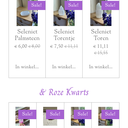
Sale!
Sale!
Sale!
Seleniet
Seleniet
Seleniet
Palmsteen
Torentje
Toren
€ 6,00
€ 7,50
€ 11,11
€ 8,00
€ 11,11
€ 15,55
In winkelwagen
In winkelwagen
In winkelwagen
& Roze Kwarts
Sale!
Sale!
Sale!
Sale!