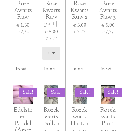
Roze
Roze
Roze
Roze
Kwarts
Kwarts
Kwarts
Kwarts
Ruw
Ruw
Ruw 2
Ruw 3
part ||
€ 1,50
€ 5,00
€ 5,00
€ 5,00
€ 2,22
€ 7,77
€ 7,77
€ 7,77
In winkelwagen
In winkelwagen
In winkelwagen
In winkelwag
Sale!
Sale!
Sale!
Sale!
Edelste
Rozek
Rozek
Rozek
en
warts
warts
warts
Pendel
Bollen
Harten
Punt
(Amet