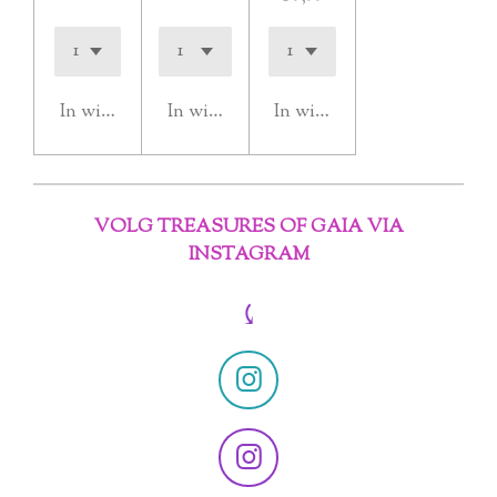
In winkelwagen
In winkelwagen
In winkelwagen
VOLG TREASURES OF GAIA VIA
INSTAGRAM
⤹
I
n
s
I
t