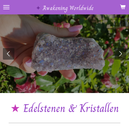
Ga
✦
Awakening Worldwide
direct
naar
de
hoofdinhoud
★
Edelstenen & Kristallen