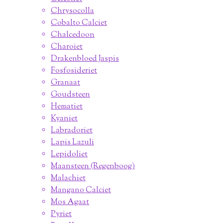
Chrysocolla
Cobalto Calciet
Chalcedoon
Charoiet
Drakenbloed Jaspis
Fosfosideriet
Granaat
Goudsteen
Hematiet
Kyaniet
Labradoriet
Lapis Lazuli
Lepidoliet
Maansteen (Regenboog)
Malachiet
Mangano Calciet
Mos Agaat
Pyriet