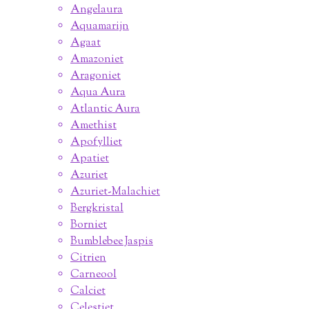
Angelaura
Aquamarijn
Agaat
Amazoniet
Aragoniet
Aqua Aura
Atlantic Aura
Amethist
Apofylliet
Apatiet
Azuriet
Azuriet-Malachiet
Bergkristal
Borniet
Bumblebee Jaspis
Citrien
Carneool
Calciet
Celestiet