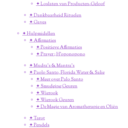
✦ Loslaten van Producten-Geloof
✦ Dankbaarheid Rituelen
✦ Gaves
✦ Hulpmidellen
✦ Affirmaties
✦ Positieve Affirmaties
✦ Prayer ; H'oponopono
✦ Mudra's & Mantra's
✦ Paolo Santo, Florida Water & Salie
✦ Meer over Palo Santo
✦ Smudging Geuren
✦ Wierook
✦ Wierook Geuren
✦ De Magie van Aromatherapie en Oliën
✦ Tarot
✦ Pendels