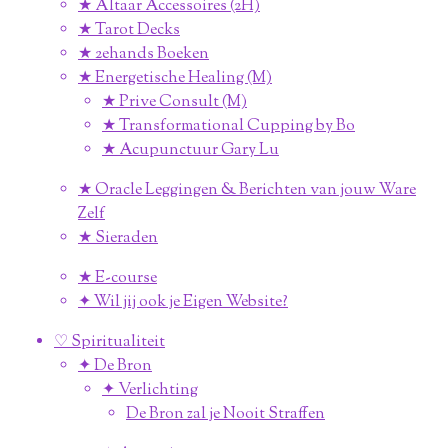
★ Altaar Accessoires (2H)
★ Tarot Decks
★ 2ehands Boeken
★ Energetische Healing (M)
★ Prive Consult (M)
★ Transformational Cupping by Bo
★ Acupunctuur Gary Lu
★ Oracle Leggingen & Berichten van jouw Ware
Zelf
★ Sieraden
★ E-course
✦ Wil jij ook je Eigen Website?
♡ Spiritualiteit
✦ De Bron
✦ Verlichting
De Bron zal je Nooit Straffen