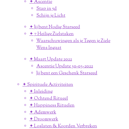
✦ Ascentie
Stap in 5d
Schijn je Licht
✦ Jij bent Nodig Starseed
✦ 7 Heilige Zielstaken
Waarschuwingen als je Tegen je Ziele
Wens Ingaat
✦ Maart Update 2022
Ascentie Update 30-03-2022
Jij bent een Geschenk Starseed
✦ Spirituele Activiteiten
✦ Inleiding
✦ Ochtend Ritueel
✦ Happiness Rituelen
✦ Ademwerk
✦ Droomwerk
✦ Loslaten & Koorden Verbreken