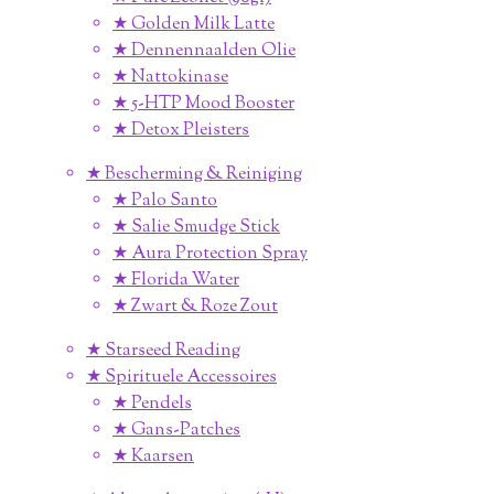
★ Golden Milk Latte
★ Dennennaalden Olie
★ Nattokinase
★ 5-HTP Mood Booster
★ Detox Pleisters
★ Bescherming & Reiniging
★ Palo Santo
★ Salie Smudge Stick
★ Aura Protection Spray
★ Florida Water
★ Zwart & Roze Zout
★ Starseed Reading
★ Spirituele Accessoires
★ Pendels
★ Gans-Patches
★ Kaarsen