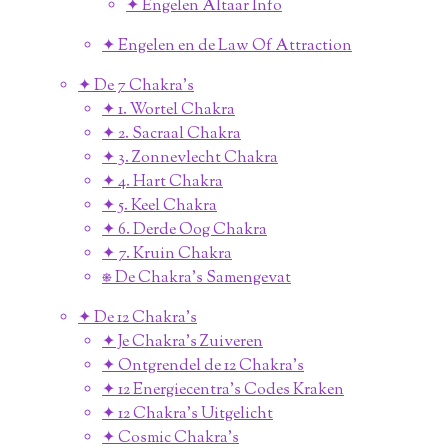
✦ Engelen Altaar Info
✦ Engelen en de Law Of Attraction
✦ De 7 Chakra's
✦ 1. Wortel Chakra
✦ 2. Sacraal Chakra
✦ 3. Zonnevlecht Chakra
✦ 4. Hart Chakra
✦ 5. Keel Chakra
✦ 6. Derde Oog Chakra
✦ 7. Kruin Chakra
⎈ De Chakra's Samengevat
✦ De 12 Chakra's
✦ Je Chakra's Zuiveren
✦ Ontgrendel de 12 Chakra's
✦ 12 Energiecentra's Codes Kraken
✦ 12 Chakra's Uitgelicht
✦ Cosmic Chakra's