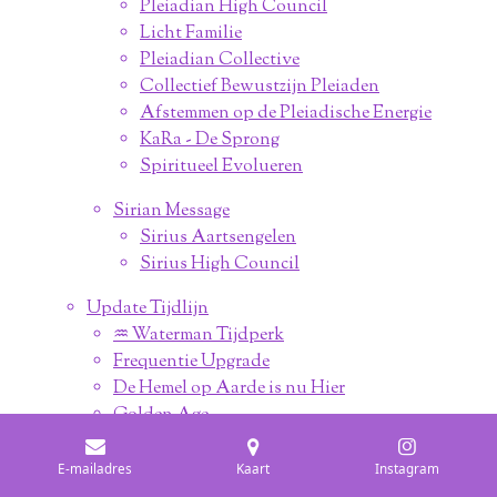
Pleiadian High Council
Licht Familie
Pleiadian Collective
Collectief Bewustzijn Pleiaden
Afstemmen op de Pleiadische Energie
KaRa - De Sprong
Spiritueel Evolueren
Sirian Message
Sirius Aartsengelen
Sirius High Council
Update Tijdlijn
♒︎ Waterman Tijdperk
Frequentie Upgrade
De Hemel op Aarde is nu Hier
Golden Age
Levende Bibliotheek
From Dark to Light
E-mailadres
Kaart
Instagram
Voorbereiding The Event