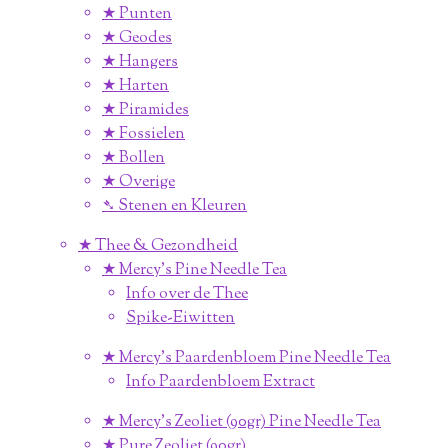
★ Punten
★ Geodes
★ Hangers
★ Harten
★ Piramides
★ Fossielen
★ Bollen
★ Overige
➴ Stenen en Kleuren
★ Thee & Gezondheid
★ Mercy's Pine Needle Tea
Info over de Thee
Spike-Eiwitten
★ Mercy's Paardenbloem Pine Needle Tea
Info Paardenbloem Extract
★ Mercy's Zeoliet (90gr) Pine Needle Tea
★ Pure Zeoliet (90gr)