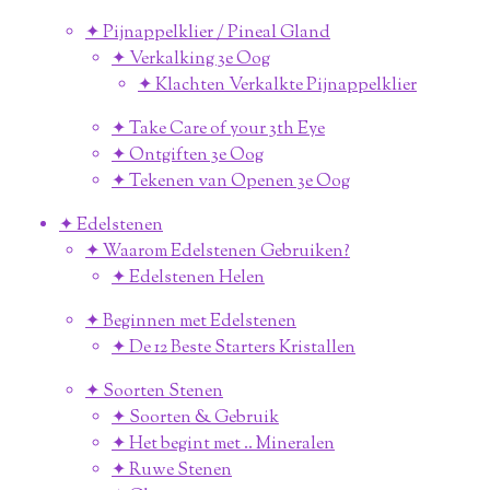
✦ Pijnappelklier / Pineal Gland
✦ Verkalking 3e Oog
✦ Klachten Verkalkte Pijnappelklier
✦ Take Care of your 3th Eye
✦ Ontgiften 3e Oog
✦ Tekenen van Openen 3e Oog
✦ Edelstenen
✦ Waarom Edelstenen Gebruiken?
✦ Edelstenen Helen
✦ Beginnen met Edelstenen
✦ De 12 Beste Starters Kristallen
✦ Soorten Stenen
✦ Soorten & Gebruik
✦ Het begint met .. Mineralen
✦ Ruwe Stenen