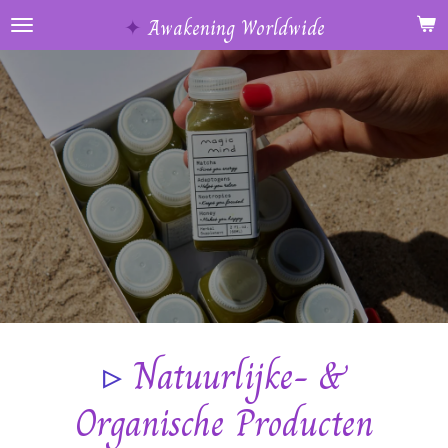
Ga
✦
Awakening Worldwide
direct
naar
de
hoofdinhoud
▹
Natuurlijke- &
Organische Producten