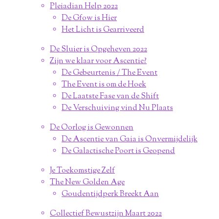
Pleiadian Help 2022
De Gfow is Hier
Het Licht is Gearriveerd
De Sluier is Opgeheven 2022
Zijn we klaar voor Ascentie?
De Gebeurtenis / The Event
The Event is om de Hoek
De Laatste Fase van de Shift
De Verschuiving vind Nu Plaats
De Oorlog is Gewonnen
De Ascentie van Gaia is Onvermijdelijk
De Galactische Poort is Geopend
Je Toekomstige Zelf
The New Golden Age
Goudentijdperk Breekt Aan
Collectief Bewustzijn Maart 2022