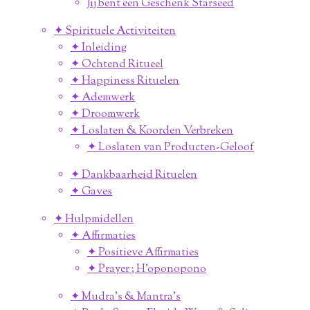
Jij bent een Geschenk Starseed
✦ Spirituele Activiteiten
✦ Inleiding
✦ Ochtend Ritueel
✦ Happiness Rituelen
✦ Ademwerk
✦ Droomwerk
✦ Loslaten & Koorden Verbreken
✦ Loslaten van Producten-Geloof
✦ Dankbaarheid Rituelen
✦ Gaves
✦ Hulpmidellen
✦ Affirmaties
✦ Positieve Affirmaties
✦ Prayer ; H'oponopono
✦ Mudra's & Mantra's