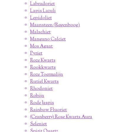
Labradoriet
Lapis Lazuli
Lepidoliet
Maansteen (Regenboog)
Malachiet
Mangano Calciet
Mos Agaat
Pyriet
Roze Kwarts
Rookkwarts
Roze Toermalijn
Rutiel Kwarts
Rhodoniet
Robijn
Rode Jaspis
Rainbow Fluoriet
(Cranberry) Rose Kwarts Aura
Seleniet
Spirit Quartz