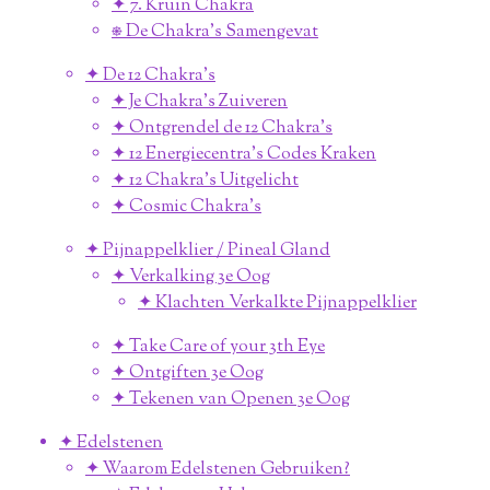
✦ 7. Kruin Chakra
⎈ De Chakra's Samengevat
✦ De 12 Chakra's
✦ Je Chakra's Zuiveren
✦ Ontgrendel de 12 Chakra's
✦ 12 Energiecentra's Codes Kraken
✦ 12 Chakra's Uitgelicht
✦ Cosmic Chakra's
✦ Pijnappelklier / Pineal Gland
✦ Verkalking 3e Oog
✦ Klachten Verkalkte Pijnappelklier
✦ Take Care of your 3th Eye
✦ Ontgiften 3e Oog
✦ Tekenen van Openen 3e Oog
✦ Edelstenen
✦ Waarom Edelstenen Gebruiken?