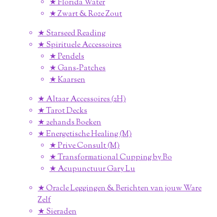
★ Florida Water
★ Zwart & Roze Zout
★ Starseed Reading
★ Spirituele Accessoires
★ Pendels
★ Gans-Patches
★ Kaarsen
★ Altaar Accessoires (2H)
★ Tarot Decks
★ 2ehands Boeken
★ Energetische Healing (M)
★ Prive Consult (M)
★ Transformational Cupping by Bo
★ Acupunctuur Gary Lu
★ Oracle Leggingen & Berichten van jouw Ware
Zelf
★ Sieraden