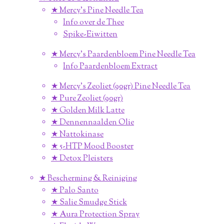
★ Mercy's Pine Needle Tea
Info over de Thee
Spike-Eiwitten
★ Mercy's Paardenbloem Pine Needle Tea
Info Paardenbloem Extract
★ Mercy's Zeoliet (90gr) Pine Needle Tea
★ Pure Zeoliet (90gr)
★ Golden Milk Latte
★ Dennennaalden Olie
★ Nattokinase
★ 5-HTP Mood Booster
★ Detox Pleisters
★ Bescherming & Reiniging
★ Palo Santo
★ Salie Smudge Stick
★ Aura Protection Spray