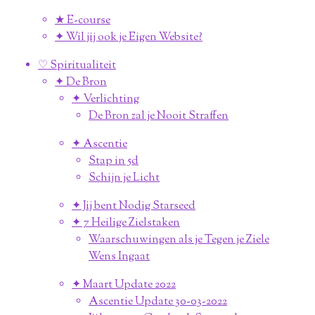
★ E-course
✦ Wil jij ook je Eigen Website?
♡ Spiritualiteit
✦ De Bron
✦ Verlichting
De Bron zal je Nooit Straffen
✦ Ascentie
Stap in 5d
Schijn je Licht
✦ Jij bent Nodig Starseed
✦ 7 Heilige Zielstaken
Waarschuwingen als je Tegen je Ziele
Wens Ingaat
✦ Maart Update 2022
Ascentie Update 30-03-2022