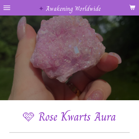
Ga
✦
Awakening Worldwide
direct
naar
de
hoofdinhoud
🩷 Rose Kwarts Aura