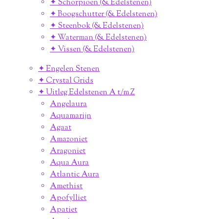
✦ Schorpioen (& Edelstenen)
✦ Boogschutter (& Edelstenen)
✦ Steenbok (& Edelstenen)
✦ Waterman (& Edelstenen)
✦ Vissen (& Edelstenen)
✦ Engelen Stenen
✦ Crystal Grids
✦ Uitleg Edelstenen A t/m Z
Angelaura
Aquamarijn
Agaat
Amazoniet
Aragoniet
Aqua Aura
Atlantic Aura
Amethist
Apofylliet
Apatiet