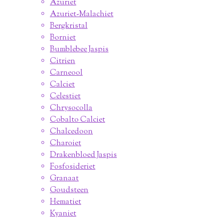
Azuriet
Azuriet-Malachiet
Bergkristal
Borniet
Bumblebee Jaspis
Citrien
Carneool
Calciet
Celestiet
Chrysocolla
Cobalto Calciet
Chalcedoon
Charoiet
Drakenbloed Jaspis
Fosfosideriet
Granaat
Goudsteen
Hematiet
Kyaniet