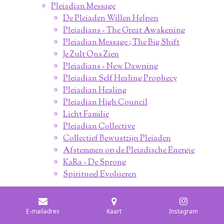
Pleiadian Message
De Pleiaden Willen Helpen
Pleiadians - The Great Awakening
Pleiadian Message ; The Big Shift
Je Zult Ons Zien
Pleiadians - New Dawning
Pleiadian Self Healing Prophecy
Pleiadian Healing
Pleiadian High Council
Licht Familie
Pleiadian Collective
Collectief Bewustzijn Pleiaden
Afstemmen op de Pleiadische Energie
KaRa - De Sprong
Spiritueel Evolueren
Sirian Message
Sirius Aartsengelen
E-mailadres
Kaart
Instagram
Sirius High Council