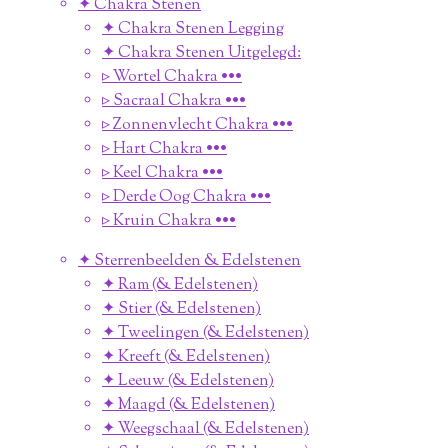
✦ Chakra Stenen
✦ Chakra Stenen Legging
✦ Chakra Stenen Uitgelegd:
▹ Wortel Chakra •••
▹ Sacraal Chakra •••
▹ Zonnenvlecht Chakra •••
▹ Hart Chakra •••
▹ Keel Chakra •••
▹ Derde Oog Chakra •••
▹ Kruin Chakra •••
✦ Sterrenbeelden & Edelstenen
✦ Ram (& Edelstenen)
✦ Stier (& Edelstenen)
✦ Tweelingen (& Edelstenen)
✦ Kreeft (& Edelstenen)
✦ Leeuw (& Edelstenen)
✦ Maagd (& Edelstenen)
✦ Weegschaal (& Edelstenen)