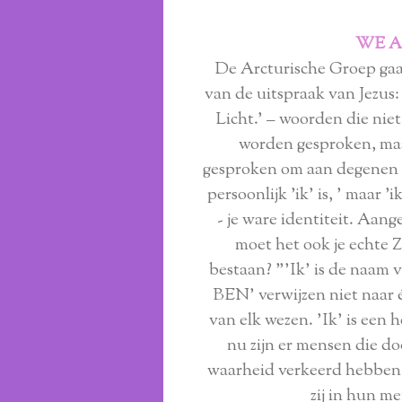
WE A
De Arcturische Groep gaat
van de uitspraak van Jezus
Licht.' – woorden die niet
worden gesproken, ma
gesproken om aan degenen di
persoonlijk 'ik' is, ' maar 'i
- je ware identiteit. Aange
moet het ook je echte Z
bestaan? "'Ik' is de naam
BEN' verwijzen niet naar 
van elk wezen. 'Ik' is een h
nu zijn er mensen die d
waarheid verkeerd hebben 
zij in hun m