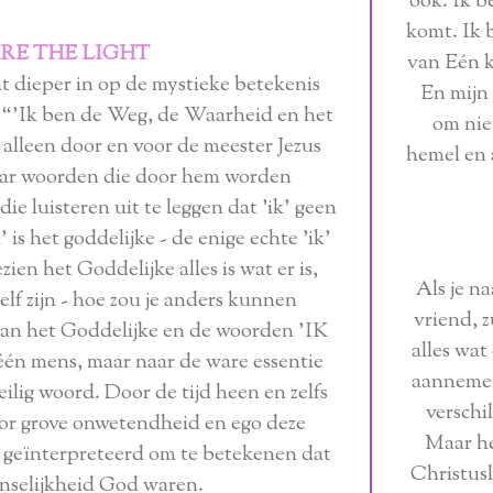
ook. Ik b
komt. Ik b
RE THE LIGHT
van Eén k
 dieper in op de mystieke betekenis
En mijn 
: “'Ik ben de Weg, de Waarheid en het
om nie
 alleen door en voor de meester Jezus
hemel en
ar woorden die door hem worden
e luisteren uit te leggen dat 'ik' geen
k' is het goddelijke - de enige echte 'ik'
zien het Goddelijke alles is wat er is,
Als je na
elf zijn - hoe zou je anders kunnen
vriend, zu
 van het Goddelijke en de woorden 'IK
alles wat
één mens, maar naar de ware essentie
aannemen
eilig woord. Door de tijd heen en zelfs
versch
oor grove onwetendheid en ego deze
Maar het
geïnterpreteerd om te betekenen dat
Christusl
enselijkheid God waren.