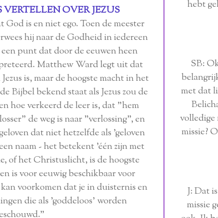
hebt gel
 VERTELLEN OVER JEZUS
at God is en niet ego. Toen de meester
verwees hij naar de Godheid in iedereen
f, een punt dat door de eeuwen heen
SB: Oké
erpreteerd. Matthew Ward legt uit dat
belangrijk
 Jezus is, maar de hoogste macht in het
met dat l
e Bijbel bekend staat als Jezus zou de
Belich
llen hoe verkeerd de leer is, dat "hem
volledige
osser" de weg is naar "verlossing", en
missie? O
 geloven dat niet hetzelfde als 'geloven
geen naam - het betekent 'één zijn met
, of het Christuslicht, is de hoogste
en is voor eeuwig beschikbaar voor
e kan voorkomen dat je in duisternis en
J: Dat i
ingen die als 'goddeloos' worden
missie 
eschouwd.”