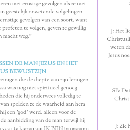
eren met ernstige gevolgen als ze niet
 geestelijk onwetende volgelingen
 ernstige gevolgen van een soort, want
 profeten te volgen, geven ze gewillig
J: Het l
n macht weg.”
Christusli
wezen dat
Jezus noe
SSEN DE MAN JEZUS EN HET
US BEWUSTZIJN
einigen die de diepte van zijn leringen
sa was nog niet spiritueel genoeg
SB: Dat 
eden die hij onderwees volledig te
Christ
arvan spelden ze de waarheid aan hem
hij een 'god' werd. alleen voor de
e aanbidding van de man terwijl hij
J: Zie
rvoor te kiezen om IK BEN te negeren