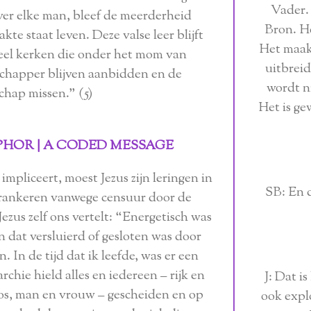
Vader.
over elke man, bleef de meerderheid
Bron. He
te staat leven. Deze valse leer blijft
Het maak
eel kerken die onder het mom van
uitbrei
dschapper blijven aanbidden en de
wordt ni
hap missen.” (5)
Het is ge
APHOR | A CODED MESSAGE
mpliceert, moest Jezus zijn leringen in
SB: En d
erankeren vanwege censuur door de
Jezus zelf ons vertelt: “Energetisch was
jn dat versluierd of gesloten was door
 In de tijd dat ik leefde, was er een
rchie hield alles en iedereen – rijk en
J: Dat is
os, man en vrouw – gescheiden en op
ook explo