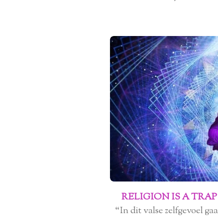
RELIGION IS A TRA
“In dit valse zelfgevoel ga