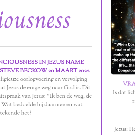
iousness
CIOUSNESS IN JEZUS NAME
TEVE BECKOW 20 MAART 2022
igieuze oorlogvoering en vervolging
VR
t Jezus de enige weg naar God is. Dit
Is dat li
uitspraak van Jezus: "Ik ben de weg, de
z
" Wat bedoelde hij daarmee en wat
tekende het?
Jezus: He