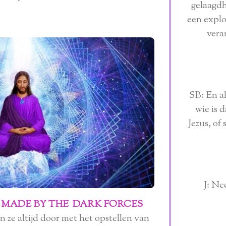
gelaagdh
een explos
vera
SB: En al
wie is 
Jezus, of 
J: Nee
P MADE BY THE DARK FORCES
an ze altijd door met het opstellen van