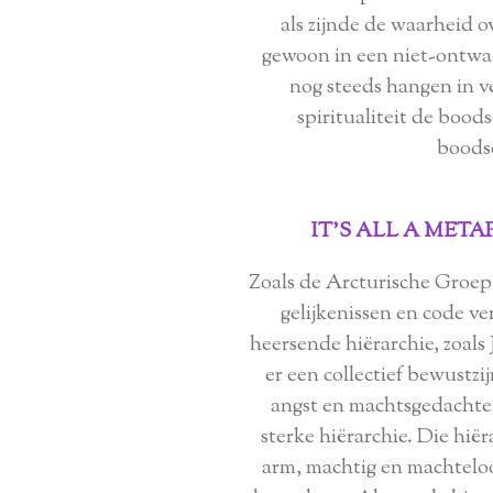
als zijnde de waarheid 
gewoon in een niet-ontwaak
nog steeds hangen in v
spiritualiteit de boo
boodsc
IT'S ALL A MET
Zoals de Arcturische Groep i
gelijkenissen en code v
heersende hiërarchie, zoals 
er een collectief bewustzi
angst en machtsgedachten.
sterke hiërarchie. Die hiëra
arm, machtig en machtelo