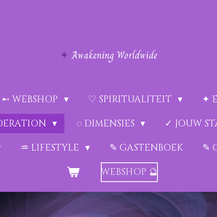
✦
Awakening Worldwide
➸ WEBSHOP
♡ SPIRITUALITEIT
✦ 
EDERATION
◌ DIMENSIES
✓ JOUW ST
♒︎ LIFESTYLE
✎ GASTENBOEK
✎ 
WEBSHOP 🔮