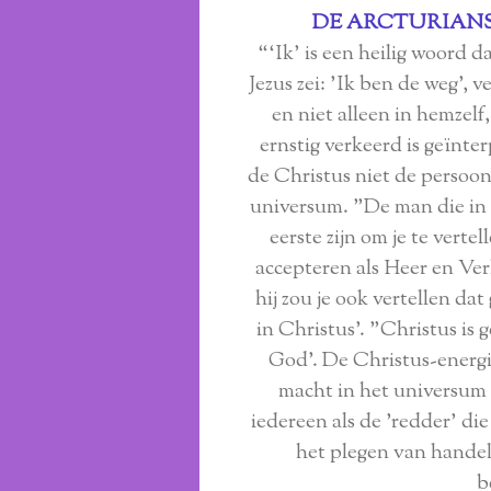
DE ARCTURIANS
“‘Ik’ is een heilig woord d
Jezus zei: 'Ik ben de weg', 
en niet alleen in hemzel
ernstig verkeerd is geïnt
de Christus niet de persoon
universum. "De man die in d
eerste zijn om je te verte
accepteren als Heer en Verl
hij zou je ook vertellen dat
in Christus'. "Christus is 
God'. De Christus-energie
macht in het universum 
iedereen als de 'redder' di
het plegen van handel
b