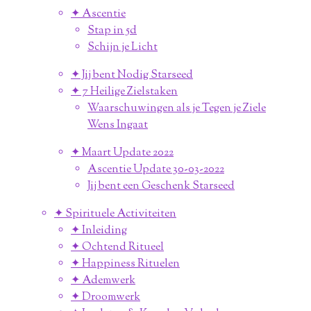
✦ Ascentie
Stap in 5d
Schijn je Licht
✦ Jij bent Nodig Starseed
✦ 7 Heilige Zielstaken
Waarschuwingen als je Tegen je Ziele
Wens Ingaat
✦ Maart Update 2022
Ascentie Update 30-03-2022
Jij bent een Geschenk Starseed
✦ Spirituele Activiteiten
✦ Inleiding
✦ Ochtend Ritueel
✦ Happiness Rituelen
✦ Ademwerk
✦ Droomwerk