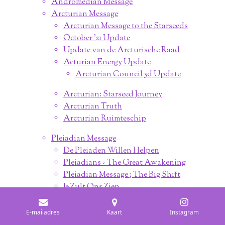
Andromedian Message
Arcturian Message
Arcturian Message to the Starseeds
October '21 Update
Update van de Arcturische Raad
Acturian Energy Update
Arcturian Council 5d Update
Arcturian: Starseed Journey
Arcturian Truth
Arcturian Ruimteschip
Pleiadian Message
De Pleiaden Willen Helpen
Pleiadians - The Great Awakening
Pleiadian Message ; The Big Shift
Je Zult Ons Zien
Pleiadians - New Dawning
Pleiadian Self Healing Prophecy
E-mailadres
Kaart
Instagram
Pleiadian Healing