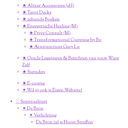
★ Altaar Accessoires (2H)
★ Tarot Decks
★ 2ehands Boeken
★ Energetische Healing (M)
★ Prive Consult (M)
★ Transformational Cupping by Bo
★ Acupunctuur Gary Lu
★ Oracle Leggingen & Berichten van jouw Ware
Zelf
★ Sieraden
★ E-course
✦ Wil jij ook je Eigen Website?
♡ Spiritualiteit
✦ De Bron
✦ Verlichting
De Bron zal je Nooit Straffen