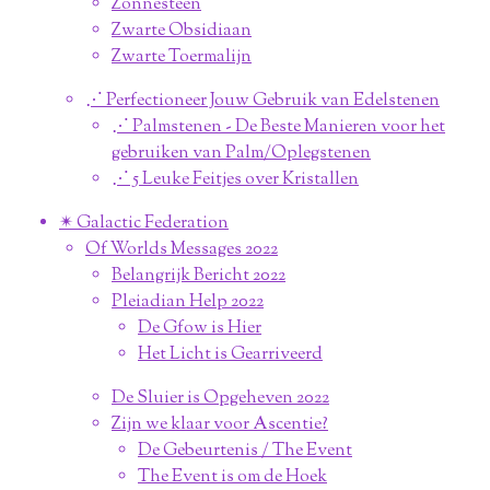
Zonnesteen
Zwarte Obsidiaan
Zwarte Toermalijn
⋰ Perfectioneer Jouw Gebruik van Edelstenen
⋰ Palmstenen - De Beste Manieren voor het
gebruiken van Palm/Oplegstenen
⋰ 5 Leuke Feitjes over Kristallen
✴︎ Galactic Federation
Of Worlds Messages 2022
Belangrijk Bericht 2022
Pleiadian Help 2022
De Gfow is Hier
Het Licht is Gearriveerd
De Sluier is Opgeheven 2022
Zijn we klaar voor Ascentie?
De Gebeurtenis / The Event
The Event is om de Hoek