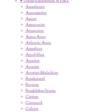
✦ Uitleg Edelstenen A t/m Z
Angelaura
Aquamarijn
Agaat
Amazoniet
Aragoniet
Aqua Aura
Atlantic Aura
Amethist
Apofylliet
Apatiet
Azuriet
Azuriet-Malachiet
Bergkristal
Borniet
Bumblebee Jaspis
Citrien
Carneool
Calciet