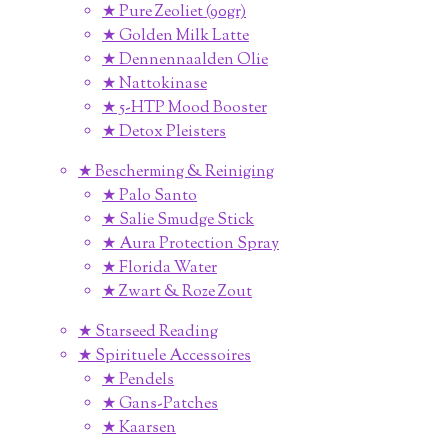
★ Pure Zeoliet (90gr)
★ Golden Milk Latte
★ Dennennaalden Olie
★ Nattokinase
★ 5-HTP Mood Booster
★ Detox Pleisters
★ Bescherming & Reiniging
★ Palo Santo
★ Salie Smudge Stick
★ Aura Protection Spray
★ Florida Water
★ Zwart & Roze Zout
★ Starseed Reading
★ Spirituele Accessoires
★ Pendels
★ Gans-Patches
★ Kaarsen