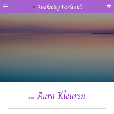
Ga
✦
Awakening Worldwide
direct
naar
de
hoofdinhoud
⑉
Aura Kleuren