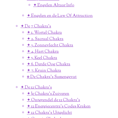
✦ Engelen Altaar Info
✦ Engelen en de Law Of Attraction
✦ De 7 Chakra's
✦ 1. Wortel Chakra
✦ 2. Sacraal Chakra
✦ 3. Zonnevlecht Chakra
✦ 4. Hart Chakra
✦ 5. Keel Chakra
✦ 6. Derde Oog Chakra
✦ 7. Kruin Chakra
⎈ De Chakra's Samengevat
✦ De 12 Chakra's
✦ Je Chakra's Zuiveren
✦ Ontgrendel de 12 Chakra's
✦ 12 Energiecentra's Codes Kraken
✦ 12 Chakra's Uitgelicht