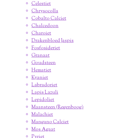
Celestiet
Chrysocolla
Cobalto Calciet
Chalcedoon
Charoiet
Drakenbloed Jaspis
Fosfosideriet
Granaat
Goudsteen
Hematiet
Kyaniet
Labradoriet
Lapis Lazuli
Lepidoliet
Maansteen (Regenboog)
Malachiet
Mangano Calciet
Mos Agaat
Pyriet