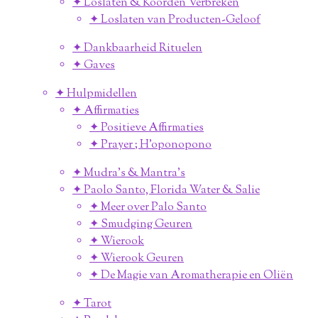
✦ Loslaten & Koorden Verbreken
✦ Loslaten van Producten-Geloof
✦ Dankbaarheid Rituelen
✦ Gaves
✦ Hulpmidellen
✦ Affirmaties
✦ Positieve Affirmaties
✦ Prayer ; H'oponopono
✦ Mudra's & Mantra's
✦ Paolo Santo, Florida Water & Salie
✦ Meer over Palo Santo
✦ Smudging Geuren
✦ Wierook
✦ Wierook Geuren
✦ De Magie van Aromatherapie en Oliën
✦ Tarot