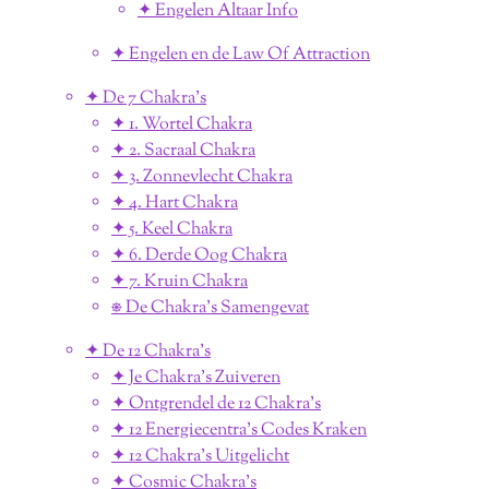
✦ Engelen Altaar Info
✦ Engelen en de Law Of Attraction
✦ De 7 Chakra's
✦ 1. Wortel Chakra
✦ 2. Sacraal Chakra
✦ 3. Zonnevlecht Chakra
✦ 4. Hart Chakra
✦ 5. Keel Chakra
✦ 6. Derde Oog Chakra
✦ 7. Kruin Chakra
⎈ De Chakra's Samengevat
✦ De 12 Chakra's
✦ Je Chakra's Zuiveren
✦ Ontgrendel de 12 Chakra's
✦ 12 Energiecentra's Codes Kraken
✦ 12 Chakra's Uitgelicht
✦ Cosmic Chakra's