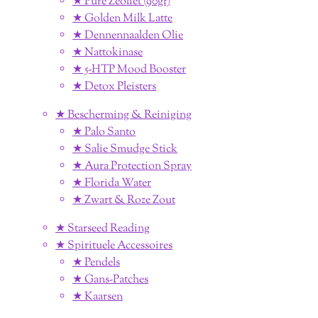
★ Pure Zeoliet (90gr)
★ Golden Milk Latte
★ Dennennaalden Olie
★ Nattokinase
★ 5-HTP Mood Booster
★ Detox Pleisters
★ Bescherming & Reiniging
★ Palo Santo
★ Salie Smudge Stick
★ Aura Protection Spray
★ Florida Water
★ Zwart & Roze Zout
★ Starseed Reading
★ Spirituele Accessoires
★ Pendels
★ Gans-Patches
★ Kaarsen