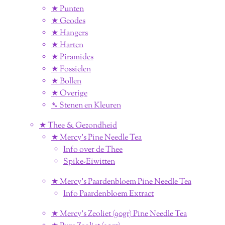
★ Punten
★ Geodes
★ Hangers
★ Harten
★ Piramides
★ Fossielen
★ Bollen
★ Overige
➴ Stenen en Kleuren
★ Thee & Gezondheid
★ Mercy's Pine Needle Tea
Info over de Thee
Spike-Eiwitten
★ Mercy's Paardenbloem Pine Needle Tea
Info Paardenbloem Extract
★ Mercy's Zeoliet (90gr) Pine Needle Tea