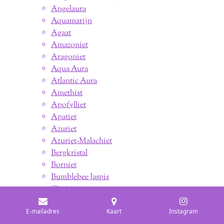
Angelaura
Aquamarijn
Agaat
Amazoniet
Aragoniet
Aqua Aura
Atlantic Aura
Amethist
Apofylliet
Apatiet
Azuriet
Azuriet-Malachiet
Bergkristal
Borniet
Bumblebee Jaspis
Citrien
Carneool
E-mailadres
Kaart
Instagram
Calciet