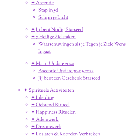
✦ Ascentie
Stap in 5d
Schijn je Licht
✦ Jij bent Nodig Starseed
✦ 7 Heilige Zielstaken
Waarschuwingen als je Tegen je Ziele Wens
Ingaat
✦ Maart Update 2022
Ascentie Update 30-03-2022
Jij bent een Geschenk Starseed
✦ Spirituele Activiteiten
✦ Inleiding
✦ Ochtend Ritueel
✦ Happiness Rituelen
✦ Ademwerk
✦ Droomwerk
✦ Loslaten & Koorden Verbreken