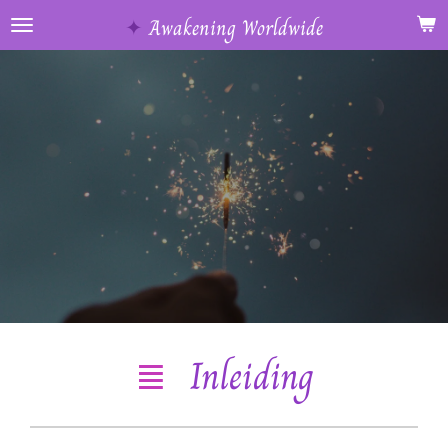
Ga
✦
Awakening Worldwide
direct
naar
de
hoofdinhoud
≣
Inleiding