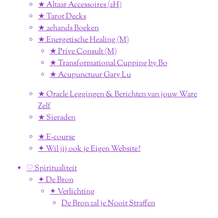
★ Altaar Accessoires (2H)
★ Tarot Decks
★ 2ehands Boeken
★ Energetische Healing (M)
★ Prive Consult (M)
★ Transformational Cupping by Bo
★ Acupunctuur Gary Lu
★ Oracle Leggingen & Berichten van jouw Ware
Zelf
★ Sieraden
★ E-course
✦ Wil jij ook je Eigen Website?
♡ Spiritualiteit
✦ De Bron
✦ Verlichting
De Bron zal je Nooit Straffen