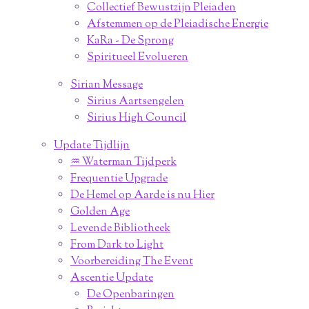
Collectief Bewustzijn Pleiaden
Afstemmen op de Pleiadische Energie
KaRa - De Sprong
Spiritueel Evolueren
Sirian Message
Sirius Aartsengelen
Sirius High Council
Update Tijdlijn
♒︎ Waterman Tijdperk
Frequentie Upgrade
De Hemel op Aarde is nu Hier
Golden Age
Levende Bibliotheek
From Dark to Light
Voorbereiding The Event
Ascentie Update
De Openbaringen