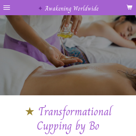
Ga
✦
Awakening Worldwide
direct
naar
de
hoofdinhoud
★
Transformational
Cupping by Bo