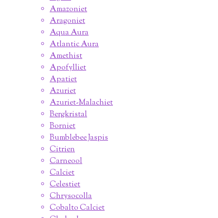
Amazoniet
Aragoniet
Aqua Aura
Atlantic Aura
Amethist
Apofylliet
Apatiet
Azuriet
Azuriet-Malachiet
Bergkristal
Borniet
Bumblebee Jaspis
Citrien
Carneool
Calciet
Celestiet
Chrysocolla
Cobalto Calciet