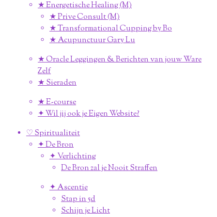
★ Energetische Healing (M)
★ Prive Consult (M)
★ Transformational Cupping by Bo
★ Acupunctuur Gary Lu
★ Oracle Leggingen & Berichten van jouw Ware
Zelf
★ Sieraden
★ E-course
✦ Wil jij ook je Eigen Website?
♡ Spiritualiteit
✦ De Bron
✦ Verlichting
De Bron zal je Nooit Straffen
✦ Ascentie
Stap in 5d
Schijn je Licht