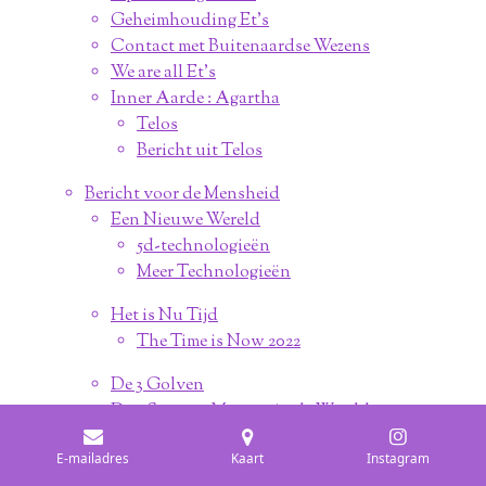
Geheimhouding Et's
Contact met Buitenaardse Wezens
We are all Et's
Inner Aarde : Agartha
Telos
Bericht uit Telos
Bericht voor de Mensheid
Een Nieuwe Wereld
5d-technologieën
Meer Technologieën
Het is Nu Tijd
The Time is Now 2022
De 3 Golven
De 2 Soorten Mensen in de Wereld
The Chosen Ones
E-mailadres
Kaart
Instagram
The Ones Who Choose