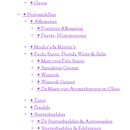
✦ Gaves
✦ Hulpmidellen
✦ Affirmaties
✦ Positieve Affirmaties
✦ Prayer ; H'oponopono
✦ Mudra's & Mantra's
✦ Paolo Santo, Florida Water & Salie
✦ Meer over Palo Santo
✦ Smudging Geuren
✦ Wierook
✦ Wierook Geuren
✦ De Magie van Aromatherapie en Oliën
✦ Tarot
✦ Pendels
✦ Sterrenbeelden
✦ De Sterrenbeelden & Aartsengelen
✦ Sterrenbeelden & Edelstenen