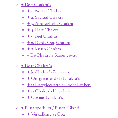
✦ De 7 Chakra's
✦ 1. Wortel Chakra
✦ 2. Sacraal Chakra
✦ 3. Zonnevlecht Chakra
✦ 4. Hart Chakra
✦ 5. Keel Chakra
✦ 6. Derde Oog Chakra
✦ 7. Kruin Chakra
⎈ De Chakra's Samengevat
✦ De 12 Chakra's
✦ Je Chakra's Zuiveren
✦ Ontgrendel de 12 Chakra's
✦ 12 Energiecentra's Codes Kraken
✦ 12 Chakra's Uitgelicht
✦ Cosmic Chakra's
✦ Pijnappelklier / Pineal Gland
✦ Verkalking 3e Oog