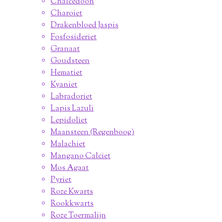
Chalcedoon
Charoiet
Drakenbloed Jaspis
Fosfosideriet
Granaat
Goudsteen
Hematiet
Kyaniet
Labradoriet
Lapis Lazuli
Lepidoliet
Maansteen (Regenboog)
Malachiet
Mangano Calciet
Mos Agaat
Pyriet
Roze Kwarts
Rookkwarts
Roze Toermalijn