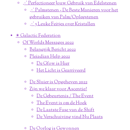
⋰ Perfectioneer Jouw Gebruik van Edelstenen
⋰ Palmstenen - De Beste Manieren voor het
gebruiken van Palm/Oplegstenen
⋰ 5 Leuke Feitjes over Kristallen
✴︎ Galactic Federation
Of Worlds Messages 2022
Belangrijk Bericht 2022
Pleiadian Help 2022
De Gfow is Hier
Het Licht is Gearriveerd
De Sluier is Opgeheven 2022
Zijn we klaar voor Ascentie?
De Gebeurtenis / The Event
The Event is om de Hoek
De Laatste Fase van de Shift
De Verschuiving vind Nu Plaats
De Oorlog is Gewonnen