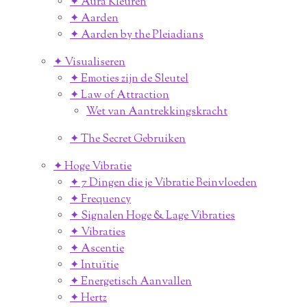
✦ Aura Kleuren
✦ Aarden
✦ Aarden by the Pleiadians
✦ Visualiseren
✦ Emoties zijn de Sleutel
✦ Law of Attraction
Wet van Aantrekkingskracht
✦ The Secret Gebruiken
✦ Hoge Vibratie
✦ 7 Dingen die je Vibratie Beinvloeden
✦ Frequency
✦ Signalen Hoge & Lage Vibraties
✦ Vibraties
✦ Ascentie
✦ Intuïtie
✦ Energetisch Aanvallen
✦ Hertz