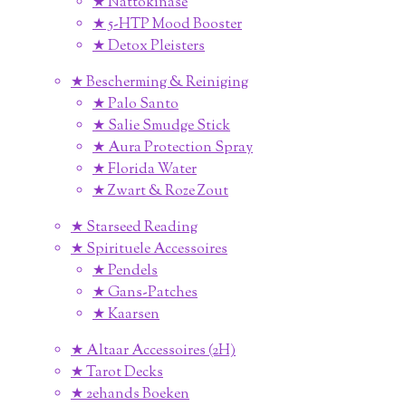
★ Nattokinase
★ 5-HTP Mood Booster
★ Detox Pleisters
★ Bescherming & Reiniging
★ Palo Santo
★ Salie Smudge Stick
★ Aura Protection Spray
★ Florida Water
★ Zwart & Roze Zout
★ Starseed Reading
★ Spirituele Accessoires
★ Pendels
★ Gans-Patches
★ Kaarsen
★ Altaar Accessoires (2H)
★ Tarot Decks
★ 2ehands Boeken