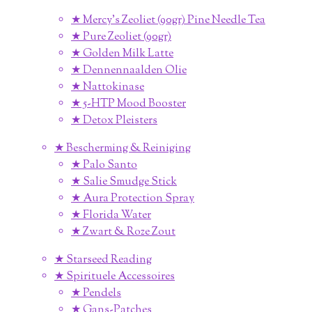
★ Mercy's Zeoliet (90gr) Pine Needle Tea
★ Pure Zeoliet (90gr)
★ Golden Milk Latte
★ Dennennaalden Olie
★ Nattokinase
★ 5-HTP Mood Booster
★ Detox Pleisters
★ Bescherming & Reiniging
★ Palo Santo
★ Salie Smudge Stick
★ Aura Protection Spray
★ Florida Water
★ Zwart & Roze Zout
★ Starseed Reading
★ Spirituele Accessoires
★ Pendels
★ Gans-Patches