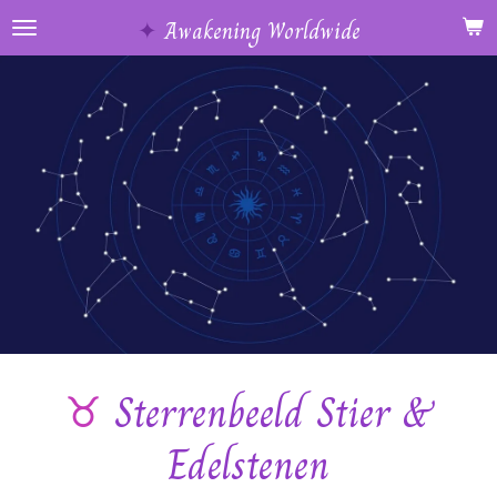
Ga
✦
Awakening Worldwide
direct
naar
de
hoofdinhoud
♉️
Sterrenbeeld Stier &
Edelstenen