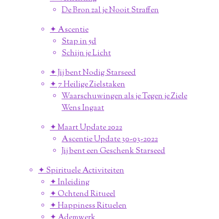
De Bron zal je Nooit Straffen
✦ Ascentie
Stap in 5d
Schijn je Licht
✦ Jij bent Nodig Starseed
✦ 7 Heilige Zielstaken
Waarschuwingen als je Tegen je Ziele
Wens Ingaat
✦ Maart Update 2022
Ascentie Update 30-03-2022
Jij bent een Geschenk Starseed
✦ Spirituele Activiteiten
✦ Inleiding
✦ Ochtend Ritueel
✦ Happiness Rituelen
✦ Ademwerk