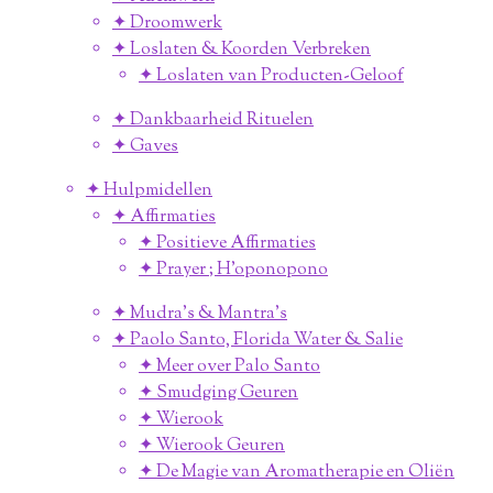
✦ Droomwerk
✦ Loslaten & Koorden Verbreken
✦ Loslaten van Producten-Geloof
✦ Dankbaarheid Rituelen
✦ Gaves
✦ Hulpmidellen
✦ Affirmaties
✦ Positieve Affirmaties
✦ Prayer ; H'oponopono
✦ Mudra's & Mantra's
✦ Paolo Santo, Florida Water & Salie
✦ Meer over Palo Santo
✦ Smudging Geuren
✦ Wierook
✦ Wierook Geuren
✦ De Magie van Aromatherapie en Oliën