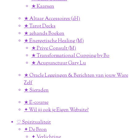
★ Kaarsen
★ Altaar Accessoires (2H)
★ Tarot Decks
★ 2ehands Boeken
★ Energetische Healing (M)
★ Prive Consult (M)
★ Transformational Cupping by Bo
★ Acupunctuur Gary Lu
★ Oracle Leggingen & Berichten van jouw Ware
Zelf
★ Sieraden
★ E-course
✦ Wil jij ook je Eigen Website?
♡ Spiritualiteit
✦ De Bron
✦ Verlichting