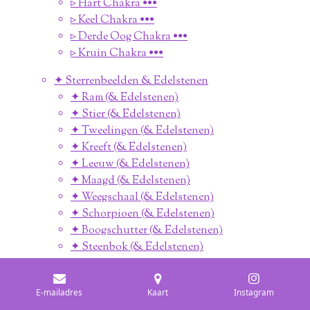
▹ Hart Chakra •••
▹ Keel Chakra •••
▹ Derde Oog Chakra •••
▹ Kruin Chakra •••
✦ Sterrenbeelden & Edelstenen
✦ Ram (& Edelstenen)
✦ Stier (& Edelstenen)
✦ Tweelingen (& Edelstenen)
✦ Kreeft (& Edelstenen)
✦ Leeuw (& Edelstenen)
✦ Maagd (& Edelstenen)
✦ Weegschaal (& Edelstenen)
✦ Schorpioen (& Edelstenen)
✦ Boogschutter (& Edelstenen)
✦ Steenbok (& Edelstenen)
✦ Waterman (& Edelstenen)
✦ Vissen (& Edelstenen)
E-mailadres
Kaart
Instagram
✦ Engelen Stenen