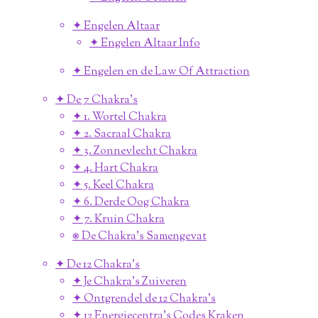
✦ Engelen Altaar
✦ Engelen Altaar Info
✦ Engelen en de Law Of Attraction
✦ De 7 Chakra's
✦ 1. Wortel Chakra
✦ 2. Sacraal Chakra
✦ 3. Zonnevlecht Chakra
✦ 4. Hart Chakra
✦ 5. Keel Chakra
✦ 6. Derde Oog Chakra
✦ 7. Kruin Chakra
⎈ De Chakra's Samengevat
✦ De 12 Chakra's
✦ Je Chakra's Zuiveren
✦ Ontgrendel de 12 Chakra's
✦ 12 Energiecentra's Codes Kraken