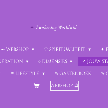
✦
Awakening Worldwide
➸ WEBSHOP
♡ SPIRITUALITEIT
✦ 
EDERATION
◌ DIMENSIES
✓ JOUW ST
♒︎ LIFESTYLE
✎ GASTENBOEK
✎ 
WEBSHOP 🔮