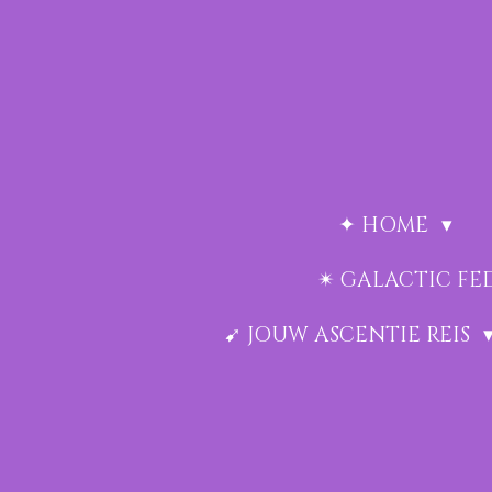
Ga
direct
naar
de
hoofdinhoud
✦ HOME
✴︎ GALACTIC F
➹ JOUW ASCENTIE REIS