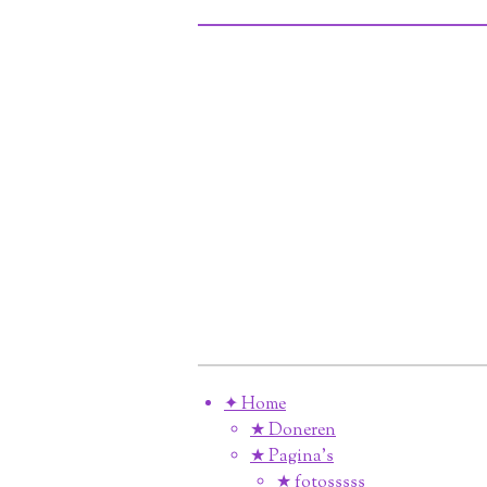
✦ Home
★ Doneren
★ Pagina’s
★ fotosssss