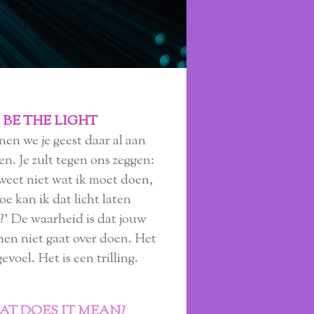
BE THE LIGHT
en we je geest daar al aan
en. Je zult tegen ons zeggen:
weet niet wat ik moet doen,
oe kan ik dat licht laten
?' De waarheid is dat jouw
jnen niet gaat over doen. Het
gevoel. Het is een trilling.
T DOES IT MEAN?