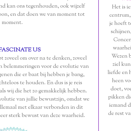
and kan ons tegenhouden, ook wijzelf
Het is ie
oon, en dat doen we van moment tot
centrum, 
moment.
je hoeft 
schijnen,
Concent
waarhei
FASCINATE US
Wezen b
bt zoveel om over na te denken, zoveel
ziel kun
zijn belemmeringen voor de evolutie van
liefde en 
enen die er baat bij hebben je bang,
heen voe
hteloos te houden. En dus is je reis
doet, vo
als wij die het zo gemakkelijk hebben.
pikken di
olutie van jullie bewustzijn, omdat we
iemand d
allemaal met elkaar verbonden in dit
de rest va
zeer sterk bewust van deze waarheid.