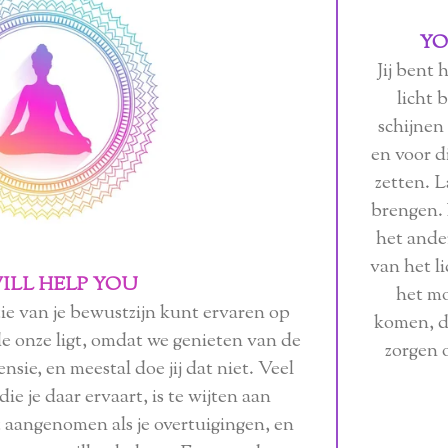
YO
Jij bent 
licht 
schijnen
en voor d
zetten. L
brengen. 
het ander
van het li
ILL HELP YOU
het mo
tie van je bewustzijn kunt ervaren op
komen, d
de onze ligt, omdat we genieten van de
zorgen o
nsie, en meestal doe jij dat niet. Veel
die je daar ervaart, is te wijten aan
 aangenomen als je overtuigingen, en