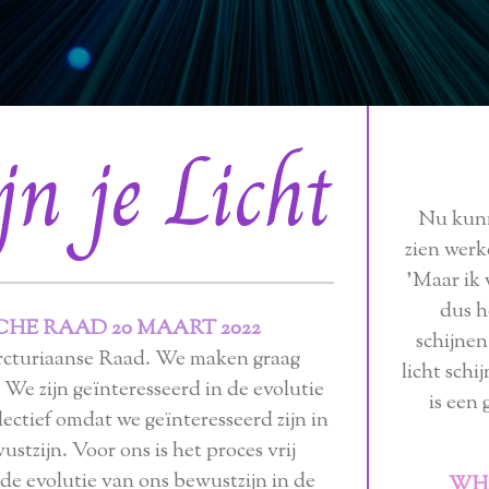
n je Licht
Nu kunn
zien werk
'Maar ik 
dus h
CHE RAAD 20 MAART 2022
schijnen
Arcturiaanse Raad. We maken graag
licht schi
. We zijn geïnteresseerd in de evolutie
is een 
llectief omdat we geïnteresseerd zijn in
stzijn. Voor ons is het proces vrij
 de evolutie van ons bewustzijn in de
WHA