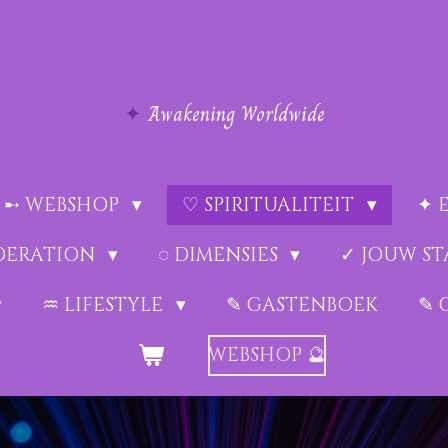
✦
Awakening Worldwide
➸ WEBSHOP
♡ SPIRITUALITEIT
✦ 
EDERATION
◌ DIMENSIES
✓ JOUW ST
♒︎ LIFESTYLE
✎ GASTENBOEK
✎ 
WEBSHOP 🔮