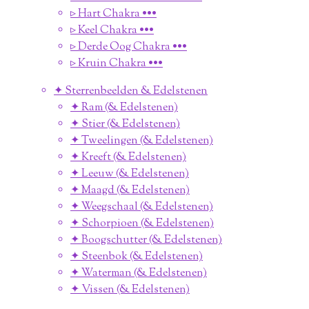
▹ Hart Chakra •••
▹ Keel Chakra •••
▹ Derde Oog Chakra •••
▹ Kruin Chakra •••
✦ Sterrenbeelden & Edelstenen
✦ Ram (& Edelstenen)
✦ Stier (& Edelstenen)
✦ Tweelingen (& Edelstenen)
✦ Kreeft (& Edelstenen)
✦ Leeuw (& Edelstenen)
✦ Maagd (& Edelstenen)
✦ Weegschaal (& Edelstenen)
✦ Schorpioen (& Edelstenen)
✦ Boogschutter (& Edelstenen)
✦ Steenbok (& Edelstenen)
✦ Waterman (& Edelstenen)
✦ Vissen (& Edelstenen)