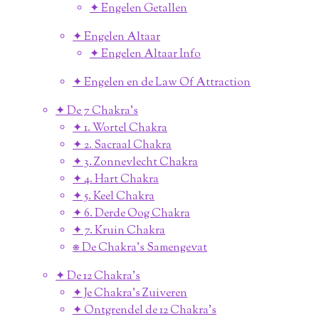
✦ Engelen Getallen
✦ Engelen Altaar
✦ Engelen Altaar Info
✦ Engelen en de Law Of Attraction
✦ De 7 Chakra's
✦ 1. Wortel Chakra
✦ 2. Sacraal Chakra
✦ 3. Zonnevlecht Chakra
✦ 4. Hart Chakra
✦ 5. Keel Chakra
✦ 6. Derde Oog Chakra
✦ 7. Kruin Chakra
⎈ De Chakra's Samengevat
✦ De 12 Chakra's
✦ Je Chakra's Zuiveren
✦ Ontgrendel de 12 Chakra's