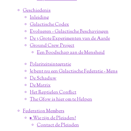
Geschiedenis
Inleiding
Galactische Codex
Evolueren - Galactische Beschavingen
De 3 Grote Experimenten van de Aarde
Ground Crew Project
Een Boodschap aan de Mensheid
Polariteitsintegratie
Je bent nu een Galactische Federatie - Mens
De Schaduw
De Matrix
Het Reptielen Conflict
The Gfow is hier om te Helpen
Federation Members
▸ Wie zijn de Pleiaden?
Contact de Pleiaden