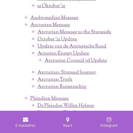
12 Oktober '21
Andromedian Message
Arcturian Message
Arcturian Message to the Starseeds
October '21 Update
Update van de Arcturische Raad
Acturian Energy Update
Arcturian Council 5d Update
Arcturian: Starseed Journey
Arcturian Truth
Arcturian Ruimteschip
Pleiadian Message
De Pleiaden Willen Helpen
Pleiadians - The Great Awakening
Pleiadian Message ; The Big Shift
E-mailadres
Kaart
Instagram
Je Zult Ons Zien