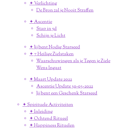
✦ Verlichting
De Bron zal je Nooit Straffen
✦ Ascentie
Stap in 5d
Schijn je Licht
✦ Jij bent Nodig Starseed
✦ 7 Heilige Zielstaken
Waarschuwingen als je Tegen je Ziele
Wens Ingaat
✦ Maart Update 2022
Ascentie Update 30-03-2022
Jij bent een Geschenk Starseed
✦ Spirituele Activiteiten
✦ Inleiding
✦ Ochtend Ritueel
✦ Happiness Rituelen