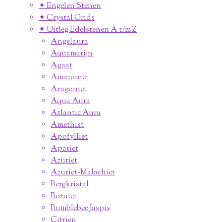
✦ Engelen Stenen
✦ Crystal Grids
✦ Uitleg Edelstenen A t/m Z
Angelaura
Aquamarijn
Agaat
Amazoniet
Aragoniet
Aqua Aura
Atlantic Aura
Amethist
Apofylliet
Apatiet
Azuriet
Azuriet-Malachiet
Bergkristal
Borniet
Bumblebee Jaspis
Citrien