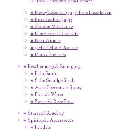
Info Paardenbloem Extract
★ Mercy's Zeoliet (90gr) Pine Needle Tea
★ Pure Zeoliet (90gr)
★ Golden Milk Latte
★ Dennennaalden Olie
★ Nattokinase
★ 5-HTP Mood Booster
★ Detox Pleisters
★ Bescherming & Reiniging
★ Palo Santo
★ Salie Smudge Stick
★ Aura Protection Spray
★ Florida Water
★ Zwart & Roze Zout
★ Starseed Reading
★ Spirituele Accessoires
★ Pendels