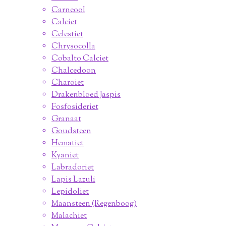
Carneool
Calciet
Celestiet
Chrysocolla
Cobalto Calciet
Chalcedoon
Charoiet
Drakenbloed Jaspis
Fosfosideriet
Granaat
Goudsteen
Hematiet
Kyaniet
Labradoriet
Lapis Lazuli
Lepidoliet
Maansteen (Regenboog)
Malachiet