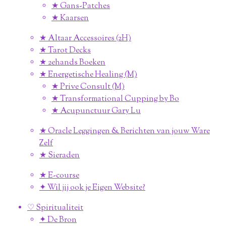
★ Gans-Patches
★ Kaarsen
★ Altaar Accessoires (2H)
★ Tarot Decks
★ 2ehands Boeken
★ Energetische Healing (M)
★ Prive Consult (M)
★ Transformational Cupping by Bo
★ Acupunctuur Gary Lu
★ Oracle Leggingen & Berichten van jouw Ware
Zelf
★ Sieraden
★ E-course
✦ Wil jij ook je Eigen Website?
♡ Spiritualiteit
✦ De Bron