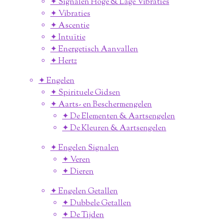
✦ Signalen Hoge & Lage Vibraties
✦ Vibraties
✦ Ascentie
✦ Intuïtie
✦ Energetisch Aanvallen
✦ Hertz
✦ Engelen
✦ Spirituele Gidsen
✦ Aarts- en Beschermengelen
✦ De Elementen & Aartsengelen
✦ De Kleuren & Aartsengelen
✦ Engelen Signalen
✦ Veren
✦ Dieren
✦ Engelen Getallen
✦ Dubbele Getallen
✦ De Tijden