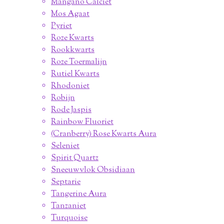
Mangano Calciet
Mos Agaat
Pyriet
Roze Kwarts
Rookkwarts
Roze Toermalijn
Rutiel Kwarts
Rhodoniet
Robijn
Rode Jaspis
Rainbow Fluoriet
(Cranberry) Rose Kwarts Aura
Seleniet
Spirit Quartz
Sneeuwvlok Obsidiaan
Septarie
Tangerine Aura
Tanzaniet
Turquoise