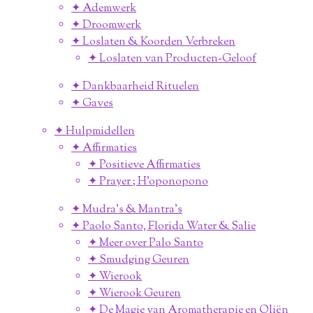
✦ Ademwerk
✦ Droomwerk
✦ Loslaten & Koorden Verbreken
✦ Loslaten van Producten-Geloof
✦ Dankbaarheid Rituelen
✦ Gaves
✦ Hulpmidellen
✦ Affirmaties
✦ Positieve Affirmaties
✦ Prayer ; H'oponopono
✦ Mudra's & Mantra's
✦ Paolo Santo, Florida Water & Salie
✦ Meer over Palo Santo
✦ Smudging Geuren
✦ Wierook
✦ Wierook Geuren
✦ De Magie van Aromatherapie en Oliën