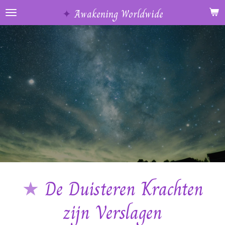
Ga
✦
Awakening Worldwide
direct
naar
de
hoofdinhoud
★
De Duisteren Krachten
zijn Verslagen