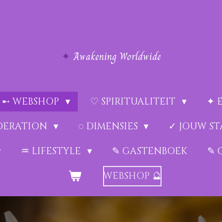
✦
Awakening Worldwide
➸ WEBSHOP
♡ SPIRITUALITEIT
✦ 
EDERATION
◌ DIMENSIES
✓ JOUW ST
♒︎ LIFESTYLE
✎ GASTENBOEK
✎ 
WEBSHOP 🔮