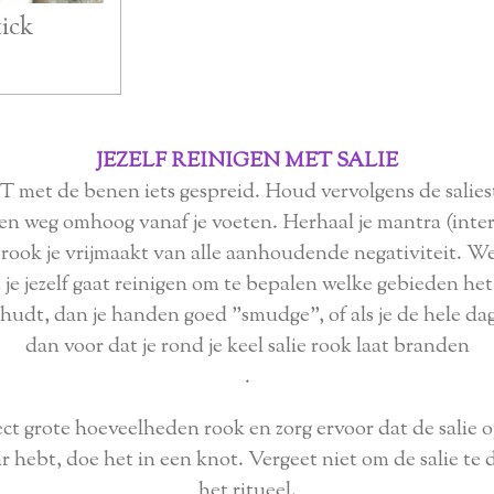
ick
JEZELF REINIGEN MET SALIE
T met de benen iets gespreid. Houd vervolgens de salie
en weg omhoog vanaf je voeten. Herhaal je mantra (intern
e rook je vrijmaakt van alle aanhoudende negativiteit. W
je jezelf gaat reinigen om te bepalen welke gebieden het
udt, dan je handen goed "smudge", of als je de hele dag
dan voor dat je rond je keel salie rook laat branden
.
ct grote hoeveelheden rook en zorg ervoor dat de salie op
aar hebt, doe het in een knot. Vergeet niet om de salie te
het ritueel.