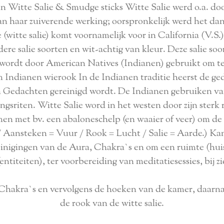
n Witte Salie & Smudge sticks Witte Salie werd o.a. 
n haar zuiverende werking; oorspronkelijk werd het dan
 (witte salie) komt voornamelijk voor in California (V.S
dere salie soorten en wit-achtig van kleur. Deze salie soor
n wordt door American Natives (Indianen) gebruikt om t
 Indianen wierook In de Indianen traditie heerst de ged
en Gedachten gereinigd wordt. De Indianen gebruiken van
gsriten. Witte Salie word in het westen door zijn sterk
en met bv. een abaloneschelp (en waaier of veer) om de
 Aansteken = Vuur / Rook = Lucht / Salie = Aarde.) Kan j
 reinigingen van de Aura, Chakra`s en om een ruimte (hui
entiteiten), ter voorbereiding van meditatiesessies, bij zi
 Chakra`s en vervolgens de hoeken van de kamer, daarna
de rook van de witte salie.