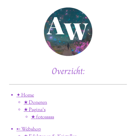
Overzicht:
✦ Home
★ Doneren
★ Pagina’s
★ fotosssss
➸ Webshop