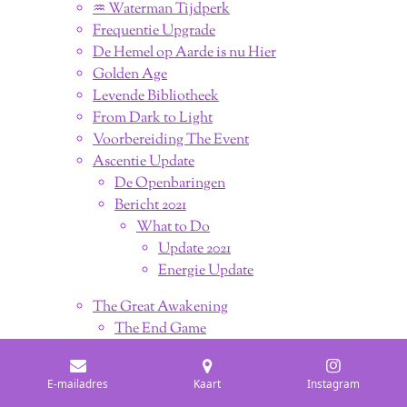
♒︎ Waterman Tijdperk
Frequentie Upgrade
De Hemel op Aarde is nu Hier
Golden Age
Levende Bibliotheek
From Dark to Light
Voorbereiding The Event
Ascentie Update
De Openbaringen
Bericht 2021
What to Do
Update 2021
Energie Update
The Great Awakening
The End Game
We Fight
Next Level Communication
E-mailadres
Kaart
Instagram
Wereldvrede Ligt in onze Handen