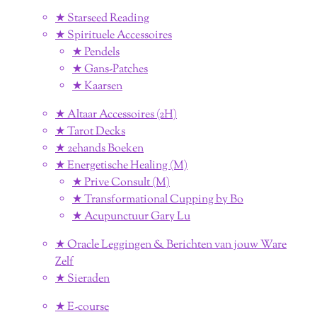
★ Starseed Reading
★ Spirituele Accessoires
★ Pendels
★ Gans-Patches
★ Kaarsen
★ Altaar Accessoires (2H)
★ Tarot Decks
★ 2ehands Boeken
★ Energetische Healing (M)
★ Prive Consult (M)
★ Transformational Cupping by Bo
★ Acupunctuur Gary Lu
★ Oracle Leggingen & Berichten van jouw Ware
Zelf
★ Sieraden
★ E-course