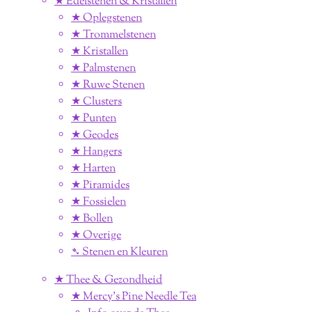
★ Edelstenen & Kristallen
★ Oplegstenen
★ Trommelstenen
★ Kristallen
★ Palmstenen
★ Ruwe Stenen
★ Clusters
★ Punten
★ Geodes
★ Hangers
★ Harten
★ Piramides
★ Fossielen
★ Bollen
★ Overige
➴ Stenen en Kleuren
★ Thee & Gezondheid
★ Mercy's Pine Needle Tea