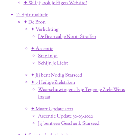
✦ Wil jij ook je Eigen Website?
♡ Spiritualiteit
✦ De Bron
✦ Verlichting
De Bron zal je Nooit Straffen
✦ Ascentie
Stap in 5d
Schijn je Licht
✦ Jij bent Nodig Starseed
✦ 7 Heilige Zielstaken
Waarschuwingen als je Tegen je Ziele Wens
Ingaat
✦ Maart Update 2022
Ascentie Update 30-03-2022
Jij bent een Geschenk Starseed