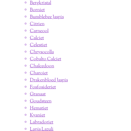
Bergkristal
Borniet
Bumblebee Jaspis
Citrien
Carneool
Calciet
Celestiet
Chrysocolla
Cobalto Calciet
Chalcedoon
Charoiet
Drakenbloed Jaspis
Fosfosideriet
Granaat
Goudsteen
Hematiet
Kyaniet
Labradoriet
Lapis Lazuli