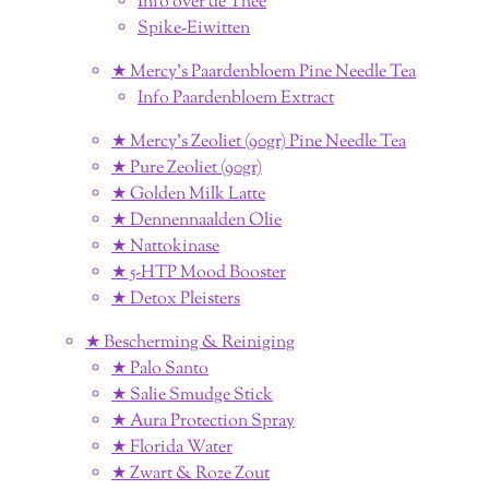
Info over de Thee
Spike-Eiwitten
★ Mercy's Paardenbloem Pine Needle Tea
Info Paardenbloem Extract
★ Mercy's Zeoliet (90gr) Pine Needle Tea
★ Pure Zeoliet (90gr)
★ Golden Milk Latte
★ Dennennaalden Olie
★ Nattokinase
★ 5-HTP Mood Booster
★ Detox Pleisters
★ Bescherming & Reiniging
★ Palo Santo
★ Salie Smudge Stick
★ Aura Protection Spray
★ Florida Water
★ Zwart & Roze Zout