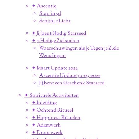
✦ Ascentie
Stap in 5d
Schijn je Licht
✦ Jij bent Nodig Starseed
✦ 7 Heilige Zielstaken
Waarschuwingen als je Tegen je Ziele
Wens Ingaat
✦ Maart Update 2022
Ascentie Update 30-03-2022
Jij bent een Geschenk Starseed
✦ Spirituele Activiteiten
✦ Inleiding
✦ Ochtend Ritueel
✦ Happiness Rituelen
✦ Ademwerk
✦ Droomwerk