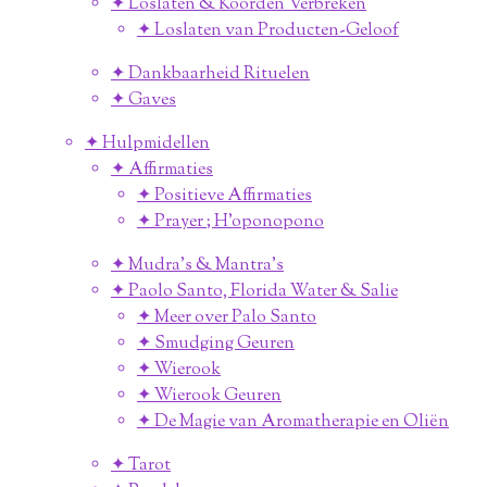
✦ Loslaten & Koorden Verbreken
✦ Loslaten van Producten-Geloof
✦ Dankbaarheid Rituelen
✦ Gaves
✦ Hulpmidellen
✦ Affirmaties
✦ Positieve Affirmaties
✦ Prayer ; H'oponopono
✦ Mudra's & Mantra's
✦ Paolo Santo, Florida Water & Salie
✦ Meer over Palo Santo
✦ Smudging Geuren
✦ Wierook
✦ Wierook Geuren
✦ De Magie van Aromatherapie en Oliën
✦ Tarot