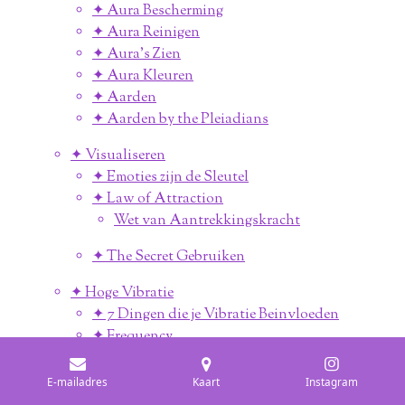
✦ Aura Bescherming
✦ Aura Reinigen
✦ Aura's Zien
✦ Aura Kleuren
✦ Aarden
✦ Aarden by the Pleiadians
✦ Visualiseren
✦ Emoties zijn de Sleutel
✦ Law of Attraction
Wet van Aantrekkingskracht
✦ The Secret Gebruiken
✦ Hoge Vibratie
✦ 7 Dingen die je Vibratie Beinvloeden
✦ Frequency
✦ Signalen Hoge & Lage Vibraties
✦ Vibraties
E-mailadres
Kaart
Instagram
✦ Ascentie