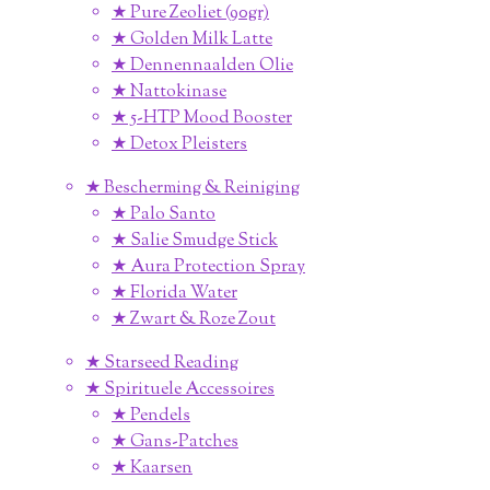
★ Pure Zeoliet (90gr)
★ Golden Milk Latte
★ Dennennaalden Olie
★ Nattokinase
★ 5-HTP Mood Booster
★ Detox Pleisters
★ Bescherming & Reiniging
★ Palo Santo
★ Salie Smudge Stick
★ Aura Protection Spray
★ Florida Water
★ Zwart & Roze Zout
★ Starseed Reading
★ Spirituele Accessoires
★ Pendels
★ Gans-Patches
★ Kaarsen