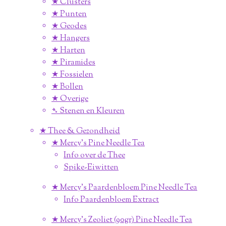
★ Clusters
★ Punten
★ Geodes
★ Hangers
★ Harten
★ Piramides
★ Fossielen
★ Bollen
★ Overige
➴ Stenen en Kleuren
★ Thee & Gezondheid
★ Mercy's Pine Needle Tea
Info over de Thee
Spike-Eiwitten
★ Mercy's Paardenbloem Pine Needle Tea
Info Paardenbloem Extract
★ Mercy's Zeoliet (90gr) Pine Needle Tea