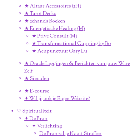
★ Altaar Accessoires (2H)
★ Tarot Decks
★ 2ehands Boeken
★ Energetische Healing (M)
★ Prive Consult (M)
★ Transformational Cupping by Bo
★ Acupunctuur Gary Lu
★ Oracle Leggingen & Berichten van jouw Ware
Zelf
★ Sieraden
★ E-course
✦ Wil jij ook je Eigen Website?
♡ Spiritualiteit
✦ De Bron
✦ Verlichting
De Bron zal je Nooit Straffen