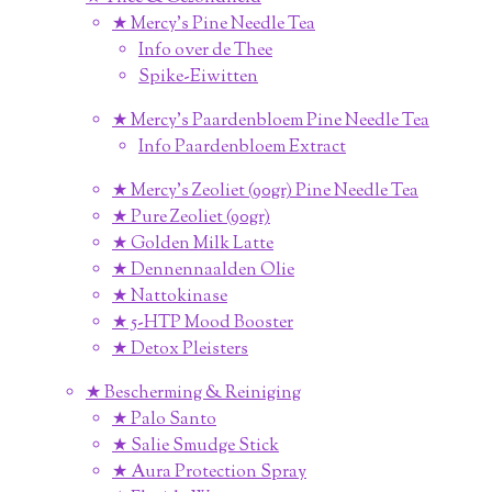
★ Mercy's Pine Needle Tea
Info over de Thee
Spike-Eiwitten
★ Mercy's Paardenbloem Pine Needle Tea
Info Paardenbloem Extract
★ Mercy's Zeoliet (90gr) Pine Needle Tea
★ Pure Zeoliet (90gr)
★ Golden Milk Latte
★ Dennennaalden Olie
★ Nattokinase
★ 5-HTP Mood Booster
★ Detox Pleisters
★ Bescherming & Reiniging
★ Palo Santo
★ Salie Smudge Stick
★ Aura Protection Spray