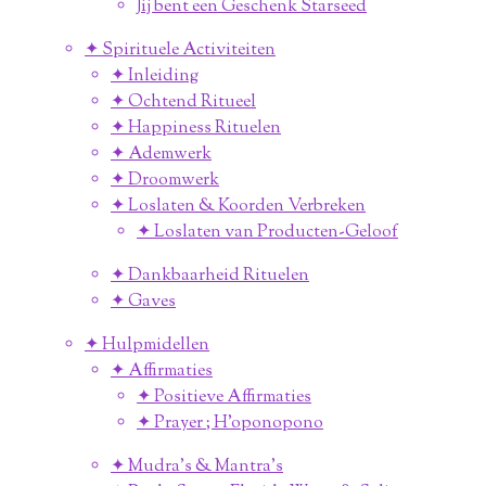
Jij bent een Geschenk Starseed
✦ Spirituele Activiteiten
✦ Inleiding
✦ Ochtend Ritueel
✦ Happiness Rituelen
✦ Ademwerk
✦ Droomwerk
✦ Loslaten & Koorden Verbreken
✦ Loslaten van Producten-Geloof
✦ Dankbaarheid Rituelen
✦ Gaves
✦ Hulpmidellen
✦ Affirmaties
✦ Positieve Affirmaties
✦ Prayer ; H'oponopono
✦ Mudra's & Mantra's