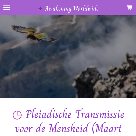
Ga
✦
Awakening Worldwide
direct
naar
de
hoofdinhoud
◷
Pleiadische Transmissie
voor de Mensheid (Maart