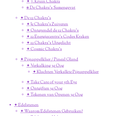
✦ 7. Kruin Chakra
⎈ De Chakra's Samengevat
✦ De 12 Chakra's
✦ Je Chakra's Zuiveren
✦ Ontgrendel de 12 Chakra's
✦ 12 Energiecentra's Codes Kraken
✦ 12 Chakra's Uitgelicht
✦ Cosmic Chakra's
✦ Pijnappelklier / Pineal Gland
✦ Verkalking 3e Oog
✦ Klachten Verkalkte Pijnappelklier
✦ Take Care of your 3th Eye
✦ Ontgiften 3e Oog
✦ Tekenen van Openen 3e Oog
✦ Edelstenen
✦ Waarom Edelstenen Gebruiken?