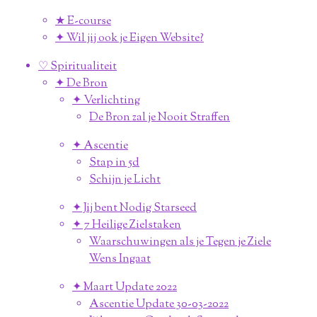
★ E-course
✦ Wil jij ook je Eigen Website?
♡ Spiritualiteit
✦ De Bron
✦ Verlichting
De Bron zal je Nooit Straffen
✦ Ascentie
Stap in 5d
Schijn je Licht
✦ Jij bent Nodig Starseed
✦ 7 Heilige Zielstaken
Waarschuwingen als je Tegen je Ziele
Wens Ingaat
✦ Maart Update 2022
Ascentie Update 30-03-2022