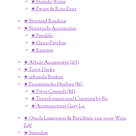
★ Florida Water
★ Zwart & Roze Zout
★ Starseed Reading
★ Spirituele Accessoires
★ Pendels
★ Gans-Patches
★ Kaarsen
★ Altaar Accessoires (2H)
★ Tarot Decks
★ 2ehands Boeken
★ Energetische Healing (M)
★ Prive Consult (M)
★ Transformational Cupping by Bo
★ Acupunctuur Gary Lu
★ Oracle Leggingen & Berichten van jouw Ware
Zelf
★ Sieraden