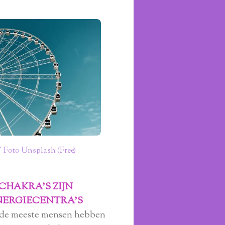
 Foto Unsplash (Free)
CHAKRA'S ZIJN
NERGIECENTRA'S
de meeste mensen hebben