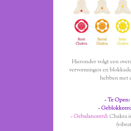
Hieronder volgt een over
vervormingen en blokkades
hebben met 
- Te Open:
- Geblokkeer
- Gebalanceerd:
Chakra is
(vibra