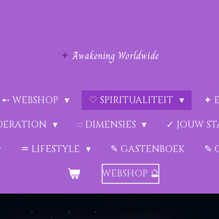
✦
Awakening Worldwide
➸ WEBSHOP
♡ SPIRITUALITEIT
✦ 
EDERATION
◌ DIMENSIES
✓ JOUW ST
♒︎ LIFESTYLE
✎ GASTENBOEK
✎ 
WEBSHOP 🔮