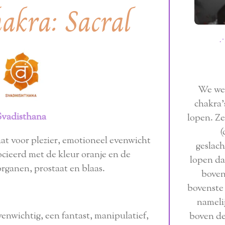
akra: Sacral
⋰
We wer
chakra'
Svadisthana
lopen. Z
(
aat voor plezier, emotioneel evenwicht
geslac
ocieerd met de kleur oranje en de
lopen da
rganen, prostaat en blaas.
boven
bovenste 
nameli
nwichtig, een fantast, manipulatief,
boven de