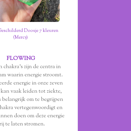
Geschilderd Doosje 7 kleuren
(Mercy)
FLOWING
 chakra's zijn de centra in
aam waarin energie stroomt.
erde energie in onze zeven
 kan vaak leiden tot ziekte,
s belangrijk om te begrijpen
chakra vertegenwoordigt en
unnen doen om deze energie
rij te laten stromen.