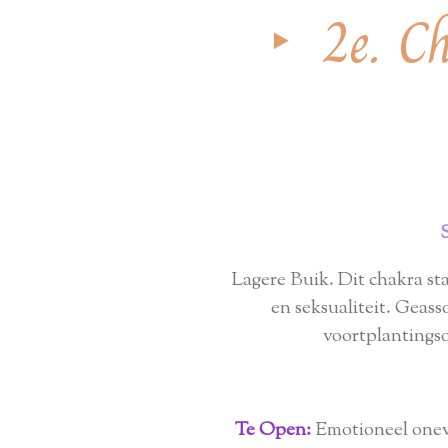
‣ 2e. Ch
Lagere Buik. Dit chakra st
en seksualiteit. Geass
voortplantingso
Te Open:
Emotioneel oneve