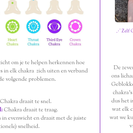
⋰ Zelf 
zicht om je te helpen herkennen hoe
De zeven
 in elk chakra zich uiten en verband
ons lich
de volgende problemen.
Geblokke
chakra's
dus het i
Chakra draait te snel.
wat elk 
d:
Chakra draait te traag.
wat we k
 in evenwicht en draait met de juiste
v
tionele) snelheid.