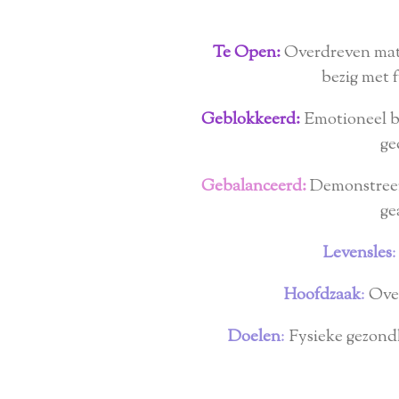
Te Open:
Overdreven mate
bezig met 
Geblokkeerd:
Emotioneel be
ge
Gebalanceerd:
Demonstreert
ge
Levensles
:
Hoofdzaak
:
Over
Doelen
:
Fysieke gezondhe