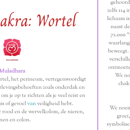
gehoord 
zelfs 114 
akra: Wortel
lichaam i
naast de
72.000 "
waarlangs
beweegt.
verschil
ontmoete
Muladhara
We no
ortel, het perineum, vertegenwoordigt
chakr
erlevingsbehoeften zoals onderdak en
om je op te richten als je veel reist en
uis of gevoel
van
veiligheid hebt.
We noeme
r rood en de wervelkolom, de nieren,
groei
nen en colon.
symbolisee