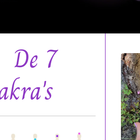
De 7
akra's