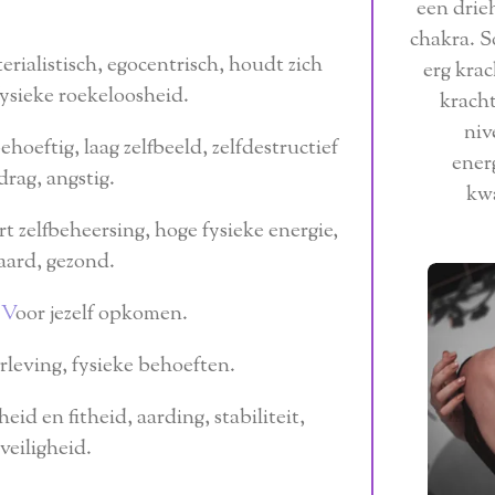
een drie
chakra. S
rialistisch, egocentrisch, houdt zich
erg krac
fysieke roekeloosheid.
kracht
niv
hoeftig, laag zelfbeeld, zelfdestructief
ener
drag, angstig.
kwa
 zelfbeheersing, hoge fysieke energie,
aard, gezond.
 V
oor jezelf opkomen.
leving, fysieke behoeften.
id en fitheid, aarding, stabiliteit,
veiligheid.