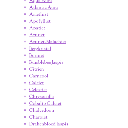
Aqua Aura
Atlantic Aura
Amethist
Apofylliet
Apatiet
Azuriet
Azuriet-Malachiet
Bergkristal
Borniet
Bumblebee Jaspis
Citrien
Carneool
Calciet
Celestiet
Chrysocolla
Cobalto Calciet
Chalcedoon
Charoiet
Drakenbloed Jaspis