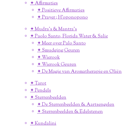
✦ Affirmaties
✦ Positieve Affirmaties
✦ Prayer ; H'oponopono
✦ Mudra's & Mantra's
✦ Paolo Santo, Florida Water & Salie
✦ Meer over Palo Santo
✦ Smudging Geuren
✦ Wierook
✦ Wierook Geuren
✦ De Magie van Aromatherapie en Oliën
✦ Tarot
✦ Pendels
✦ Sterrenbeelden
✦ De Sterrenbeelden & Aartsengelen
✦ Sterrenbeelden & Edelstenen
✦ Kundalini