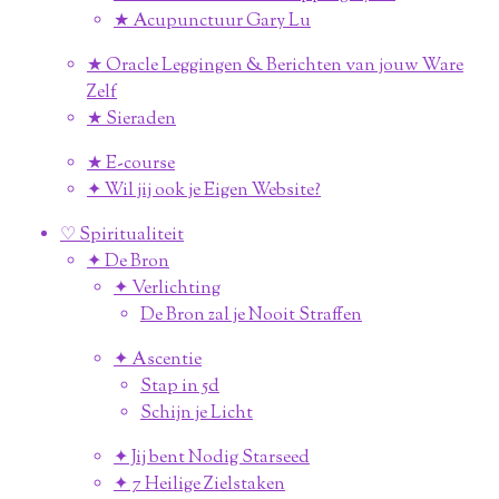
★ Acupunctuur Gary Lu
★ Oracle Leggingen & Berichten van jouw Ware
Zelf
★ Sieraden
★ E-course
✦ Wil jij ook je Eigen Website?
♡ Spiritualiteit
✦ De Bron
✦ Verlichting
De Bron zal je Nooit Straffen
✦ Ascentie
Stap in 5d
Schijn je Licht
✦ Jij bent Nodig Starseed
✦ 7 Heilige Zielstaken