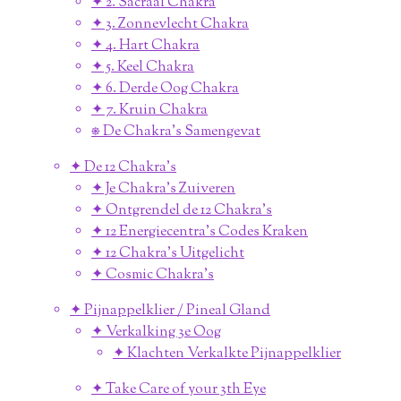
✦ 2. Sacraal Chakra
✦ 3. Zonnevlecht Chakra
✦ 4. Hart Chakra
✦ 5. Keel Chakra
✦ 6. Derde Oog Chakra
✦ 7. Kruin Chakra
⎈ De Chakra's Samengevat
✦ De 12 Chakra's
✦ Je Chakra's Zuiveren
✦ Ontgrendel de 12 Chakra's
✦ 12 Energiecentra's Codes Kraken
✦ 12 Chakra's Uitgelicht
✦ Cosmic Chakra's
✦ Pijnappelklier / Pineal Gland
✦ Verkalking 3e Oog
✦ Klachten Verkalkte Pijnappelklier
✦ Take Care of your 3th Eye