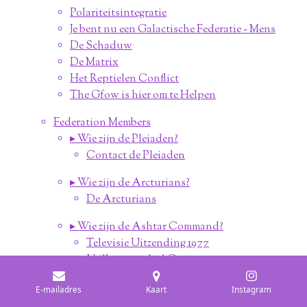
Polariteitsintegratie
Je bent nu een Galactische Federatie - Mens
De Schaduw
De Matrix
Het Reptielen Conflict
The Gfow is hier om te Helpen
Federation Members
▸ Wie zijn de Pleiaden?
Contact de Pleiaden
▸ Wie zijn de Arcturians?
De Arcturians
▸ Wie zijn de Ashtar Command?
Televisie Uitzending 1977
Vrillon van de AC
▸ Wie zijn de Lyrians?
E-mailadres
Kaart
Instagram
Vega & Lyra