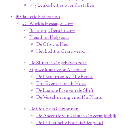
⋰ 5 Leuke Feitjes over Kristallen
✴︎ Galactic Federation
Of Worlds Messages 2022
Belangrijk Bericht 2022
Pleiadian Help 2022
De Gfow is Hier
Het Licht is Gearriveerd
De Sluier is Opgeheven 2022
Zijn we klaar voor Ascentie?
De Gebeurtenis / The Event
The Event is om de Hoek
De Laatste Fase van de Shift
De Verschuiving vind Nu Plaats
De Oorlog is Gewonnen
De Ascentie van Gaia is Onvermijdelijk
De Galactische Poort is Geopend