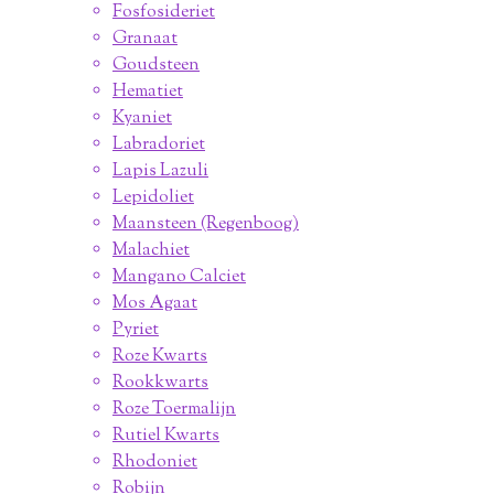
Fosfosideriet
Granaat
Goudsteen
Hematiet
Kyaniet
Labradoriet
Lapis Lazuli
Lepidoliet
Maansteen (Regenboog)
Malachiet
Mangano Calciet
Mos Agaat
Pyriet
Roze Kwarts
Rookkwarts
Roze Toermalijn
Rutiel Kwarts
Rhodoniet
Robijn