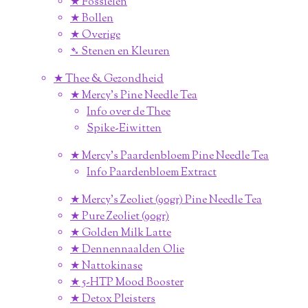
★ Fossielen
★ Bollen
★ Overige
➴ Stenen en Kleuren
★ Thee & Gezondheid
★ Mercy's Pine Needle Tea
Info over de Thee
Spike-Eiwitten
★ Mercy's Paardenbloem Pine Needle Tea
Info Paardenbloem Extract
★ Mercy's Zeoliet (90gr) Pine Needle Tea
★ Pure Zeoliet (90gr)
★ Golden Milk Latte
★ Dennennaalden Olie
★ Nattokinase
★ 5-HTP Mood Booster
★ Detox Pleisters