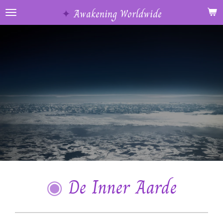
Ga
✦
Awakening Worldwide
direct
naar
de
hoofdinhoud
◉
De Inner Aarde