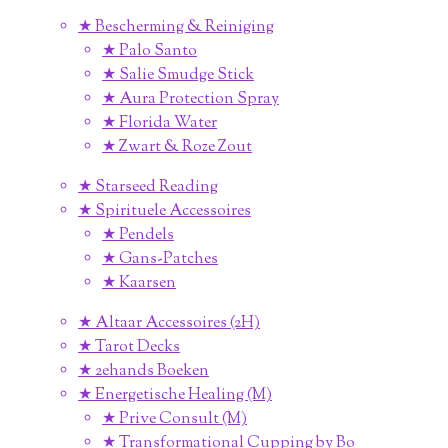
★ Bescherming & Reiniging
★ Palo Santo
★ Salie Smudge Stick
★ Aura Protection Spray
★ Florida Water
★ Zwart & Roze Zout
★ Starseed Reading
★ Spirituele Accessoires
★ Pendels
★ Gans-Patches
★ Kaarsen
★ Altaar Accessoires (2H)
★ Tarot Decks
★ 2ehands Boeken
★ Energetische Healing (M)
★ Prive Consult (M)
★ Transformational Cupping by Bo