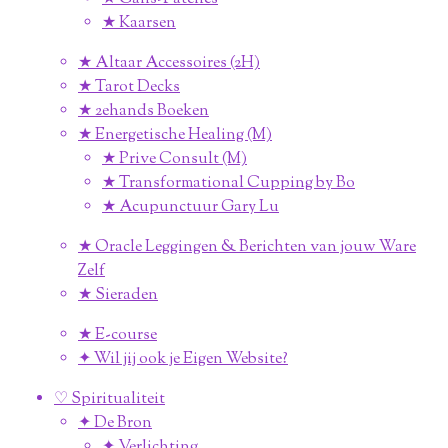
★ Kaarsen
★ Altaar Accessoires (2H)
★ Tarot Decks
★ 2ehands Boeken
★ Energetische Healing (M)
★ Prive Consult (M)
★ Transformational Cupping by Bo
★ Acupunctuur Gary Lu
★ Oracle Leggingen & Berichten van jouw Ware
Zelf
★ Sieraden
★ E-course
✦ Wil jij ook je Eigen Website?
♡ Spiritualiteit
✦ De Bron
✦ Verlichting