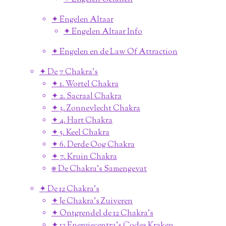
✦ Engelen Altaar
✦ Engelen Altaar Info
✦ Engelen en de Law Of Attraction
✦ De 7 Chakra's
✦ 1. Wortel Chakra
✦ 2. Sacraal Chakra
✦ 3. Zonnevlecht Chakra
✦ 4. Hart Chakra
✦ 5. Keel Chakra
✦ 6. Derde Oog Chakra
✦ 7. Kruin Chakra
⎈ De Chakra's Samengevat
✦ De 12 Chakra's
✦ Je Chakra's Zuiveren
✦ Ontgrendel de 12 Chakra's
✦ 12 Energiecentra's Codes Kraken