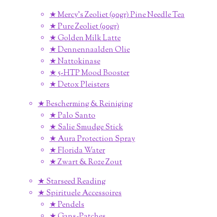
★ Mercy's Zeoliet (90gr) Pine Needle Tea
★ Pure Zeoliet (90gr)
★ Golden Milk Latte
★ Dennennaalden Olie
★ Nattokinase
★ 5-HTP Mood Booster
★ Detox Pleisters
★ Bescherming & Reiniging
★ Palo Santo
★ Salie Smudge Stick
★ Aura Protection Spray
★ Florida Water
★ Zwart & Roze Zout
★ Starseed Reading
★ Spirituele Accessoires
★ Pendels
★ Gans-Patches