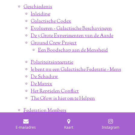
Geschiedenis
Inleiding
Galactische Codex
Evolueren - Galactische Beschavingen
De 3 Grote Experimenten van de Aarde
Ground Crew Project
Een Boodschap aan de Mensheid
Polariteitsintegratie
Je bent nu een Galactische Federatie - Mens
De Schaduw
De Matrix
Het Reptielen Conflict
The Gfow is hier om te Helpen
Federation Members
▸ Wie zijn de Pleiaden?
Contact de Pleiaden
E-mailadres
Kaart
Instagram