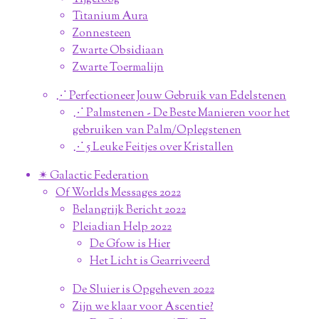
Titanium Aura
Zonnesteen
Zwarte Obsidiaan
Zwarte Toermalijn
⋰ Perfectioneer Jouw Gebruik van Edelstenen
⋰ Palmstenen - De Beste Manieren voor het
gebruiken van Palm/Oplegstenen
⋰ 5 Leuke Feitjes over Kristallen
✴︎ Galactic Federation
Of Worlds Messages 2022
Belangrijk Bericht 2022
Pleiadian Help 2022
De Gfow is Hier
Het Licht is Gearriveerd
De Sluier is Opgeheven 2022
Zijn we klaar voor Ascentie?