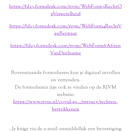
https://fd23.formdesk.com/rivm/WebForm3RechtO
pVergetelheid
https://fd23.formdesk.com/rivm/WebForm4RechtV
anBezwaar
https://fd23.formdesk.com/rivm/WebForm6Afzien
VanDeelname
Bovenstaande formulieren kun je digitaal invullen
en verzenden.
De formulieren zijn ook te vinden op de RIVM
website:
https://www.rivm.nl/covid-19.../privacy/rechten-
betrokkenen
. Je krijgt via de e-mail onmiddellijk een bevestiging