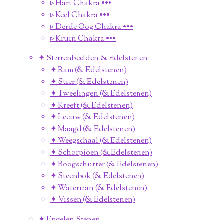
▹ Hart Chakra •••
▹ Keel Chakra •••
▹ Derde Oog Chakra •••
▹ Kruin Chakra •••
✦ Sterrenbeelden & Edelstenen
✦ Ram (& Edelstenen)
✦ Stier (& Edelstenen)
✦ Tweelingen (& Edelstenen)
✦ Kreeft (& Edelstenen)
✦ Leeuw (& Edelstenen)
✦ Maagd (& Edelstenen)
✦ Weegschaal (& Edelstenen)
✦ Schorpioen (& Edelstenen)
✦ Boogschutter (& Edelstenen)
✦ Steenbok (& Edelstenen)
✦ Waterman (& Edelstenen)
✦ Vissen (& Edelstenen)
✦ Engelen Stenen