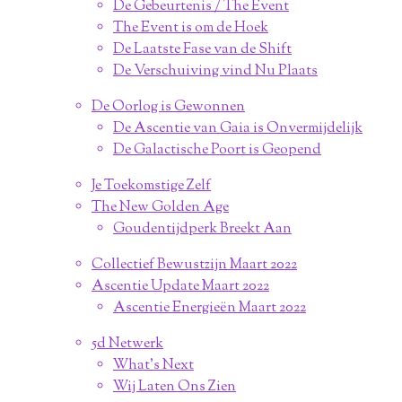
De Gebeurtenis / The Event
The Event is om de Hoek
De Laatste Fase van de Shift
De Verschuiving vind Nu Plaats
De Oorlog is Gewonnen
De Ascentie van Gaia is Onvermijdelijk
De Galactische Poort is Geopend
Je Toekomstige Zelf
The New Golden Age
Goudentijdperk Breekt Aan
Collectief Bewustzijn Maart 2022
Ascentie Update Maart 2022
Ascentie Energieën Maart 2022
5d Netwerk
What's Next
Wij Laten Ons Zien