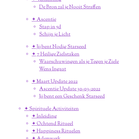
De Bron zal je Nooit Straffen
✦ Ascentie
Stap in 5d
Schijn je Licht
✦ Jij bent Nodig Starseed
✦ 7 Heilige Zielstaken
Waarschuwingen als je Tegen je Ziele
Wens Ingaat
✦ Maart Update 2022
Ascentie Update 30-03-2022
Jij bent een Geschenk Starseed
✦ Spirituele Activiteiten
✦ Inleiding
✦ Ochtend Ritueel
✦ Happiness Rituelen
✦ Ademwerk