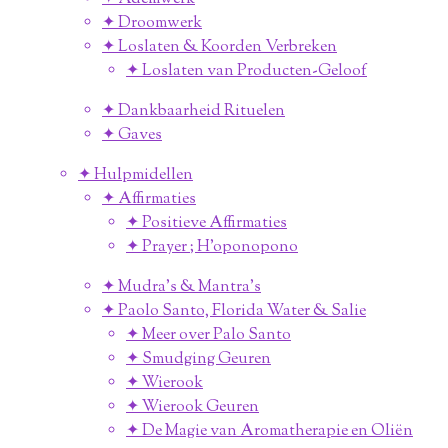
✦ Droomwerk
✦ Loslaten & Koorden Verbreken
✦ Loslaten van Producten-Geloof
✦ Dankbaarheid Rituelen
✦ Gaves
✦ Hulpmidellen
✦ Affirmaties
✦ Positieve Affirmaties
✦ Prayer ; H'oponopono
✦ Mudra's & Mantra's
✦ Paolo Santo, Florida Water & Salie
✦ Meer over Palo Santo
✦ Smudging Geuren
✦ Wierook
✦ Wierook Geuren
✦ De Magie van Aromatherapie en Oliën