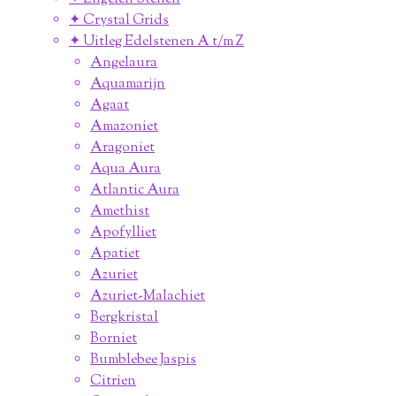
✦ Crystal Grids
✦ Uitleg Edelstenen A t/m Z
Angelaura
Aquamarijn
Agaat
Amazoniet
Aragoniet
Aqua Aura
Atlantic Aura
Amethist
Apofylliet
Apatiet
Azuriet
Azuriet-Malachiet
Bergkristal
Borniet
Bumblebee Jaspis
Citrien