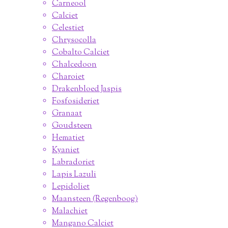
Carneool
Calciet
Celestiet
Chrysocolla
Cobalto Calciet
Chalcedoon
Charoiet
Drakenbloed Jaspis
Fosfosideriet
Granaat
Goudsteen
Hematiet
Kyaniet
Labradoriet
Lapis Lazuli
Lepidoliet
Maansteen (Regenboog)
Malachiet
Mangano Calciet