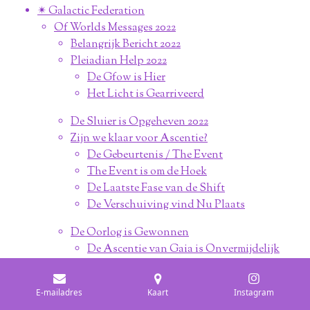
✴︎ Galactic Federation
Of Worlds Messages 2022
Belangrijk Bericht 2022
Pleiadian Help 2022
De Gfow is Hier
Het Licht is Gearriveerd
De Sluier is Opgeheven 2022
Zijn we klaar voor Ascentie?
De Gebeurtenis / The Event
The Event is om de Hoek
De Laatste Fase van de Shift
De Verschuiving vind Nu Plaats
De Oorlog is Gewonnen
De Ascentie van Gaia is Onvermijdelijk
De Galactische Poort is Geopend
Je Toekomstige Zelf
E-mailadres
Kaart
Instagram