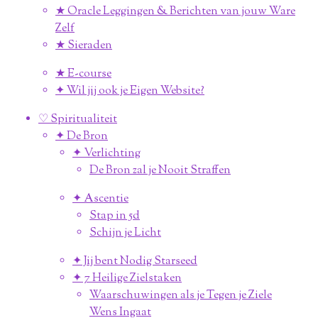
★ Oracle Leggingen & Berichten van jouw Ware
Zelf
★ Sieraden
★ E-course
✦ Wil jij ook je Eigen Website?
♡ Spiritualiteit
✦ De Bron
✦ Verlichting
De Bron zal je Nooit Straffen
✦ Ascentie
Stap in 5d
Schijn je Licht
✦ Jij bent Nodig Starseed
✦ 7 Heilige Zielstaken
Waarschuwingen als je Tegen je Ziele
Wens Ingaat