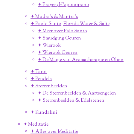
✦ Prayer ; H'oponopono
✦ Mudra's & Mantra's
✦ Paolo Santo, Florida Water & Salie
✦ Meer over Palo Santo
✦ Smudging Geuren
✦ Wierook
✦ Wierook Geuren
✦ De Magie van Aromatherapie en Oliën
✦ Tarot
✦ Pendels
✦ Sterrenbeelden
✦ De Sterrenbeelden & Aartsengelen
✦ Sterrenbeelden & Edelstenen
✦ Kundalini
✦ Meditatie
✦ Alles over Meditatie