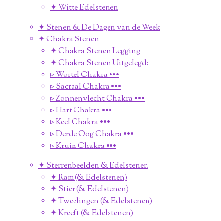
✦ Witte Edelstenen
✦ Stenen & De Dagen van de Week
✦ Chakra Stenen
✦ Chakra Stenen Legging
✦ Chakra Stenen Uitgelegd:
▹ Wortel Chakra •••
▹ Sacraal Chakra •••
▹ Zonnenvlecht Chakra •••
▹ Hart Chakra •••
▹ Keel Chakra •••
▹ Derde Oog Chakra •••
▹ Kruin Chakra •••
✦ Sterrenbeelden & Edelstenen
✦ Ram (& Edelstenen)
✦ Stier (& Edelstenen)
✦ Tweelingen (& Edelstenen)
✦ Kreeft (& Edelstenen)