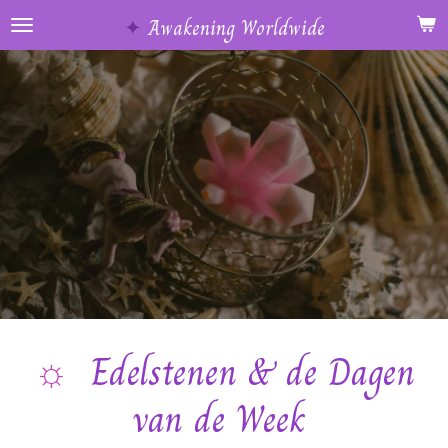
Ga
✦
Awakening Worldwide
direct
naar
de
hoofdinhoud
☼
Edelstenen & de Dagen
van de Week