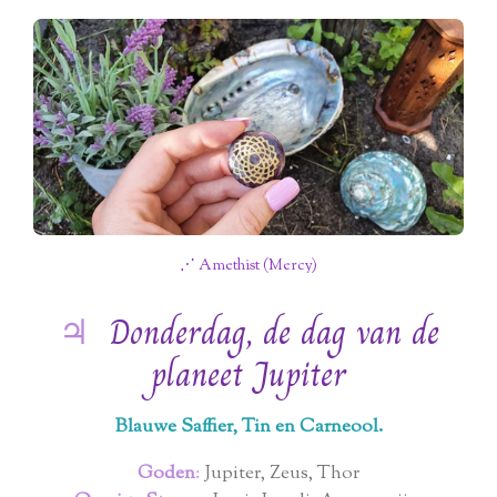
⋰ Amethist (Mercy)
♃
Donderdag, de dag van de
planeet Jupiter
Blauwe Saffier, Tin en Carneool.
Goden
:
Jupiter, Zeus, Thor