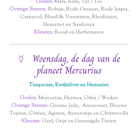
Goden
:
Mars, Ram, Tyr / Tiu
Overige Stenen
:
Robijn, Rode Granaat, Rode Jaspis,
Carneool, Bloed & Vuursteen, Rhodoniet,
Hematiet en Sardonyx
Kleuren
:
Rood en Herfsttinten
☿
Woensdag, de dag van de
planeet Mercurius
Turquoise, Kwikzilver en Hematiet.
Goden
:
Mercurius, Hermes, Odin / Woden
Overige Stenen
:
Groene Jade, Amazoniet, Blauwe
Topaas, Citrien, Agaten, Aventurijn en Chrysocolla
Kleuren
:
Geel, Grijs en Gemengde Tinten