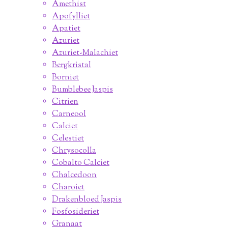
Amethist
Apofylliet
Apatiet
Azuriet
Azuriet-Malachiet
Bergkristal
Borniet
Bumblebee Jaspis
Citrien
Carneool
Calciet
Celestiet
Chrysocolla
Cobalto Calciet
Chalcedoon
Charoiet
Drakenbloed Jaspis
Fosfosideriet
Granaat