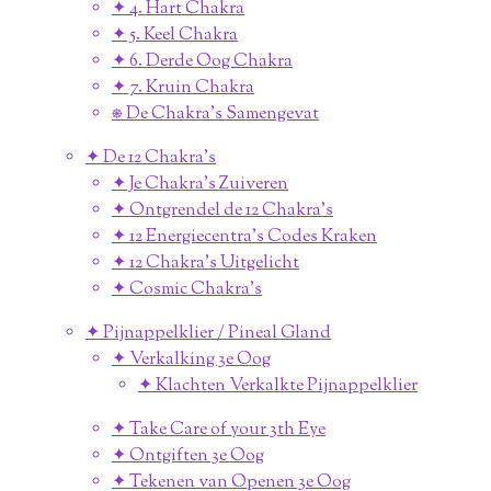
✦ 4. Hart Chakra
✦ 5. Keel Chakra
✦ 6. Derde Oog Chakra
✦ 7. Kruin Chakra
⎈ De Chakra's Samengevat
✦ De 12 Chakra's
✦ Je Chakra's Zuiveren
✦ Ontgrendel de 12 Chakra's
✦ 12 Energiecentra's Codes Kraken
✦ 12 Chakra's Uitgelicht
✦ Cosmic Chakra's
✦ Pijnappelklier / Pineal Gland
✦ Verkalking 3e Oog
✦ Klachten Verkalkte Pijnappelklier
✦ Take Care of your 3th Eye
✦ Ontgiften 3e Oog
✦ Tekenen van Openen 3e Oog