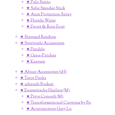
★ Palo Santo
★ Salie Smudge Stick
★ Aura Protection Spray
★ Florida Water
★ Zwart & Roze Zout
★ Starseed Reading
★ Spirituele Accessoires
★ Pendels
★ Gans-Patches
★ Kaarsen
★ Altaar Accessoires (2H)
★ Tarot Decks
★ 2ehands Boeken
★ Energetische Healing (M)
★ Prive Consult (M)
★ Transformational Cupping by Bo
★ Acupunctuur Gary Lu