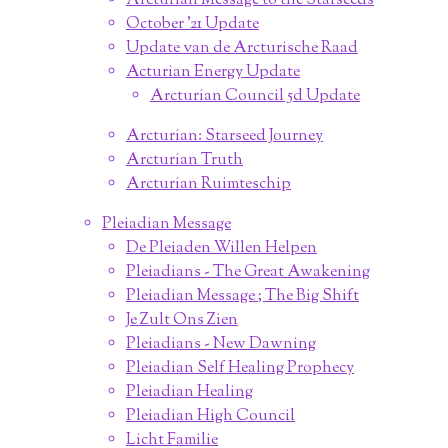
Arcturian Message to the Starseeds
October '21 Update
Update van de Arcturische Raad
Acturian Energy Update
Arcturian Council 5d Update
Arcturian: Starseed Journey
Arcturian Truth
Arcturian Ruimteschip
Pleiadian Message
De Pleiaden Willen Helpen
Pleiadians - The Great Awakening
Pleiadian Message ; The Big Shift
Je Zult Ons Zien
Pleiadians - New Dawning
Pleiadian Self Healing Prophecy
Pleiadian Healing
Pleiadian High Council
Licht Familie