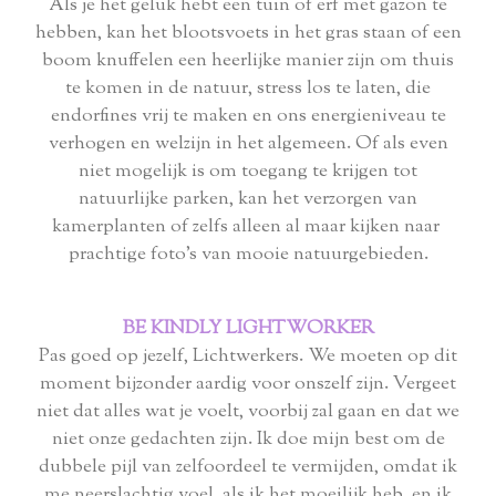
Als je het geluk hebt een tuin of erf met gazon te
hebben, kan het blootsvoets in het gras staan ​​of een
boom knuffelen een heerlijke manier zijn om thuis
te komen in de natuur, stress los te laten, die
endorfines vrij te maken en ons energieniveau te
verhogen en welzijn in het algemeen. Of als even
niet mogelijk is om toegang te krijgen tot
natuurlijke parken, kan het verzorgen van
kamerplanten of zelfs alleen al maar kijken naar
prachtige foto's van mooie natuurgebieden.
BE KINDLY LIGHTWORKER
Pas goed op jezelf, Lichtwerkers. We moeten op dit
moment bijzonder aardig voor onszelf zijn. Vergeet
niet dat alles wat je voelt, voorbij zal gaan en dat we
niet onze gedachten zijn. Ik doe mijn best om de
dubbele pijl van zelfoordeel te vermijden, omdat ik
me neerslachtig voel, als ik het moeilijk heb, en ik