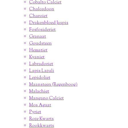
Cobalto Calciet
Chalcedoon
Charoiet
Drakenbloed Jaspis
Fosfosideriet
Granaat
Goudsteen
Hematiet
Kyaniet
Labradoriet
Lapis Lazuli
Lepidoliet
Maansteen (Regenboog)
Malachiet
Mangano Calciet
Mos Agaat
Pyriet
Roze Kwarts
Rookkwarts