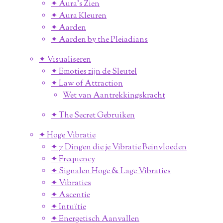
✦ Aura's Zien
✦ Aura Kleuren
✦ Aarden
✦ Aarden by the Pleiadians
✦ Visualiseren
✦ Emoties zijn de Sleutel
✦ Law of Attraction
Wet van Aantrekkingskracht
✦ The Secret Gebruiken
✦ Hoge Vibratie
✦ 7 Dingen die je Vibratie Beinvloeden
✦ Frequency
✦ Signalen Hoge & Lage Vibraties
✦ Vibraties
✦ Ascentie
✦ Intuïtie
✦ Energetisch Aanvallen