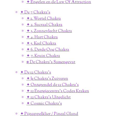
✦ Engelen en de Law Of Attraction
✦ De 7 Chakra's
✦ 1. Wortel Chakra
✦ 2. Sacraal Chakra
✦ 3. Zonnevlecht Chakra
✦ 4. Hart Chakra
✦ 5. Keel Chakra
✦ 6. Derde Oog Chakra
✦ 7. Kruin Chakra
⎈ De Chakra's Samengevat
✦ De 12 Chakra's
✦ Je Chakra's Zuiveren
✦ Ontgrendel de 12 Chakra's
✦ 12 Energiecentra's Codes Kraken
✦ 12 Chakra's Uitgelicht
✦ Cosmic Chakra's
✦ Pijnappelklier / Pineal Gland