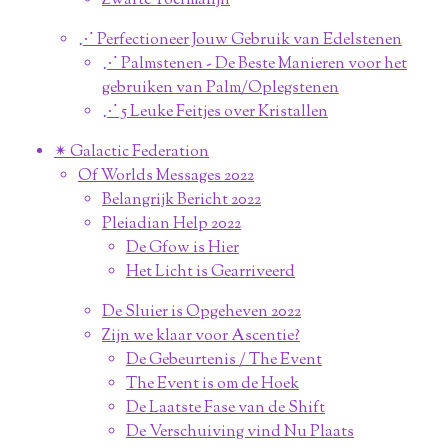
Zwarte Toermalijn
⋰ Perfectioneer Jouw Gebruik van Edelstenen
⋰ Palmstenen - De Beste Manieren voor het
gebruiken van Palm/Oplegstenen
⋰ 5 Leuke Feitjes over Kristallen
✴︎ Galactic Federation
Of Worlds Messages 2022
Belangrijk Bericht 2022
Pleiadian Help 2022
De Gfow is Hier
Het Licht is Gearriveerd
De Sluier is Opgeheven 2022
Zijn we klaar voor Ascentie?
De Gebeurtenis / The Event
The Event is om de Hoek
De Laatste Fase van de Shift
De Verschuiving vind Nu Plaats