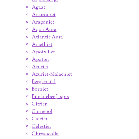
Aquamarijn
Agaat
Amazoniet
Aragoniet
Aqua Aura
Atlantic Aura
Amethist
Apofylliet
Apatiet
Azuriet
Azuriet-Malachiet
Bergkristal
Borniet
Bumblebee Jaspis
Citrien
Carneool
Calciet
Celestiet
Chrysocolla