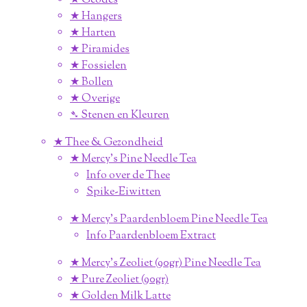
★ Geodes
★ Hangers
★ Harten
★ Piramides
★ Fossielen
★ Bollen
★ Overige
➴ Stenen en Kleuren
★ Thee & Gezondheid
★ Mercy's Pine Needle Tea
Info over de Thee
Spike-Eiwitten
★ Mercy's Paardenbloem Pine Needle Tea
Info Paardenbloem Extract
★ Mercy's Zeoliet (90gr) Pine Needle Tea
★ Pure Zeoliet (90gr)
★ Golden Milk Latte