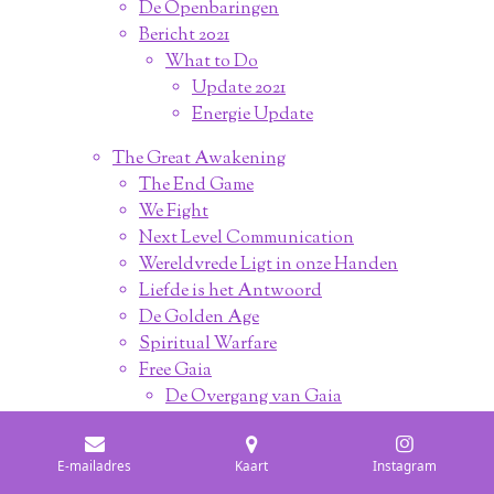
De Openbaringen
Bericht 2021
What to Do
Update 2021
Energie Update
The Great Awakening
The End Game
We Fight
Next Level Communication
Wereldvrede Ligt in onze Handen
Liefde is het Antwoord
De Golden Age
Spiritual Warfare
Free Gaia
De Overgang van Gaia
Bericht van Gaia
Werk samen met Gaia
E-mailadres
Kaart
Instagram