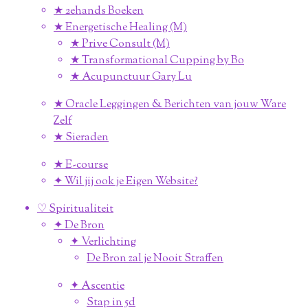
★ 2ehands Boeken
★ Energetische Healing (M)
★ Prive Consult (M)
★ Transformational Cupping by Bo
★ Acupunctuur Gary Lu
★ Oracle Leggingen & Berichten van jouw Ware
Zelf
★ Sieraden
★ E-course
✦ Wil jij ook je Eigen Website?
♡ Spiritualiteit
✦ De Bron
✦ Verlichting
De Bron zal je Nooit Straffen
✦ Ascentie
Stap in 5d