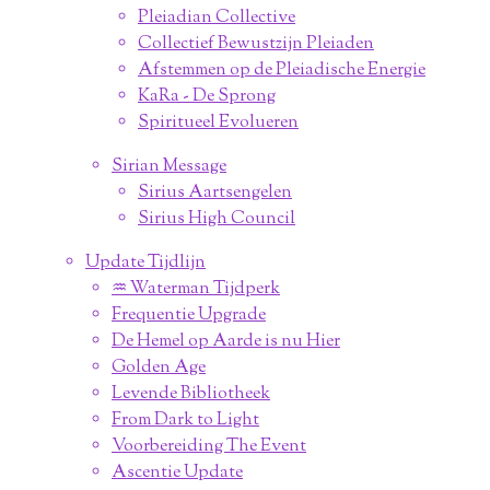
Pleiadian Collective
Collectief Bewustzijn Pleiaden
Afstemmen op de Pleiadische Energie
KaRa - De Sprong
Spiritueel Evolueren
Sirian Message
Sirius Aartsengelen
Sirius High Council
Update Tijdlijn
♒︎ Waterman Tijdperk
Frequentie Upgrade
De Hemel op Aarde is nu Hier
Golden Age
Levende Bibliotheek
From Dark to Light
Voorbereiding The Event
Ascentie Update