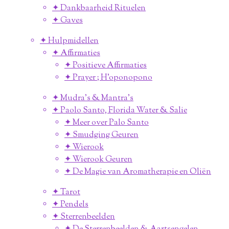
✦ Dankbaarheid Rituelen
✦ Gaves
✦ Hulpmidellen
✦ Affirmaties
✦ Positieve Affirmaties
✦ Prayer ; H'oponopono
✦ Mudra's & Mantra's
✦ Paolo Santo, Florida Water & Salie
✦ Meer over Palo Santo
✦ Smudging Geuren
✦ Wierook
✦ Wierook Geuren
✦ De Magie van Aromatherapie en Oliën
✦ Tarot
✦ Pendels
✦ Sterrenbeelden