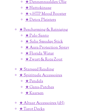
★ Dennennaalden Olie
★ Nattokinase
★ 5-HTP Mood Booster
★ Detox Pleisters
★ Bescherming & Reiniging
★ Palo Santo
★ Salie Smudge Stick
★ Aura Protection Spray
★ Florida Water
★ Zwart & Roze Zout
★ Starseed Reading
★ Spirituele Accessoires
★ Pendels
★ Gans-Patches
★ Kaarsen
★ Altaar Accessoires (2H)
★ Tarot Decks