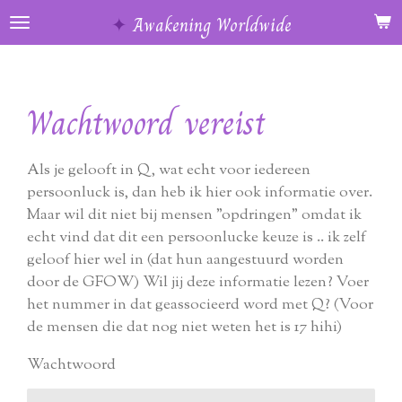
Ga
✦
Awakening Worldwide
direct
naar
de
Wachtwoord vereist
hoofdinhoud
Als je gelooft in Q, wat echt voor iedereen
persoonluck is, dan heb ik hier ook informatie over.
Maar wil dit niet bij mensen "opdringen" omdat ik
echt vind dat dit een persoonlucke keuze is .. ik zelf
geloof hier wel in (dat hun aangestuurd worden
door de GFOW) Wil jij deze informatie lezen? Voer
het nummer in dat geassocieerd word met Q? (Voor
de mensen die dat nog niet weten het is 17 hihi)
Wachtwoord