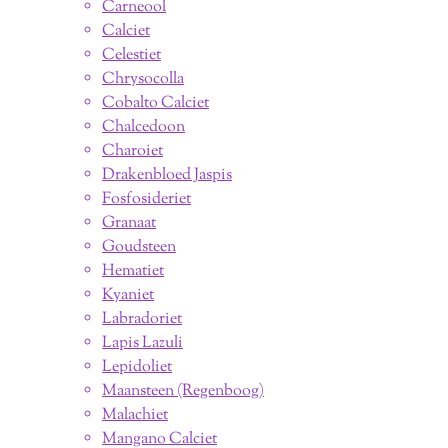
Carneool
Calciet
Celestiet
Chrysocolla
Cobalto Calciet
Chalcedoon
Charoiet
Drakenbloed Jaspis
Fosfosideriet
Granaat
Goudsteen
Hematiet
Kyaniet
Labradoriet
Lapis Lazuli
Lepidoliet
Maansteen (Regenboog)
Malachiet
Mangano Calciet