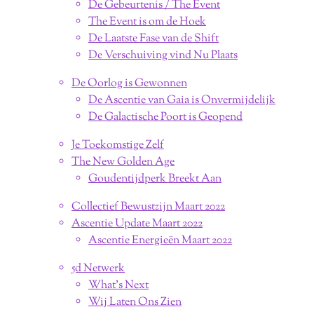
De Gebeurtenis / The Event
The Event is om de Hoek
De Laatste Fase van de Shift
De Verschuiving vind Nu Plaats
De Oorlog is Gewonnen
De Ascentie van Gaia is Onvermijdelijk
De Galactische Poort is Geopend
Je Toekomstige Zelf
The New Golden Age
Goudentijdperk Breekt Aan
Collectief Bewustzijn Maart 2022
Ascentie Update Maart 2022
Ascentie Energieën Maart 2022
5d Netwerk
What's Next
Wij Laten Ons Zien