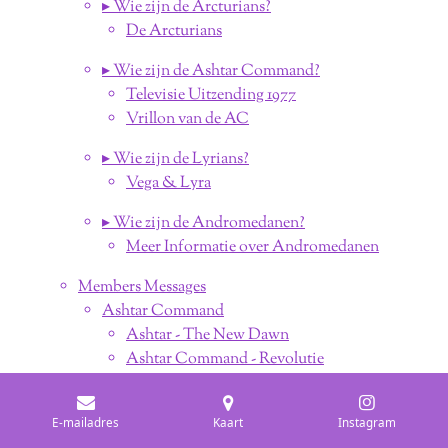
▸ Wie zijn de Arcturians?
De Arcturians
▸ Wie zijn de Ashtar Command?
Televisie Uitzending 1977
Vrillon van de AC
▸ Wie zijn de Lyrians?
Vega & Lyra
▸ Wie zijn de Andromedanen?
Meer Informatie over Andromedanen
Members Messages
Ashtar Command
Ashtar - The New Dawn
Ashtar Command - Revolutie
Message from Ashtar Command
Ashtar Update
E-mailadres
Kaart
Instagram
Personal Message April 2021