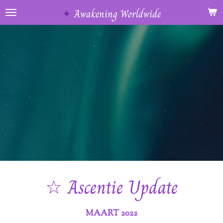
Ga
✦
Awakening Worldwide
direct
naar
de
hoofdinhoud
☆
Ascentie Update
MAART 2022