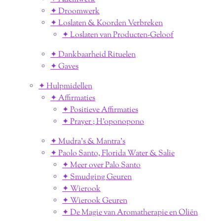
✦ Droomwerk
✦ Loslaten & Koorden Verbreken
✦ Loslaten van Producten-Geloof
✦ Dankbaarheid Rituelen
✦ Gaves
✦ Hulpmidellen
✦ Affirmaties
✦ Positieve Affirmaties
✦ Prayer ; H'oponopono
✦ Mudra's & Mantra's
✦ Paolo Santo, Florida Water & Salie
✦ Meer over Palo Santo
✦ Smudging Geuren
✦ Wierook
✦ Wierook Geuren
✦ De Magie van Aromatherapie en Oliën