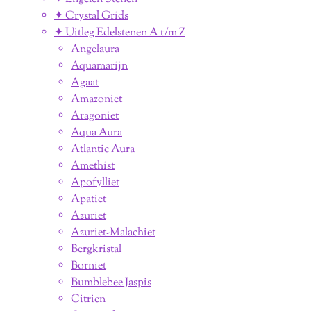
✦ Crystal Grids
✦ Uitleg Edelstenen A t/m Z
Angelaura
Aquamarijn
Agaat
Amazoniet
Aragoniet
Aqua Aura
Atlantic Aura
Amethist
Apofylliet
Apatiet
Azuriet
Azuriet-Malachiet
Bergkristal
Borniet
Bumblebee Jaspis
Citrien