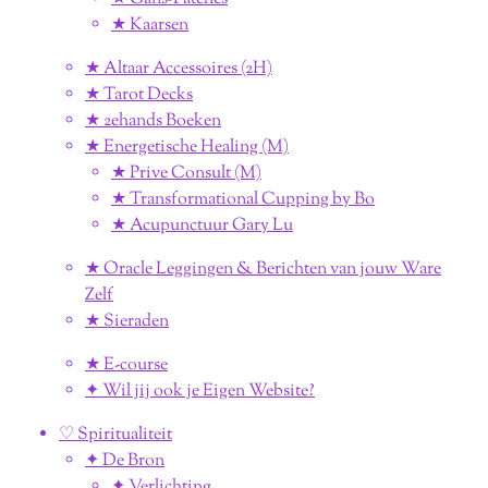
★ Kaarsen
★ Altaar Accessoires (2H)
★ Tarot Decks
★ 2ehands Boeken
★ Energetische Healing (M)
★ Prive Consult (M)
★ Transformational Cupping by Bo
★ Acupunctuur Gary Lu
★ Oracle Leggingen & Berichten van jouw Ware
Zelf
★ Sieraden
★ E-course
✦ Wil jij ook je Eigen Website?
♡ Spiritualiteit
✦ De Bron
✦ Verlichting