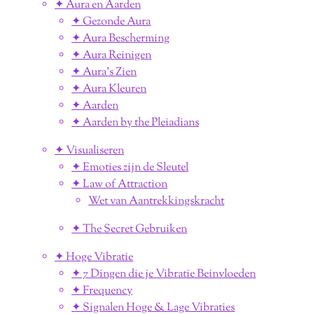
✦ Aura en Aarden
✦ Gezonde Aura
✦ Aura Bescherming
✦ Aura Reinigen
✦ Aura's Zien
✦ Aura Kleuren
✦ Aarden
✦ Aarden by the Pleiadians
✦ Visualiseren
✦ Emoties zijn de Sleutel
✦ Law of Attraction
Wet van Aantrekkingskracht
✦ The Secret Gebruiken
✦ Hoge Vibratie
✦ 7 Dingen die je Vibratie Beinvloeden
✦ Frequency
✦ Signalen Hoge & Lage Vibraties