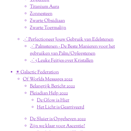
Titanium Aura
Zonnesteen
Zwarte Obsidiaan
Zwarte Toermalijn
⋰ Perfectioneer Jouw Gebruik van Edelstenen
⋰ Palmstenen - De Beste Manieren voor het
gebruiken van Palm/Oplegstenen
⋰ 5 Leuke Feitjes over Kristallen
✴︎ Galactic Federation
Of Worlds Messages 2022
Belangrijk Bericht 2022
Pleiadian Help 2022
De Gfow is Hier
Het Licht is Gearriveerd
De Sluier is Opgeheven 2022
Zijn we klaar voor Ascentie?