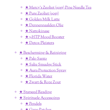
★ Mercy's Zeoliet (90gr) Pine Needle Tea
★ Pure Zeoliet (90gr)
★ Golden Milk Latte
★ Dennennaalden Olie
★ Nattokinase
★ 5-HTP Mood Booster
★ Detox Pleisters
★ Bescherming & Reiniging
★ Palo Santo
★ Salie Smudge Stick
★ Aura Protection Spray
★ Florida Water
★ Zwart & Roze Zout
★ Starseed Reading
★ Spirituele Accessoires
★ Pendels
★ Gans-Patches