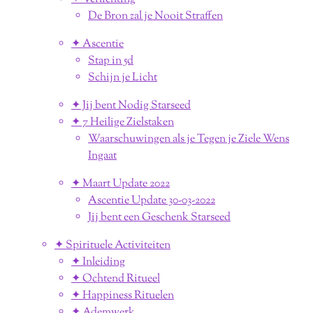
De Bron zal je Nooit Straffen
✦ Ascentie
Stap in 5d
Schijn je Licht
✦ Jij bent Nodig Starseed
✦ 7 Heilige Zielstaken
Waarschuwingen als je Tegen je Ziele Wens
Ingaat
✦ Maart Update 2022
Ascentie Update 30-03-2022
Jij bent een Geschenk Starseed
✦ Spirituele Activiteiten
✦ Inleiding
✦ Ochtend Ritueel
✦ Happiness Rituelen
✦ Ademwerk