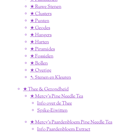
★ Ruwe Stenen
★ Clusters
★ Punten
★ Geodes
★ Hangers
★ Harten
★ Piramides
★ Fossielen
★ Bollen
★ Overige
➴ Stenen en Kleuren
★ Thee & Gezondheid
★ Mercy's Pine Needle Tea
Info over de Thee
Spike-Eiwitten
★ Mercy's Paardenbloem Pine Needle Tea
Info Paardenbloem Extract