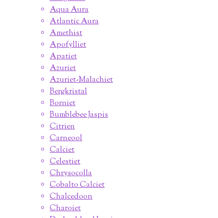
Aqua Aura
Atlantic Aura
Amethist
Apofylliet
Apatiet
Azuriet
Azuriet-Malachiet
Bergkristal
Borniet
Bumblebee Jaspis
Citrien
Carneool
Calciet
Celestiet
Chrysocolla
Cobalto Calciet
Chalcedoon
Charoiet