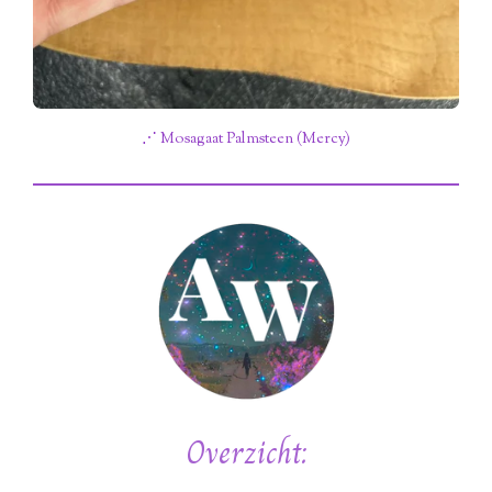
⋰ Mosagaat Palmsteen (Mercy)
Overzicht: