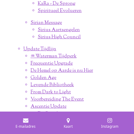
KaRa - De Sprong
Spiritueel Evolueren
Sirian Message
Sirius Aartsengelen
Sirius High Council
Update Tijdlijn
♒︎ Waterman Tijdperk
Frequentie Upgrade
De Hemel op Aarde is nu Hier
Golden Age
Levende Bibliotheek
From Dark to Light
Voorbereiding The Event
Ascentie Update
De Openbaringen
Bericht 2021
E-mailadres
Kaart
Instagram
What to Do