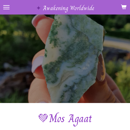
Ga
✦
Awakening Worldwide
direct
naar
de
hoofdinhoud
💚Mos Agaat