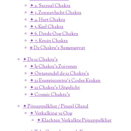
✦ 2. Sacraal Chakra
✦ 3. Zonnevlecht Chakra
✦ 4. Hart Chakra
✦ 5. Keel Chakra
✦ 6. Derde Oog Chakra
✦ 7. Kruin Chakra
⎈ De Chakra's Samengevat
✦ De 12 Chakra's
✦ Je Chakra's Zuiveren
✦ Ontgrendel de 12 Chakra's
✦ 12 Energiecentra's Codes Kraken
✦ 12 Chakra's Uitgelicht
✦ Cosmic Chakra's
✦ Pijnappelklier / Pineal Gland
✦ Verkalking 3e Oog
✦ Klachten Verkalkte Pijnappelklier