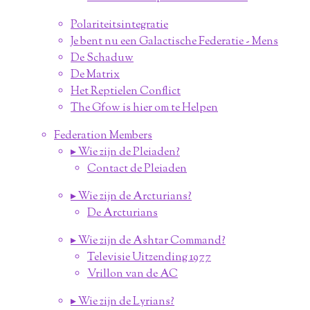
Polariteitsintegratie
Je bent nu een Galactische Federatie - Mens
De Schaduw
De Matrix
Het Reptielen Conflict
The Gfow is hier om te Helpen
Federation Members
▸ Wie zijn de Pleiaden?
Contact de Pleiaden
▸ Wie zijn de Arcturians?
De Arcturians
▸ Wie zijn de Ashtar Command?
Televisie Uitzending 1977
Vrillon van de AC
▸ Wie zijn de Lyrians?