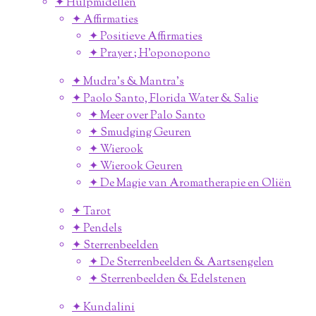
✦ Hulpmidellen
✦ Affirmaties
✦ Positieve Affirmaties
✦ Prayer ; H'oponopono
✦ Mudra's & Mantra's
✦ Paolo Santo, Florida Water & Salie
✦ Meer over Palo Santo
✦ Smudging Geuren
✦ Wierook
✦ Wierook Geuren
✦ De Magie van Aromatherapie en Oliën
✦ Tarot
✦ Pendels
✦ Sterrenbeelden
✦ De Sterrenbeelden & Aartsengelen
✦ Sterrenbeelden & Edelstenen
✦ Kundalini