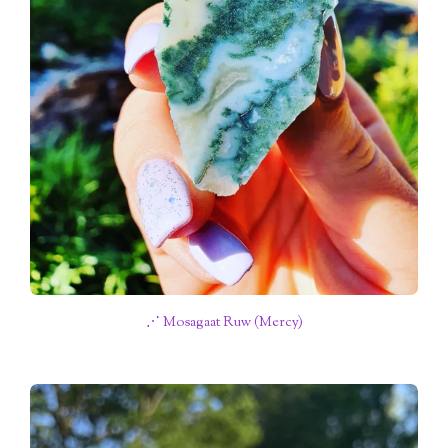
⋰ Mosagaat Ruw (Mercy)