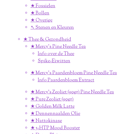
★ Fossielen
★ Bollen
★ Overige
➴ Stenen en Kleuren
★ Thee & Gezondheid
★ Mercy's Pine Needle Tea
Info over de Thee
Spike-Eiwitten
★ Mercy's Paardenbloem Pine Needle Tea
Info Paardenbloem Extract
★ Mercy's Zeoliet (90gr) Pine Needle Tea
★ Pure Zeoliet (90gr)
★ Golden Milk Latte
★ Dennennaalden Olie
★ Nattokinase
★ 5-HTP Mood Booster