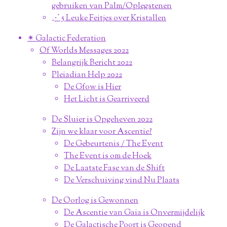
gebruiken van Palm/Oplegstenen
⋰ 5 Leuke Feitjes over Kristallen
✴︎ Galactic Federation
Of Worlds Messages 2022
Belangrijk Bericht 2022
Pleiadian Help 2022
De Gfow is Hier
Het Licht is Gearriveerd
De Sluier is Opgeheven 2022
Zijn we klaar voor Ascentie?
De Gebeurtenis / The Event
The Event is om de Hoek
De Laatste Fase van de Shift
De Verschuiving vind Nu Plaats
De Oorlog is Gewonnen
De Ascentie van Gaia is Onvermijdelijk
De Galactische Poort is Geopend