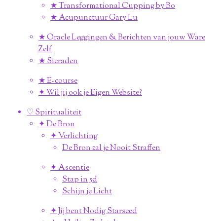
★ Transformational Cupping by Bo
★ Acupunctuur Gary Lu
★ Oracle Leggingen & Berichten van jouw Ware
Zelf
★ Sieraden
★ E-course
✦ Wil jij ook je Eigen Website?
♡ Spiritualiteit
✦ De Bron
✦ Verlichting
De Bron zal je Nooit Straffen
✦ Ascentie
Stap in 5d
Schijn je Licht
✦ Jij bent Nodig Starseed