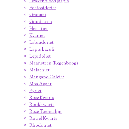
Drakenbloed Jaspis
Fosfosideriet
Granaat
Goudsteen
Hematiet
Kyaniet
Labradoriet
Lapis Lazuli
Lepidoliet
Maansteen (Regenboog)
Malachiet
Mangano Calciet
Mos Agaat
Pyriet
Roze Kwarts
Rookkwarts
Roze Toermalijn
Rutiel Kwarts
Rhodoniet