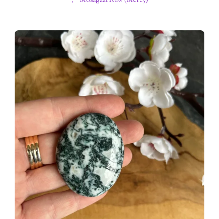
⋰ Mosagaat Ruw (Mercy)