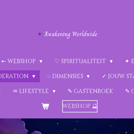
✦
Awakening Worldwide
➸ WEBSHOP
♡ SPIRITUALITEIT
✦ 
EDERATION
◌ DIMENSIES
✓ JOUW ST
♒︎ LIFESTYLE
✎ GASTENBOEK
✎ 
WEBSHOP 🔮