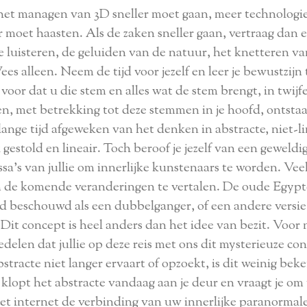
 het managen van 3D sneller moet gaan, meer technolo
 moet haasten. Als de zaken sneller gaan, vertraag dan
te luisteren, de geluiden van de natuur, het knetteren va
es alleen. Neem de tijd voor jezelf en leer je bewustzijn
voor dat u die stem en alles wat de stem brengt, in twijf
en, met betrekking tot deze stemmen in je hoofd, ontsta
lange tijd afgeweken van het denken in abstracte, niet-li
gestold en lineair. Toch beroof je jezelf van een geweldi
ssa's van jullie om innerlijke kunstenaars te worden. V
 de komende veranderingen te vertalen. De oude Egyp
d beschouwd als een dubbelganger, of een andere versie 
 Dit concept is heel anders dan het idee van bezit.
Voor 
meedelen dat jullie op deze reis met ons dit mysterieuze
stracte niet langer ervaart of opzoekt, is dit weinig be
lopt het abstracte vandaag aan je deur en vraagt je om v
het internet de verbinding van uw innerlijke paranormal