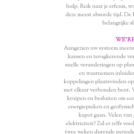
hulp. Reik naar je erfenis, w
deze meest absurde tijd. De 
belangrijke s
WE'RE
Aangezien uw systeem ineenst
kansen en terugkerende vers
snelle veranderingen op pla
en waarnemen inluiden, 
koppelingen plaatsvinden op 
met elkaar verbonden bent. 
kruipen en besluiten om ee
energiepieken en geofysisch
kapot gaan. Velen van j
elektriciteit? Zal er zelfs v
twee weken durende periodes