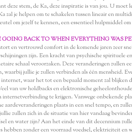
ant deze stem, de Ka, deze inspiratie is van jou. U moet l
Ka zal je helpen om te schakelen tussen lineair en multid
leutel om jezelf te kennen, een essentieel hulpmiddel om
 GOING BACK TO WHEN EVERYTHING WAS P
ort en vertrouwd comfort in de komende jaren zeer snel 
chijningen zijn. Een kracht van psychische spirituele en
netaire schaal veroorzaken. Deze veranderingen zullen 
waarbij jullie je zullen verbinden als één mensheid. Even
internet, waar het tot een bepaald moment zal blijken da
Veel van uw holdbacks en elektronische geheelonthouder
n internetverbinding te krijgen. Vanwege onbekende pla
e aardeveranderingen plaats in een snel tempo, en zullen 
ullie zullen zich in de situatie van hier vandaag bevin
oedsel en water zijn? Aan het einde van dit decennium zul
 hebben zonder een voorraad voedsel, elektriciteit en