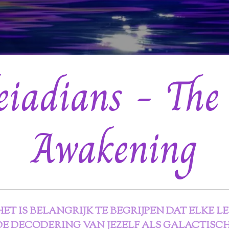
eiadians - The
Awakening
HET IS BELANGRIJK TE BEGRIJPEN DAT ELKE L
DE DECODERING VAN JEZELF ALS GALACTISC