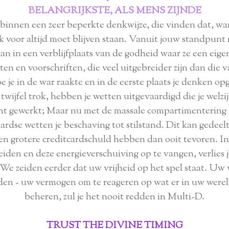
BELANGRIJKSTE, ALS MENS ZIJNDE
n binnen een zeer beperkte denkwijze, die vinden dat, wa
ek voor altijd moet blijven staan. Vanuit jouw standpu
n in een verblijfplaats van de godheid waar ze een eig
en en voorschriften, die veel uitgebreider zijn dan die 
oe je in de war raakte en in de eerste plaats je denken op
in twijfel trok, hebben je wetten uitgevaardigd die je welz
ht gewerkt; Maar nu met de massale compartimentering
ardse wetten je beschaving tot stilstand. Dit kan gedeel
n grotere creditcardschuld hebben dan ooit tevoren. In 
eiden en deze energieverschuiving op te vangen, verlies 
We zeiden eerder dat uw vrijheid op het spel staat. Uw 
en - uw vermogen om te reageren op wat er in uw wereld
beheren, zul je het nooit redden in Multi-D.
TRUST THE DIVINE TIMING