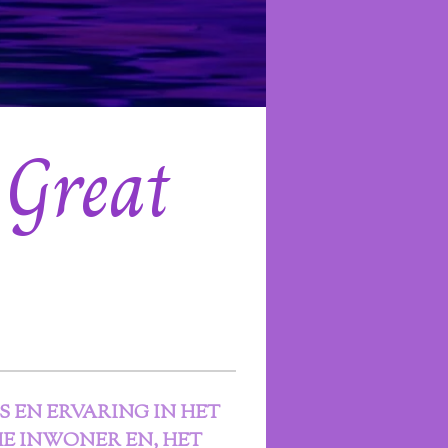
 Great
ES EN ERVARING IN HET
HE INWONER EN, HET