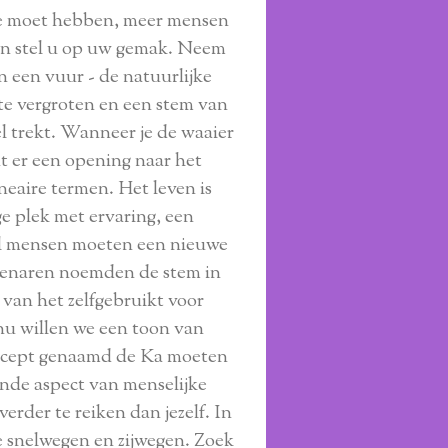
gie moet hebben, meer mensen
 en stel u op uw gemak. Neem
n een vuur - de natuurlijke
 te vergroten en een stem van
el trekt. Wanneer je de waaier
at er een opening naar het
neaire termen. Het leven is
ge plek met ervaring, een
eel mensen moeten een nieuwe
tenaren noemden de stem in
van het zelfgebruikt voor
nu willen we een toon van
 concept genaamd de Ka moeten
kende aspect van menselijke
erder te reiken dan jezelf. In
e snelwegen en zijwegen. Zoek