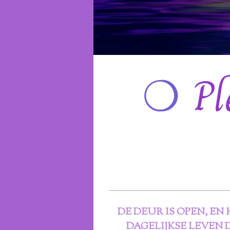
❍
Pl
DE DEUR IS OPEN, EN 
DAGELIJKSE LEVEN 