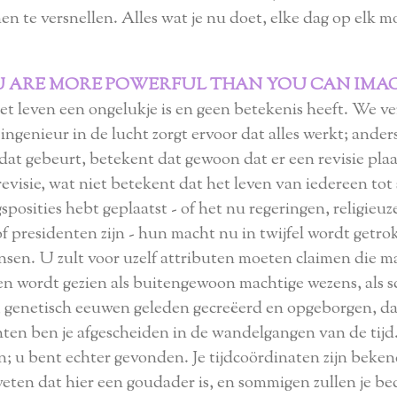
n te versnellen. Alles wat je nu doet, elke dag op elk m
 ARE MORE POWERFUL THAN YOU CAN IMA
 het leven een ongelukje is en geen betekenis heeft. We ver
ingenieur in de lucht zorgt ervoor dat alles werkt; ander
 dat gebeurt, betekent dat gewoon dat er een revisie plaat
 revisie, wat niet betekent dat het leven van iedereen to
sposities hebt geplaatst - of het nu regeringen, religieu
f presidenten zijn - hun macht nu in twijfel wordt getrok
ensen.
U zult voor uzelf attributen moeten claimen die 
en wordt gezien als buitengewoon machtige wezens, als s
, genetisch eeuwen geleden gecreëerd en opgeborgen, da
ichten ben je afgescheiden in de wandelgangen van de tijd
den; u bent echter gevonden. Je tijdcoördinaten zijn beke
weten dat hier een goudader is, en sommigen zullen je b