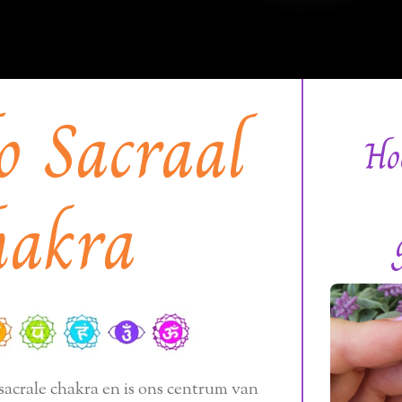
o Sacraal
Ho
hakra
sacrale chakra en is ons centrum van