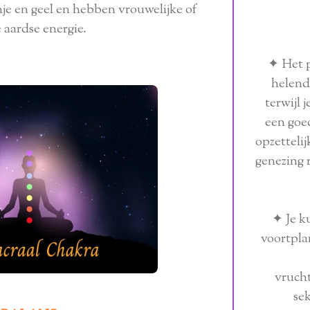
e en geel en hebben vrouwelijke of
 aardse energie.
✦ Het p
helend
terwijl 
een goed
opzetteli
genezing 
✦ Je k
voortpla
vruch
se