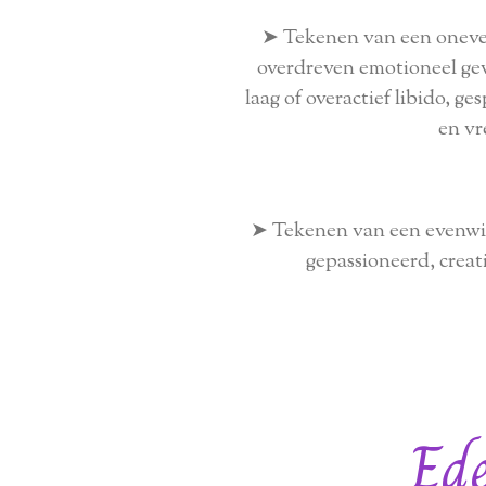
➤ Tekenen van een oneven
overdreven emotioneel gev
laag of overactief libido, 
en vr
➤ Tekenen van een evenwic
gepassioneerd, creati
Ede