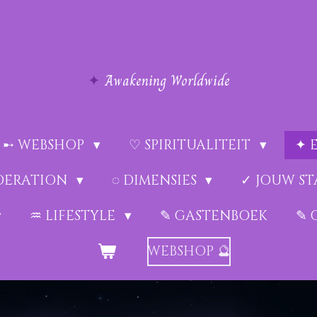
✦
Awakening Worldwide
➸ WEBSHOP
♡ SPIRITUALITEIT
✦ 
EDERATION
◌ DIMENSIES
✓ JOUW ST
♒︎ LIFESTYLE
✎ GASTENBOEK
✎ 
WEBSHOP 🔮