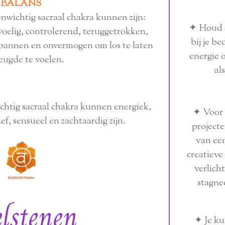
BALANS
wichtig sacraal chakra kunnen zijn:
✦ Houd s
oelig, controlerend, teruggetrokken,
bij je be
gespannen en onvermogen om los te laten
energie 
eugde te voelen.
al
htig sacraal chakra kunnen energiek,
✦ Voor 
ef, sensueel en zachtaardig zijn.
project
van een
creatieve
verlich
stagne
lstenen
✦ Je ku