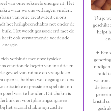
 veel van onze seksuele energie zit. Het
 chakra waar we ons verlangen vinden,
sbasis van onze creativiteit en ons
Nu je we
vindt het heiligbeenchakra net onder de
geschikt 
e buik. Het wordt geassocieerd met de
helpt h
en heeft ook verwarmende voedende
en
energie.
✦ Een 
t zich verbindt met onze fysieke
genezing
ons emotionele begrip van intuïtie en
nodigen,
uele gevoel van ruimte en vreugde en
huid t
kra open is, hebben we toegang tot ons
waarom 
e artistieke expressie en spel niet en
de best
en goed vast te houden. Dit chakra is
genezi
erbuik en voortplantingsorganen.
kristal c
bij het sacraal chakra zijn zachte
gedruk