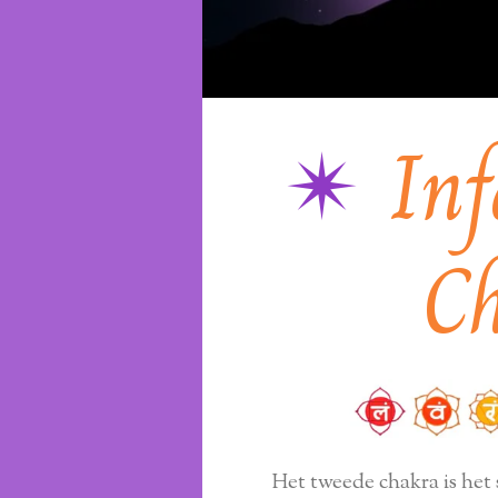
✴︎
Inf
C
Het tweede chakra is het 