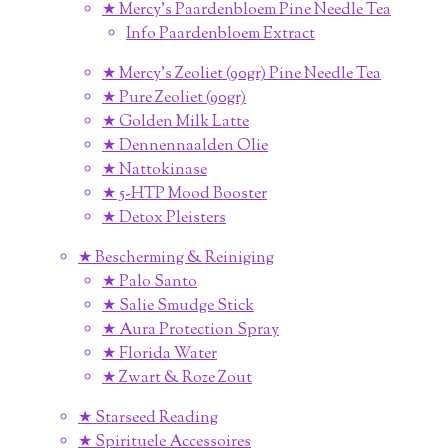
★ Mercy's Paardenbloem Pine Needle Tea
Info Paardenbloem Extract
★ Mercy's Zeoliet (90gr) Pine Needle Tea
★ Pure Zeoliet (90gr)
★ Golden Milk Latte
★ Dennennaalden Olie
★ Nattokinase
★ 5-HTP Mood Booster
★ Detox Pleisters
★ Bescherming & Reiniging
★ Palo Santo
★ Salie Smudge Stick
★ Aura Protection Spray
★ Florida Water
★ Zwart & Roze Zout
★ Starseed Reading
★ Spirituele Accessoires