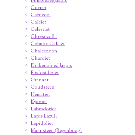
Bumblebee Jaspis
Citrien
Carneool
Calciet
Celestiet
Chrysocolla
Cobalto Calciet
Chalcedoon
Charoiet
Drakenbloed Jaspis
Fosfosideriet
Granaat
Goudsteen
Hematiet
Kyaniet
Labradoriet
Lapis Lazuli
Lepidoliet
Maansteen (Regenboog)