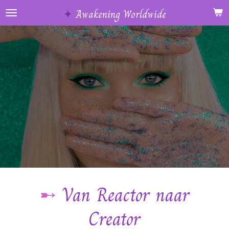
Ga
✦
Awakening Worldwide
direct
naar
de
hoofdinhoud
➸
Van Reactor naar
Creator