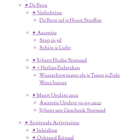
✦ De Bron
✦ Verlichting
De Bron zal je Nooit Straffen
✦ Ascentie
Stap in 5d
Schijn je Licht
✦ Jij bent Nodig Starseed
✦ 7 Heilige Zielstaken
Waarschuwingen als je Tegen je Ziele
Wens Ingaat
✦ Maart Update 2022
Ascentie Update 30-03-2022
Jij bent een Geschenk Starseed
✦ Spirituele Activiteiten
✦ Inleiding
✦ Ochtend Ritueel