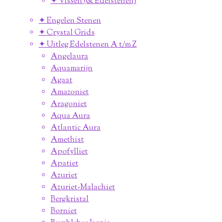
✦ Vissen (& Edelstenen)
✦ Engelen Stenen
✦ Crystal Grids
✦ Uitleg Edelstenen A t/m Z
Angelaura
Aquamarijn
Agaat
Amazoniet
Aragoniet
Aqua Aura
Atlantic Aura
Amethist
Apofylliet
Apatiet
Azuriet
Azuriet-Malachiet
Bergkristal
Borniet