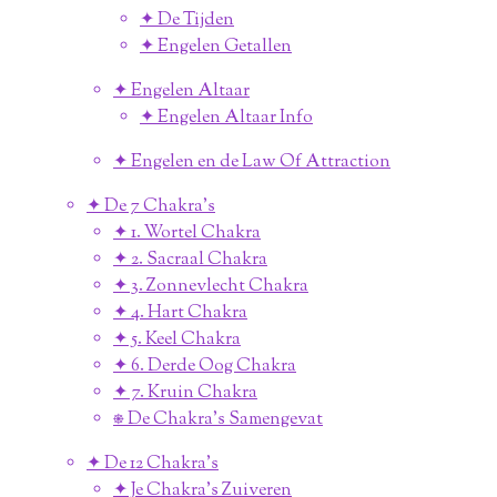
✦ De Tijden
✦ Engelen Getallen
✦ Engelen Altaar
✦ Engelen Altaar Info
✦ Engelen en de Law Of Attraction
✦ De 7 Chakra's
✦ 1. Wortel Chakra
✦ 2. Sacraal Chakra
✦ 3. Zonnevlecht Chakra
✦ 4. Hart Chakra
✦ 5. Keel Chakra
✦ 6. Derde Oog Chakra
✦ 7. Kruin Chakra
⎈ De Chakra's Samengevat
✦ De 12 Chakra's
✦ Je Chakra's Zuiveren