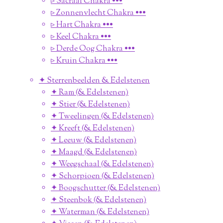
▹ Sacraal Chakra •••
▹ Zonnenvlecht Chakra •••
▹ Hart Chakra •••
▹ Keel Chakra •••
▹ Derde Oog Chakra •••
▹ Kruin Chakra •••
✦ Sterrenbeelden & Edelstenen
✦ Ram (& Edelstenen)
✦ Stier (& Edelstenen)
✦ Tweelingen (& Edelstenen)
✦ Kreeft (& Edelstenen)
✦ Leeuw (& Edelstenen)
✦ Maagd (& Edelstenen)
✦ Weegschaal (& Edelstenen)
✦ Schorpioen (& Edelstenen)
✦ Boogschutter (& Edelstenen)
✦ Steenbok (& Edelstenen)
✦ Waterman (& Edelstenen)