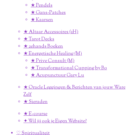
★ Pendels
★ Gans-Patches
★ Kaarsen
★ Altaar Accessoires (2H)
★ Tarot Decks
★ 2ehands Boeken
★ Energetische Healing (M)
★ Prive Consult (M)
★ Transformational Cupping by Bo
★ Acupunctuur Gary Lu
★ Oracle Leggingen & Berichten van jouw Ware
Zelf
★ Sieraden
★ E-course
✦ Wil jij ook je Eigen Website?
♡ Spiritualiteit