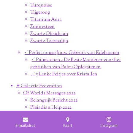
Turquoise
Tijgeroog
Titanium Aura
Zonnesteen
Zwarte Obsidiaan
Zwarte Toermalijn
⋰ Perfectioneer Jouw Gebruik van Edelstenen
⋰ Palmstenen - De Beste Manieren voor het
gebruiken van Palm/Oplegstenen
⋰ 5 Leuke Feitjes over Kristallen
✴︎ Galactic Federation
Of Worlds Messages 2022
Belangrijk Bericht 2022
Pleiadian Help 2022
De Gfow is Hier
Het Licht is Gearriveerd
E-mailadres
Kaart
Instagram