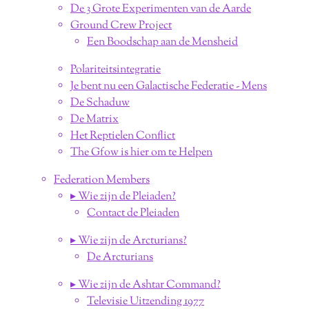
De 3 Grote Experimenten van de Aarde
Ground Crew Project
Een Boodschap aan de Mensheid
Polariteitsintegratie
Je bent nu een Galactische Federatie - Mens
De Schaduw
De Matrix
Het Reptielen Conflict
The Gfow is hier om te Helpen
Federation Members
▸ Wie zijn de Pleiaden?
Contact de Pleiaden
▸ Wie zijn de Arcturians?
De Arcturians
▸ Wie zijn de Ashtar Command?
Televisie Uitzending 1977