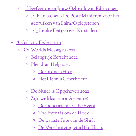
⋰ Perfectioneer Jouw Gebruik van Edelstenen
⋰ Palmstenen - De Beste Manieren voor het
gebruiken van Palm/Oplegstenen
⋰ 5 Leuke Feitjes over Kristallen
✴︎ Galactic Federation
Of Worlds Messages 2022
Belangrijk Bericht 2022
Pleiadian Help 2022
De Gfow is Hier
Het Licht is Gearriveerd
De Sluier is Opgeheven 2022
Zijn we klaar voor Ascentie?
De Gebeurtenis / The Event
The Event is om de Hoek
De Laatste Fase van de Shift
De Verschuiving vind Nu Plaats