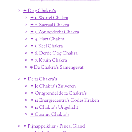
✦ De 7 Chakra's
✦ 1. Wortel Chakra
✦ 2. Sacraal Chakra
✦ 3. Zonnevlecht Chakra
✦ 4. Hart Chakra
✦ 5. Keel Chakra
✦ 6. Derde Oog Chakra
✦ 7. Kruin Chakra
⎈ De Chakra's Samengevat
✦ De 12 Chakra's
✦ Je Chakra's Zuiveren
✦ Ontgrendel de 12 Chakra's
✦ 12 Energiecentra's Codes Kraken
✦ 12 Chakra's Uitgelicht
✦ Cosmic Chakra's
✦ Pijnappelklier / Pineal Gland