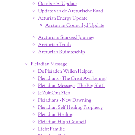
October '21 Update
Update van de Arcturische Raad
Acturian Energy Update
Arcturian Council 5d Update
Arcturian: Starseed Journey
Arcturian Truth
Arcturian Ruimteschip
Pleiadian Message
De Pleiaden Willen Helpen
Pleiadians - The Great Awakening
Pleiadian Message ; The Big Shift
Je Zult Ons Zien
Pleiadians - New Dawning
Pleiadian Self Healing Prophecy
Pleiadian Healing
Pleiadian High Council
Licht Familie