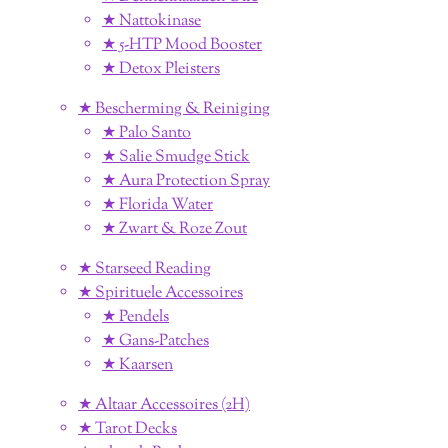
★ Nattokinase
★ 5-HTP Mood Booster
★ Detox Pleisters
★ Bescherming & Reiniging
★ Palo Santo
★ Salie Smudge Stick
★ Aura Protection Spray
★ Florida Water
★ Zwart & Roze Zout
★ Starseed Reading
★ Spirituele Accessoires
★ Pendels
★ Gans-Patches
★ Kaarsen
★ Altaar Accessoires (2H)
★ Tarot Decks