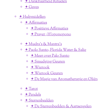
✦ Dankbaarheid Rituelen
✦ Gaves
✦ Hulpmidellen
✦ Affirmaties
✦ Positieve Affirmaties
✦ Prayer ; H'oponopono
✦ Mudra's & Mantra's
✦ Paolo Santo, Florida Water & Salie
✦ Meer over Palo Santo
✦ Smudging Geuren
✦ Wierook
✦ Wierook Geuren
✦ De Magie van Aromatherapie en Oliën
✦ Tarot
✦ Pendels
✦ Sterrenbeelden
✦ De Sterrenbeelden & Aartsengelen