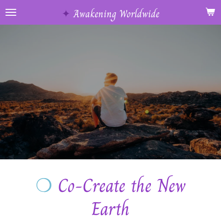
Ga
✦
Awakening Worldwide
direct
naar
de
hoofdinhoud
❍
Co-Create the
New
Earth