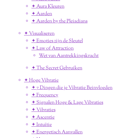
✦ Aura Kleuren
✦ Aarden
✦ Aarden by the Pleiadians
✦ Visualiseren
✦ Emoties zijn de Sleutel
✦ Law of Attraction
Wet van Aantrekkingskracht
✦ The Secret Gebruiken
✦ Hoge Vibratie
✦ 7 Dingen die je Vibratie Beinvloeden
✦ Frequency
✦ Signalen Hoge & Lage Vibraties
✦ Vibraties
✦ Ascentie
✦ Intuïtie
✦ Energetisch Aanvallen