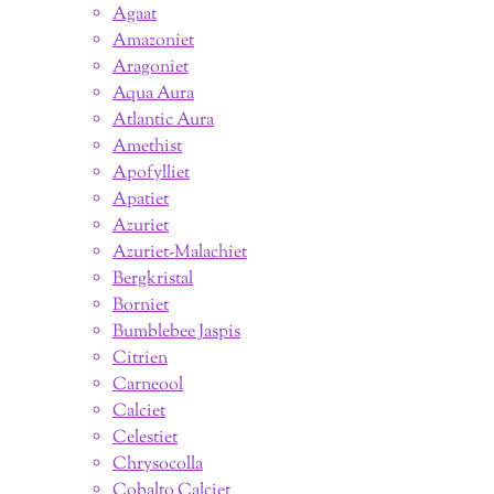
Agaat
Amazoniet
Aragoniet
Aqua Aura
Atlantic Aura
Amethist
Apofylliet
Apatiet
Azuriet
Azuriet-Malachiet
Bergkristal
Borniet
Bumblebee Jaspis
Citrien
Carneool
Calciet
Celestiet
Chrysocolla
Cobalto Calciet