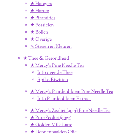
★ Hangers
★ Harten
★ Piramides
★ Fossielen
★ Bollen
★ Overige
➴ Stenen en Kleuren
★ Thee & Gezondheid
★ Mercy's Pine Needle Tea
Info over de Thee
Spike-Eiwitten
★ Mercy's Paardenbloem Pine Needle Tea
Info Paardenbloem Extract
★ Mercy's Zeoliet (90gr) Pine Needle Tea
★ Pure Zeoliet (90gr)
★ Golden Milk Latte
★ Dennennaalden Olie