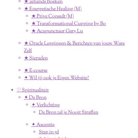
★ 2ehands Boeken
★ Energetische Healing (M)
★ Prive Consult (M)
★ Transformational Cupping by Bo
★ Acupunctuur Gary Lu
★ Oracle Leggingen & Berichten van jouw Ware
Zelf
★ Sieraden
★ E-course
✦ Wil jij ook je Eigen Website?
♡ Spiritualiteit
✦ De Bron
✦ Verlichting
De Bron zal je Nooit Straffen
✦ Ascentie
Stap in 5d