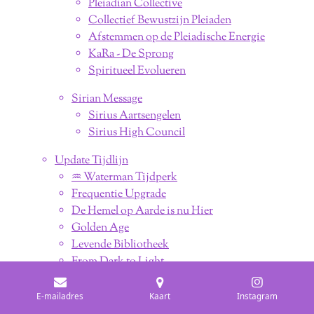
Pleiadian Collective
Collectief Bewustzijn Pleiaden
Afstemmen op de Pleiadische Energie
KaRa - De Sprong
Spiritueel Evolueren
Sirian Message
Sirius Aartsengelen
Sirius High Council
Update Tijdlijn
♒︎ Waterman Tijdperk
Frequentie Upgrade
De Hemel op Aarde is nu Hier
Golden Age
Levende Bibliotheek
From Dark to Light
Voorbereiding The Event
Ascentie Update
E-mailadres
Kaart
Instagram
De Openbaringen