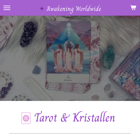
Ga
✦
Awakening Worldwide
direct
naar
de
hoofdinhoud
🀙
Tarot & Kristallen