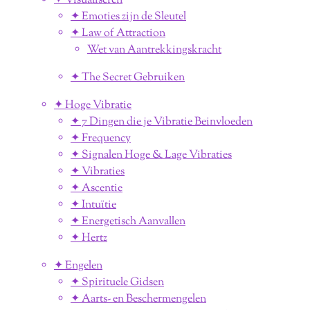
✦ Visualiseren
✦ Emoties zijn de Sleutel
✦ Law of Attraction
Wet van Aantrekkingskracht
✦ The Secret Gebruiken
✦ Hoge Vibratie
✦ 7 Dingen die je Vibratie Beinvloeden
✦ Frequency
✦ Signalen Hoge & Lage Vibraties
✦ Vibraties
✦ Ascentie
✦ Intuïtie
✦ Energetisch Aanvallen
✦ Hertz
✦ Engelen
✦ Spirituele Gidsen
✦ Aarts- en Beschermengelen