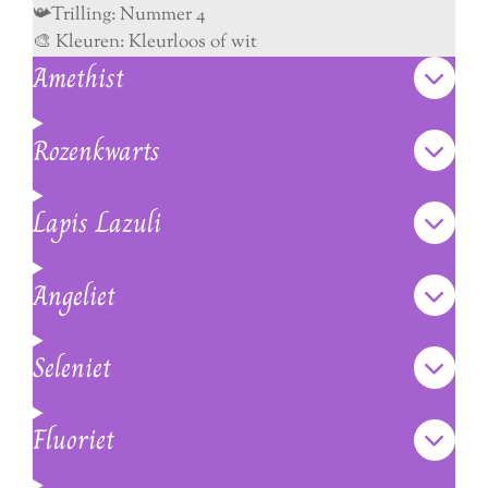
📯Trilling: Nummer 4
🎨 Kleuren: Kleurloos of wit
Amethist
Rozenkwarts
Lapis Lazuli
Angeliet
Seleniet
Fluoriet