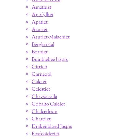
Atlantic Aura
Amethist
Apofylliet
Apatiet
Azuriet
Azuriet-Malachiet
Bergkristal
Borniet
Bumblebee Jaspis
Citrien
Carneool
Calciet
Celestiet
Chrysocolla
Cobalto Calciet
Chalcedoon
Charoiet
Drakenbloed Jaspis
Fosfosideriet