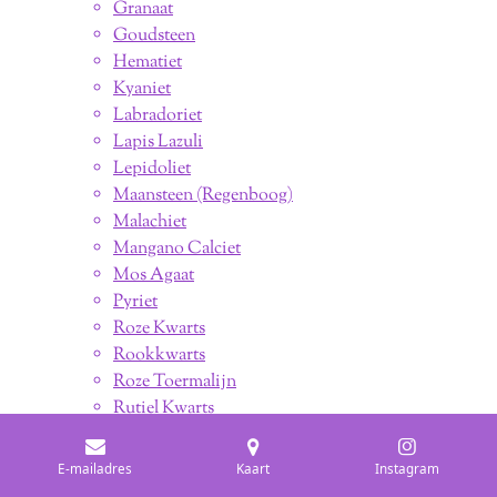
Granaat
Goudsteen
Hematiet
Kyaniet
Labradoriet
Lapis Lazuli
Lepidoliet
Maansteen (Regenboog)
Malachiet
Mangano Calciet
Mos Agaat
Pyriet
Roze Kwarts
Rookkwarts
Roze Toermalijn
Rutiel Kwarts
Rhodoniet
Robijn
E-mailadres
Kaart
Instagram
Rode Jaspis