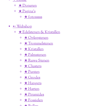
✦ Home
★ Doneren
★ Pagina’s
★ fotosssss
➸ Webshop
★ Edelstenen & Kristallen
★ Oplegstenen
★ Trommelstenen
★ Kristallen
★ Palmstenen
★ Ruwe Stenen
★ Clusters
★ Punten
★ Geodes
★ Hangers
★ Harten
★ Piramides
★ Fossielen