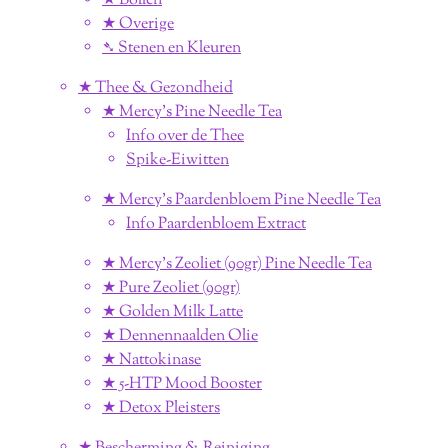
★ Bollen
★ Overige
➴ Stenen en Kleuren
★ Thee & Gezondheid
★ Mercy's Pine Needle Tea
Info over de Thee
Spike-Eiwitten
★ Mercy's Paardenbloem Pine Needle Tea
Info Paardenbloem Extract
★ Mercy's Zeoliet (90gr) Pine Needle Tea
★ Pure Zeoliet (90gr)
★ Golden Milk Latte
★ Dennennaalden Olie
★ Nattokinase
★ 5-HTP Mood Booster
★ Detox Pleisters