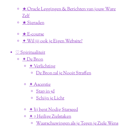
★ Oracle Leggingen & Berichten van jouw Ware
Zelf
★ Sieraden
★ E-course
✦ Wil jij ook je Eigen Website?
♡ Spiritualiteit
✦ De Bron
✦ Verlichting
De Bron zal je Nooit Straffen
✦ Ascentie
Stap in 5d
Schijn je Licht
✦ Jij bent Nodig Starseed
✦ 7 Heilige Zielstaken
Waarschuwingen als je Tegen je Ziele Wens