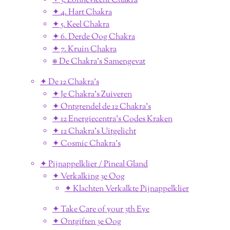
✦ 3. Zonnevlecht Chakra
✦ 4. Hart Chakra
✦ 5. Keel Chakra
✦ 6. Derde Oog Chakra
✦ 7. Kruin Chakra
⎈ De Chakra's Samengevat
✦ De 12 Chakra's
✦ Je Chakra's Zuiveren
✦ Ontgrendel de 12 Chakra's
✦ 12 Energiecentra's Codes Kraken
✦ 12 Chakra's Uitgelicht
✦ Cosmic Chakra's
✦ Pijnappelklier / Pineal Gland
✦ Verkalking 3e Oog
✦ Klachten Verkalkte Pijnappelklier
✦ Take Care of your 3th Eye
✦ Ontgiften 3e Oog