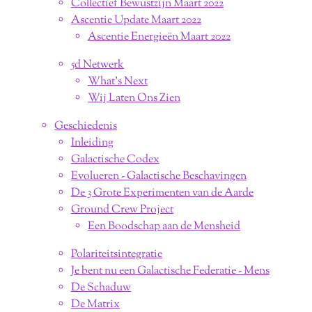
Collectief Bewustzijn Maart 2022
Ascentie Update Maart 2022
Ascentie Energieën Maart 2022
5d Netwerk
What's Next
Wij Laten Ons Zien
Geschiedenis
Inleiding
Galactische Codex
Evolueren - Galactische Beschavingen
De 3 Grote Experimenten van de Aarde
Ground Crew Project
Een Boodschap aan de Mensheid
Polariteitsintegratie
Je bent nu een Galactische Federatie - Mens
De Schaduw
De Matrix