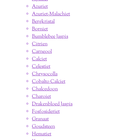
Azuriet
Azuriet-Malachiet
Bergkristal
Borniet
Bumblebee Jaspis
Citrien
Carneool
Calciet
Celestiet
Chrysocolla
Cobalto Calciet
Chalcedoon
Charoiet
Drakenbloed Jaspis
Fosfosideriet
Granaat
Goudsteen
Hematiet