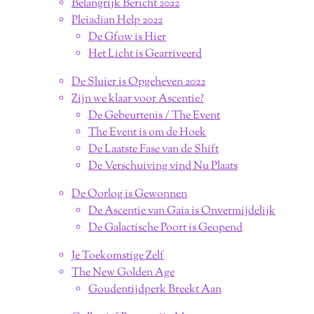
Belangrijk Bericht 2022
Pleiadian Help 2022
De Gfow is Hier
Het Licht is Gearriveerd
De Sluier is Opgeheven 2022
Zijn we klaar voor Ascentie?
De Gebeurtenis / The Event
The Event is om de Hoek
De Laatste Fase van de Shift
De Verschuiving vind Nu Plaats
De Oorlog is Gewonnen
De Ascentie van Gaia is Onvermijdelijk
De Galactische Poort is Geopend
Je Toekomstige Zelf
The New Golden Age
Goudentijdperk Breekt Aan