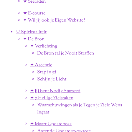
★ Sieraden
★ E-course
✦ Wil jij ook je Eigen Website?
♡ Spiritualiteit
✦ De Bron
✦ Verlichting
De Bron zal je Nooit Straffen
✦ Ascentie
Stap in 5d
Schijn je Licht
✦ Jij bent Nodig Starseed
✦ 7 Heilige Zielstaken
Waarschuwingen als je Tegen je Ziele Wens
Ingaat
✦ Maart Update 2022
Ascentie Update 30-03-2022