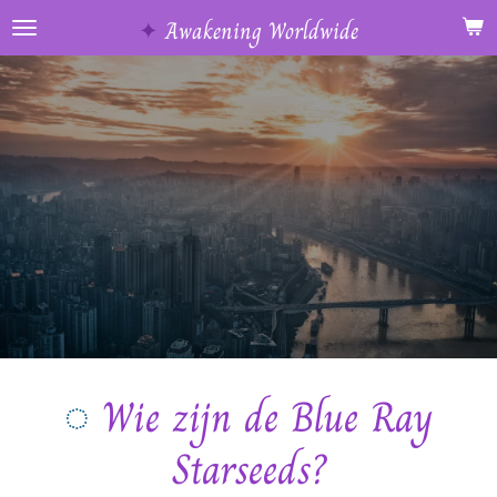
Ga
✦
Awakening Worldwide
direct
naar
de
hoofdinhoud
◌
Wie zijn de Blue Ray
Starseeds?