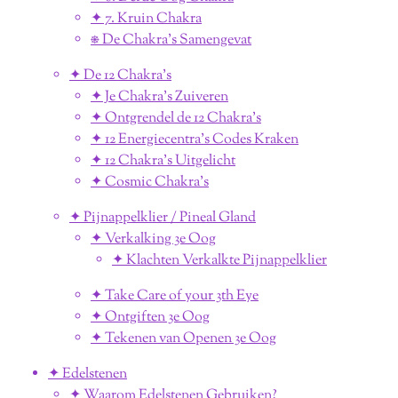
✦ 7. Kruin Chakra
⎈ De Chakra's Samengevat
✦ De 12 Chakra's
✦ Je Chakra's Zuiveren
✦ Ontgrendel de 12 Chakra's
✦ 12 Energiecentra's Codes Kraken
✦ 12 Chakra's Uitgelicht
✦ Cosmic Chakra's
✦ Pijnappelklier / Pineal Gland
✦ Verkalking 3e Oog
✦ Klachten Verkalkte Pijnappelklier
✦ Take Care of your 3th Eye
✦ Ontgiften 3e Oog
✦ Tekenen van Openen 3e Oog
✦ Edelstenen
✦ Waarom Edelstenen Gebruiken?