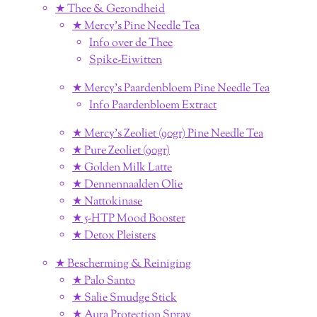
★ Thee & Gezondheid
★ Mercy's Pine Needle Tea
Info over de Thee
Spike-Eiwitten
★ Mercy's Paardenbloem Pine Needle Tea
Info Paardenbloem Extract
★ Mercy's Zeoliet (90gr) Pine Needle Tea
★ Pure Zeoliet (90gr)
★ Golden Milk Latte
★ Dennennaalden Olie
★ Nattokinase
★ 5-HTP Mood Booster
★ Detox Pleisters
★ Bescherming & Reiniging
★ Palo Santo
★ Salie Smudge Stick
★ Aura Protection Spray