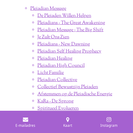
Pleiadian Message
De Pleiaden Willen Helpen
Pleiadians - The Great Awakening
Pleiadian Message ; The Big Shift
Je Zult Ons Zien
Pleiadians - New Dawning
Pleiadian Self Healing Prophecy
Pleiadian Healing
Pleiadian High Council
Licht Familie
Pleiadian Collective
Collectief Bewustzijn Pleiaden
Afstemmen op de Pleiadische Energie
KaRa - De Sprong
Spiritueel Evolueren
Sirian Message
E-mailadres
Kaart
Instagram
Sirius Aartsengelen