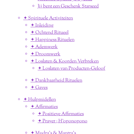
Jij bent een Geschenk Starseed
✦ Spirituele Activiteiten
✦ Inleiding
✦ Ochtend Ritueel
✦ Happiness Rituelen
✦ Ademwerk
✦ Droomwerk
✦ Loslaten & Koorden Verbreken
✦ Loslaten van Producten-Geloof
✦ Dankbaarheid Rituelen
✦ Gaves
✦ Hulpmidellen
✦ Affirmaties
✦ Positieve Affirmaties
✦ Prayer ; H'oponopono
✦ Mudra's & Mantra's