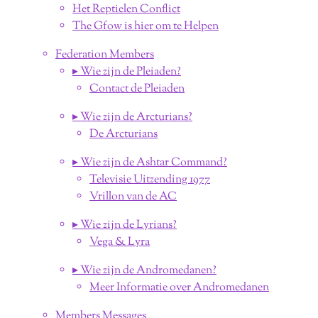
Het Reptielen Conflict
The Gfow is hier om te Helpen
Federation Members
▸ Wie zijn de Pleiaden?
Contact de Pleiaden
▸ Wie zijn de Arcturians?
De Arcturians
▸ Wie zijn de Ashtar Command?
Televisie Uitzending 1977
Vrillon van de AC
▸ Wie zijn de Lyrians?
Vega & Lyra
▸ Wie zijn de Andromedanen?
Meer Informatie over Andromedanen
Members Messages