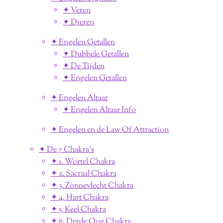
✦ Veren
✦ Dieren
✦ Engelen Getallen
✦ Dubbele Getallen
✦ De Tijden
✦ Engelen Getallen
✦ Engelen Altaar
✦ Engelen Altaar Info
✦ Engelen en de Law Of Attraction
✦ De 7 Chakra's
✦ 1. Wortel Chakra
✦ 2. Sacraal Chakra
✦ 3. Zonnevlecht Chakra
✦ 4. Hart Chakra
✦ 5. Keel Chakra
✦ 6. Derde Oog Chakra