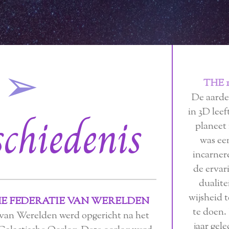
➢
THE 
De aarde 
in 3D leef
schiedenis
planeet
was een
incarner
de ervar
dualite
wijsheid 
E FEDERATIE VAN WERELDEN
te doen.
 van Werelden werd opgericht na het
jaar gel