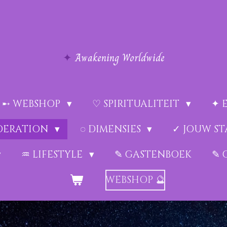
✦
Awakening Worldwide
➸ WEBSHOP
♡ SPIRITUALITEIT
✦ 
EDERATION
◌ DIMENSIES
✓ JOUW ST
♒︎ LIFESTYLE
✎ GASTENBOEK
✎ 
WEBSHOP 🔮