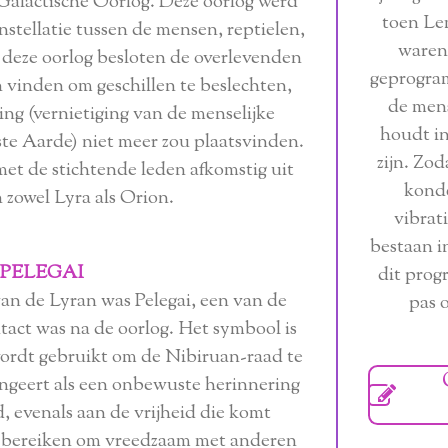
 Galactische Oorlog. Deze oorlog werd
toen Le
stellatie tussen de mensen, reptielen,
waren
 deze oorlog besloten de overlevenden
geprogra
 vinden om geschillen te beslechten,
de mens
ging (vernietiging van de menselijke
houdt in
te Aarde) niet meer zou plaatsvinden.
zijn. Zod
et de stichtende leden afkomstig uit
kond
 zowel Lyra als Orion.
vibrat
bestaan i
PELEGAI
dit prog
van de Lyran was Pelegai, een van de
pas 
tact was na de oorlog. Het symbool is
 wordt gebruikt om de Nibiruan-raad te
ngeert als een onbewuste herinnering
ijd, evenals aan de vrijheid die komt
 bereiken om vreedzaam met anderen