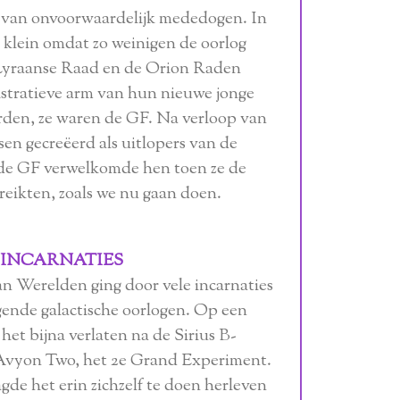
ip van onvoorwaardelijk mededogen. In
 klein omdat zo weinigen de oorlog
Lyraanse Raad en de Orion Raden
stratieve arm van hun nieuwe jonge
rden, ze waren de GF. Na verloop van
sen gecreëerd als uitlopers van de
 de GF verwelkomde hen toen ze de
ereikten, zoals we nu gaan doen.
 INCARNATIES
an Werelden ging door vele incarnaties
gende galactische oorlogen. Op een
et bijna verlaten na de Sirius B-
 Avyon Two, het 2e Grand Experiment.
gde het erin zichzelf te doen herleven